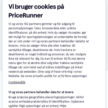
Vi bruger cookies på
PriceRunner
Vi og vores
152
partnere gemmer og får adgang til
personoplysninger, f.eks. browserdata eller unikke
identifikatorer, på din enhed. Hvis du vælger Accepter, gør
det muligt for sporingsteknologier at understøtte de formål,
der er vist under »Vi og vores partnere behandler datafor at
levere«. Hvis du vælger Afvis alle eller trækker dit
samtykke tilbage, deaktiveres de. Hvis trackere er
deaktiveret, er noget indhold og annoncer, du ser, muligvis
ikke så relevant for dig. Du kan til enhver tid få vist denne
menu igen for at ændre dine valg eller trække samtykke
tilbage når som helst ved at klikke Indstillinger på linket
nederst på websiden. Dine valg vil have virkning i vores
Relaterede produkter
Website. Se vores privatliv politik for at få flere oplysninger.
Se vores forslag til andre produkter, der matcher dine 
Cookiepolitik
interesser.
Vis alle
Vi og vores partnere behandler data for at levere
Bruge præcise geografiske placeringsoplysninger. Aktivt
500+
50+
scanne enhedskarakteristika til identifikation. Opbevare
og/eller tilgå oplysninger på en enhed. Måle