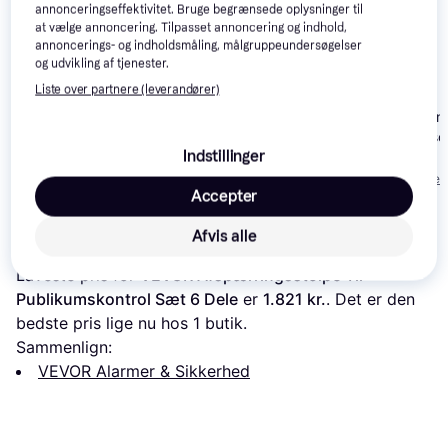
annonceringseffektivitet. Bruge begrænsede oplysninger til
at vælge annoncering. Tilpasset annoncering og indhold,
annoncerings- og indholdsmåling, målgruppeundersøgelser
og udvikling af tjenester.
Liste over partnere (leverandører)
Ajax Alarm Startkit
Aqara Door an
Philips Hue
4.5
White
Window Sensor
Motion Sensor
Indstillinger
115 kr.
1.975 kr.
251 kr.
Eller 3 betalinger 
Accepter
Læs om produktet
Afvis alle
Laveste pris for 
VEVOR Afspærringsstolpe Til 
Publikumskontrol Sæt 6 Dele
 er 
1.821 kr.
. Det er den 
bedste pris lige nu hos 1 butik.
Sammenlign:
VEVOR Alarmer & Sikkerhed