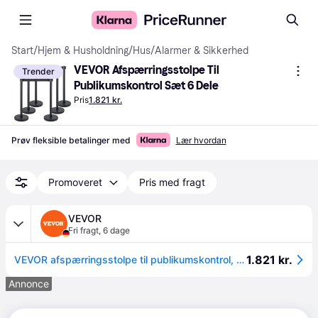
Start
/
Hjem & Husholdning
/
Hus
/
Alarmer & Sikkerhed
VEVOR Afspærringsstolpe Til 
Trender
Publikumskontrol Sæt 6 Dele
Pris
1.821 kr.
Prøv fleksible betalinger med
Lær hvordan
Promoveret
Pris med fragt
VEVOR
Fri fragt
,
6 dage
1.821 kr.
VEVOR afspærringsstolpe til publikumskontrol, sæt med 6 dele afspærringsstolpesæt, afspærringsstolpesæt med 2 m sort udtrækkeligt bånd, sort afspærringsbarriere til publikumskontrol med beton- og metalbase – nem montering
Annonce