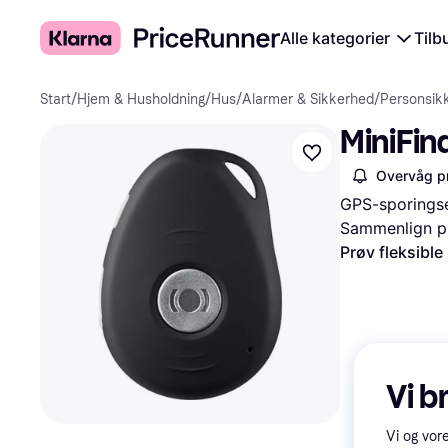
Alle kategorier
Tilb
Start
/
Hjem & Husholdning
/
Hus
/
Alarmer & Sikkerhed
/
Personsik
MiniFin
Overvåg pr
GPS-sporings
Sammenlign pr
Prøv fleksible
Vi b
Vi og vor