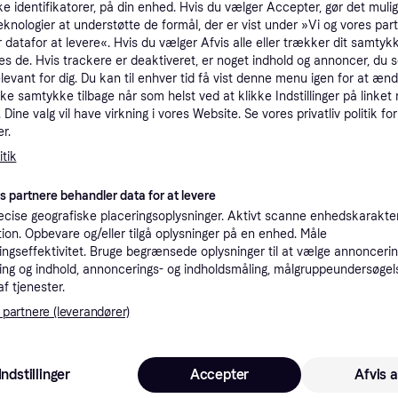
ke identifikatorer, på din enhed. Hvis du vælger Accepter, gør det mulig
tioner
eknologier at understøtte de formål, der er vist under »Vi og vores par
 datafor at levere«. Hvis du vælger Afvis alle eller trækker dit samtykk
es de. Hvis trackere er deaktiveret, er noget indhold og annoncer, du se
elevant for dig. Du kan til enhver tid få vist denne menu igen for at ænd
Pro
kke samtykke tilbage når som helst ved at klikke Indstillinger på linket
Dine valg vil have virkning i vores Website. Se vores privatliv politik for
r.
2.0
395 kr. fragt
,
1-2 dage
tik
es partnere behandler data for at levere
cise geografiske placeringsoplysninger. Aktivt scanne enhedskarakteri
ation. Opbevare og/eller tilgå oplysninger på en enhed. Måle
1.8
·
Laveste pris
Fri fragt
ngseffektivitet. Bruge begrænsede oplysninger til at vælge annoncering
ng og indhold, annoncerings- og indholdsmåling, målgruppeundersøgel
af tjenester.
K
 partnere (leverandører)
2.04
Fri fragt
,
1-2 dage
Indstillinger
Accepter
Afvis a