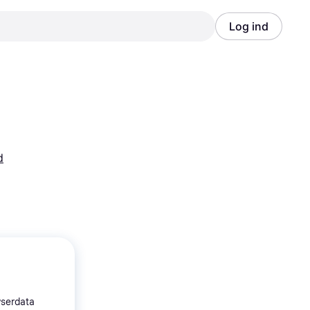
Log ind
Annonce
Annonce
d
wserdata