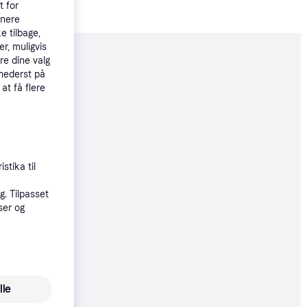
t for
tnere
e tilbage,
r, muligvis
re dine valg
moveret
 nederst på
 at få flere
44 kr.
stika til
95 kr.
. Tilpasset
ser og
øbsgaranti
4 kr.
lle