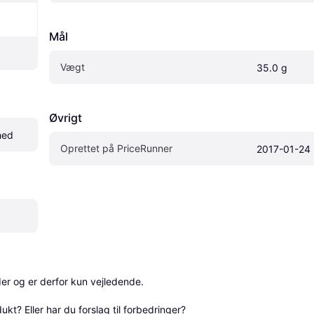
Mål
Vægt
35.0 g
Øvrigt
hed
Oprettet på PriceRunner
2017-01-24
r og er derfor kun vejledende. 

? Eller har du forslag til forbedringer? 