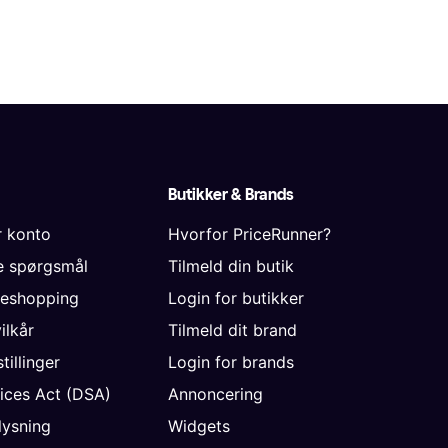
Butikker & Brands
r konto
Hvorfor PriceRunner?
de spørgsmål
Tilmeld din butik
neshopping
Login for butikker
vilkår
Tilmeld dit brand
tillinger
Login for brands
vices Act (DSA)
Annoncering
ysning
Widgets