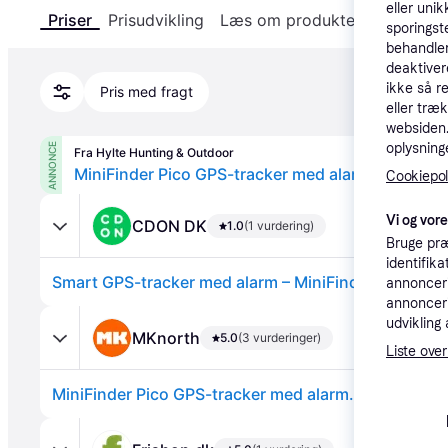
eller unik
Priser
Prisudvikling
Læs om produktet
Specifika
sporingst
behandler
deaktiver
ikke så r
Pris med fragt
eller træ
websiden. 
oplysninge
ANNONCE
Fra Hylte Hunting & Outdoor
MiniFinder Pico GPS-tracker med alarm.
Cookiepoli
Vi og vor
CDON DK
1.0
(1 vurdering)
Bruge præ
identifik
Smart GPS-tracker med alarm – MiniFinder Pico
annonceri
annonceri
udvikling 
MKnorth
5.0
(3 vurderinger)
Liste over
MiniFinder Pico GPS-tracker med alarm.