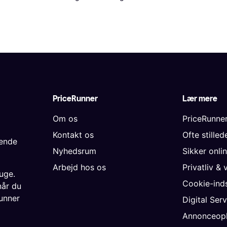
PriceRunner
Lær mere
Om os
PriceRunne
Kontakt os
Ofte stille
gende
Nyhedsrum
Sikker onli
Arbejd hos os
Privatliv & 
uge.
Cookie-inds
når du
unner
Digital Ser
Annonceopl