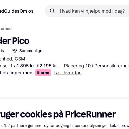
ud
Guides
Om os
kerhed
der Pico
is
Sammenlign
enhed, GSM
iser fra
1.895 kr.
til
2.195 kr.
·
Placering 
10 
i 
Personsikkerhe
 betalinger med
Lær hvordan
ruger cookies på PriceRunner
es
152
partnere gemmer og får adgang til personoplysninger, f.eks. bro