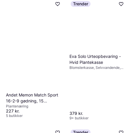
Trender
Eva Solo Urteopbevaring -
Hvid Plantekasse
Blomsterkasse, Selvvandende,
Plast, Keramik
Andet Memon Match Sport
16-2-9 gødning, 15
Plantenæring
Plantenæring
227 kr.
379 kr.
5 butikker
9+ butikker
Trender