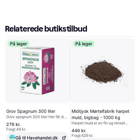
Relaterede butikstilbud
På lager
På lager
Grov Spagnum 300 liter
Midtjysk Mørtelfabrik harpet
Grov spagnum 300 liter Her får du
muld, bigbag - 1000 kg
en grov spagnum af flot kvalitet fra
Harpet muld er en fin og renset
279 kr.
Floragreen, som i mange år er
muldjord, der egner sig til mange
Fragt 49 kr.
446 kr.
blevet brugt af både
formål i haven. Den er især
Fragt 629 kr.
anlægsgartnere og private. pH-
Gå til Havehandel.dk
velegnet til såning af græs, hvilket