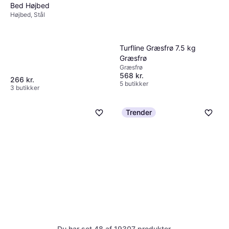
Bed Højbed
Højbed, Stål
Turfline Græsfrø 7.5 kg
Græsfrø
Græsfrø
568 kr.
266 kr.
5 butikker
3 butikker
Trender
Dehner Lavendel Krukke
Potteplante
Potteplante
Du har set 48 af 19307 produkter.