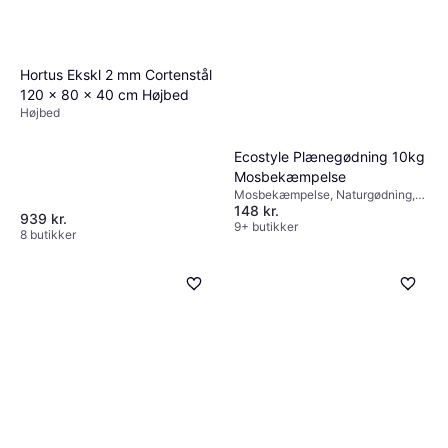
Hortus Ekskl 2 mm Cortenstål
120 x 80 x 40 cm Højbed
Højbed
Ecostyle Plænegødning 10kg
Mosbekæmpelse
Mosbekæmpelse, Naturgødning,
148 kr.
Modvirker mosdannelse,
939 kr.
Modvirker ukrudt, Plast
9+ butikker
8 butikker