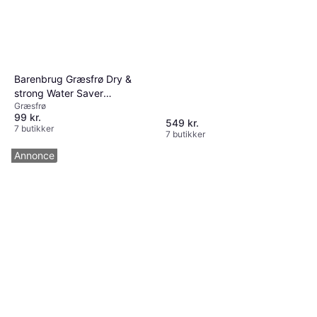
Barenbrug Græsfrø Dry &
strong Water Saver
Græsfrø
plænegræs Græsfrø
99 kr.
549 kr.
7 butikker
7 butikker
Annonce