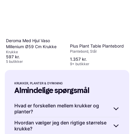
Deroma Med Hjul Vaso
Plus Plant Table Plantebord
Millenium Ø59 Cm Krukke
Plantebord, Stål
Krukke
597 kr.
1.357 kr.
5 butikker
9+ butikker
KRUKKER, PLANTER & DYRKNING
Almindelige spørgsmål
Hvad er forskellen mellem krukker og
planter?
Krukker, Planter & Dyrkning er kategorier, der
Hvordan vælger jeg den rigtige størrelse
krukke?
dækker forskellige aspekter af havearbejde.