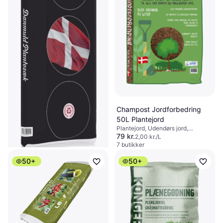
Champost Jordforbedring
50L Plantejord
Plantejord, Udendørs jord,
79 kr.
Modvirker ukrudt, Naturgødning
2,00 kr./L
7 butikker
50+
50+
Danmuld Plantesæk 40 Liter
Plantejord
Plantejord, Udendørs jord
17 kr.
2 butikker