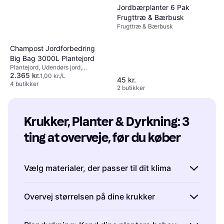
Jordbærplanter 6 Pak
Frugttræ & Bærbusk
Frugttræ & Bærbusk
Champost Jordforbedring
Big Bag 3000L Plantejord
Plantejord, Udendørs jord,
2.365 kr.
Modvirker ukrudt, Naturgødning
1,00 kr./L
45 kr.
4 butikker
2 butikker
Krukker, Planter & Dyrkning: 3 
ting at overveje, før du køber
Vælg materialer, der passer til dit klima
Det er vigtigt at vælge krukker og planter, der
Overvej størrelsen på dine krukker
kan modstå de klimatiske forhold i din have.
Hvis du bor et sted med meget regn, bør du
Krukker kommer i mange forskellige