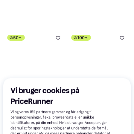
50+
100+
Pindstrup Selvvandingskasse
Duo Plantekasse
Vi bruger cookies på
Blomsterkasse, Selvvandende,
Plast
PriceRunner
Vi og vores
152
partnere gemmer og får adgang til
Turfline 7.5kg Classic
personoplysninger, f.eks. browserdata eller unikke
Græsfrø
identifikatorer, på din enhed. Hvis du vælger Accepter, gør
Græsfrø
det muligt for sporingsteknologier at understøtte de formål,
515 kr.
der er vist under »Vi og vores partnere behandler datafor at