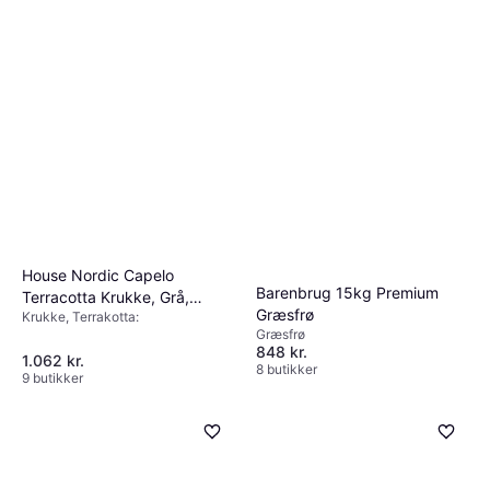
House Nordic Capelo
Barenbrug 15kg Premium
Terracotta Krukke, Grå,
Græsfrø
Krukke, Terrakotta:
Ø47x69 Krukke
Græsfrø
848 kr.
1.062 kr.
8 butikker
9 butikker