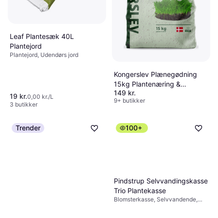
Leaf Plantesæk 40L
Plantejord
Plantejord, Udendørs jord
Kongerslev Plænegødning
15kg Plantenæring &
149 kr.
Gødning
19 kr.
0,00 kr./L
9+ butikker
3 butikker
Trender
100+
Pindstrup Selvvandingskasse
Trio Plantekasse
Blomsterkasse, Selvvandende,
Plast