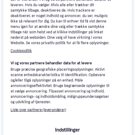
380 kr.
7 butikker
levere«. Hvis du vælger Afvis alle eller trækker dit
8 butikker
samtykke tilbage, deaktiveres de. Hvis trackere er
deaktiveret, er noget indhold og annoncer, du ser, muligvis
Trender
ikke så relevant for dig. Du kan til enhver tid få vist denne
menu igen for at ændre dine valg eller trække samtykke
tilbage når som helst ved at klikke Indstillinger på linket
nederst på websiden. Dine valg vil have virkning i vores
Website. Se vores privatliv politik for at få flere oplysninger.
Cookiepolitik
Plus Pipe Højbed Højbed
Vi og vores partnere behandler data for at levere
Højbed, Træ
Bruge præcise geografiske placeringsoplysninger. Aktivt
scanne enhedskarakteristika til identifikation. Opbevare
og/eller tilgå oplysninger på en enhed. Måle
annonceringseffektivitet. Bruge begrænsede oplysninger til
at vælge annoncering. Tilpasset annoncering og indhold,
annoncerings- og indholdsmåling, målgruppeundersøgelser
og udvikling af tjenester.
Liste over partnere (leverandører)
Indstillinger