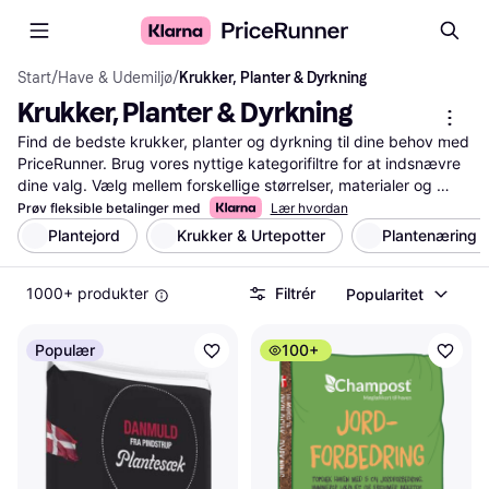
Start
/
Have & Udemiljø
/
Krukker, Planter & Dyrkning
Krukker, Planter & Dyrkning
Find de bedste krukker, planter og dyrkning til dine behov med 
PriceRunner. Brug vores nyttige kategorifiltre for at indsnævre 
dine valg. Vælg mellem forskellige størrelser, materialer og 
priser. Læs brugeranmeldelser for at få indsigt i andres 
Prøv fleksible betalinger med
Lær hvordan
erfaringer. Sammenlign produkter og priser for at sikre, at du 
Plantejord
Krukker & Urtepotter
Plantenæring 
får mest for pengene og mest optimale dyrkning. Vores service 
hjælper dig med at finde lige det, du leder efter, uden besvær. 
1000+ produkter
Filtrér
Popularitet
Uanset om du har brug for en stor krukke til haven eller en lille 
plante til vindueskarmen, guider vi dig til den rigtige beslutning. 
Spar tid og penge ved at bruge vores omfattende 
Populær
100+
sammenligningstjeneste. Gør din have eller hjem grønnere med 
de bedste valg inden for krukker, planter og dyrkning.
Mere om krukker, planter & dyrkning »