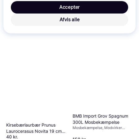
1.408 kr.
Accepter
Salling Orkidéjord
9+ butikker
Sphagnumfri Plantejord
Plantejord
Afvis alle
Trender
32 kr.
2 butikker
BMB Import Grov Spagnum
300L Mosbekæmpelse
Kirsebærlaurbær Prunus
Mosbekæmpelse, Modvirker
Laurocerasus Novita 19 cm
mosdannelse
40 kr.
Potte Træ & Busk