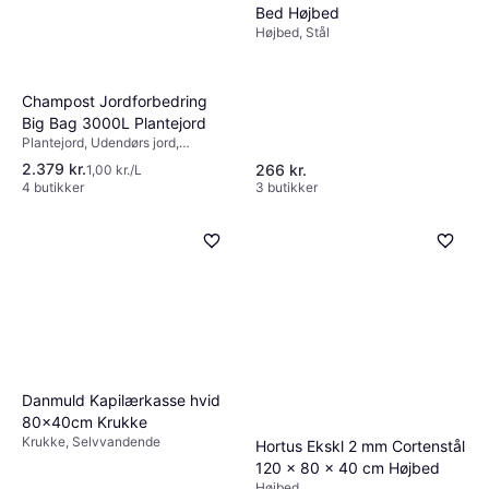
Bed Højbed
Højbed, Stål
Champost Jordforbedring
Big Bag 3000L Plantejord
Plantejord, Udendørs jord,
Modvirker ukrudt, Naturgødning
2.379 kr.
266 kr.
1,00 kr./L
4 butikker
3 butikker
Danmuld Kapilærkasse hvid
80x40cm Krukke
Krukke, Selvvandende
Hortus Ekskl 2 mm Cortenstål
120 x 80 x 40 cm Højbed
Højbed