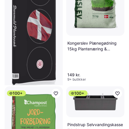
Kongerslev Plænegødning
15kg Plantenæring &
Gødning
149 kr.
9+ butikker
100+
100+
Danmuld Plantesæk 40 Liter
Plantejord
Plantejord, Udendørs jord
17 kr.
Pindstrup Selvvandingskasse
2 butikker