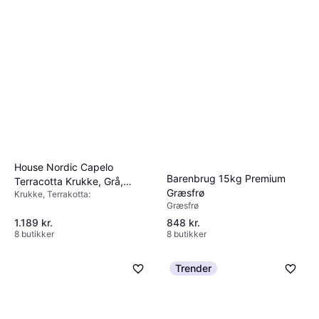
House Nordic Capelo
Barenbrug 15kg Premium
Terracotta Krukke, Grå,
Græsfrø
Krukke, Terrakotta:
Ø47x69 Krukke
Græsfrø
1.189 kr.
848 kr.
8 butikker
8 butikker
Trender