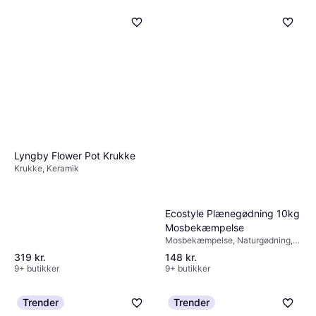
Lyngby Flower Pot Krukke
Krukke, Keramik
Ecostyle Plænegødning 10kg
Mosbekæmpelse
Mosbekæmpelse, Naturgødning,
Modvirker mosdannelse,
319 kr.
148 kr.
Modvirker ukrudt, Plast
9+ butikker
9+ butikker
Trender
Trender