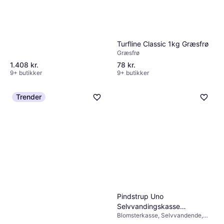
Turfline Classic 1kg Græsfrø
Græsfrø
1.408 kr.
78 kr.
9+ butikker
9+ butikker
Trender
Pindstrup Uno
Selvvandingskasse
Blomsterkasse, Selvvandende,
Plantekasse
Plast