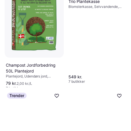
Trio Plantekasse
Blomsterkasse, Selvvandende,
Plast
Champost Jordforbedring
50L Plantejord
Plantejord, Udendørs jord,
549 kr.
Modvirker ukrudt, Naturgødning
7 butikker
79 kr.
2,00 kr./L
7 butikker
Trender