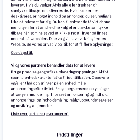
levere«. Hvis du vælger Afvis alle eller trækker dit
19 kr.
380 kr.
0,00 kr./L
samtykke tilbage, deaktiveres de. Hvis trackere er
3 butikker
7 butikker
deaktiveret, er noget indhold og annoncer, du ser, muligvis
ikke så relevant for dig. Du kan til enhver tid få vist denne
50+
menu igen for at ændre dine valg eller trække samtykke
tilbage når som helst ved at klikke Indstillinger på linket
nederst på websiden. Dine valg vil have virkning i vores
Website. Se vores privatliv politik for at få flere oplysninger.
Cookiepolitik
Vi og vores partnere behandler data for at levere
Deroma Cassetta Millennium
Bruge præcise geografiske placeringsoplysninger. Aktivt
78.5x39 cm Grå Krukke
scanne enhedskarakteristika til identifikation. Opbevare
Krukke, Plast
og/eller tilgå oplysninger på en enhed. Måle
annonceringseffektivitet. Bruge begrænsede oplysninger til
at vælge annoncering. Tilpasset annoncering og indhold,
annoncerings- og indholdsmåling, målgruppeundersøgelser
og udvikling af tjenester.
Turfline 7.5kg Classic
Liste over partnere (leverandører)
Græsfrø
Græsfrø
515 kr.
574 kr.
Indstillinger
7 butikker
7 butikker