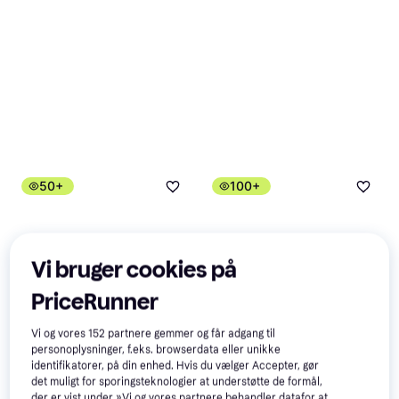
50+
100+
Vi bruger cookies på
PriceRunner
Pindstrup Selvvandingskasse
Duo Plantekasse
Vi og vores
152
partnere gemmer og får adgang til
Blomsterkasse, Selvvandende,
personoplysninger, f.eks. browserdata eller unikke
Leaf Plantesæk 40L
Plast
identifikatorer, på din enhed. Hvis du vælger Accepter, gør
Plantejord
det muligt for sporingsteknologier at understøtte de formål,
Plantejord, Udendørs jord
der er vist under »Vi og vores partnere behandler datafor at