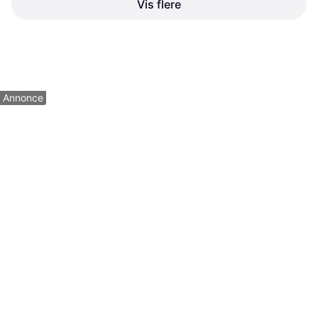
Vis flere
Bergs Potter Københavner
Pampasgræs Cortaderia Mix
Raw Pot - Rose Krukke
17 cm Potte Potteplante
Krukke, Med underkop
Potteplante
143 kr.
60 kr.
4 butikker
2 butikker
1
2
3
...
201
...
399
Annonce