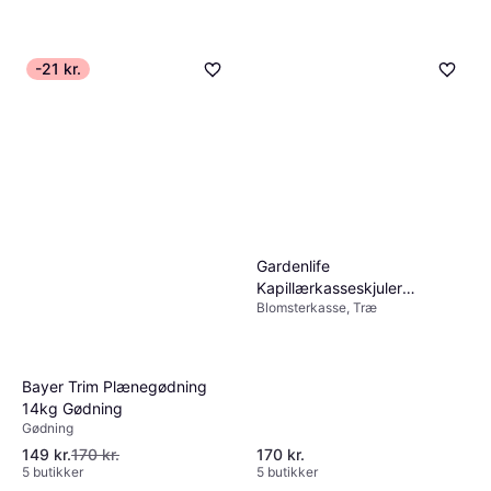
-21 kr.
Gardenlife
Kapillærkasseskjuler
Blomsterkasse, Træ
Plantekasse
Bayer Trim Plænegødning
14kg Gødning
Gødning
149 kr.
170 kr.
170 kr.
5 butikker
5 butikker