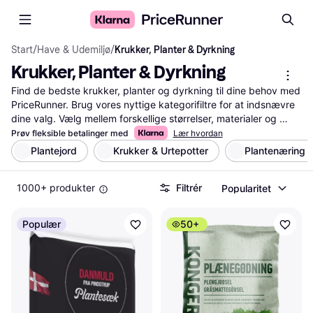
Start
/
Have & Udemiljø
/
Krukker, Planter & Dyrkning
Krukker, Planter & Dyrkning
Find de bedste krukker, planter og dyrkning til dine behov med 
PriceRunner. Brug vores nyttige kategorifiltre for at indsnævre 
dine valg. Vælg mellem forskellige størrelser, materialer og 
priser. Læs brugeranmeldelser for at få indsigt i andres 
Prøv fleksible betalinger med
Lær hvordan
erfaringer. Sammenlign produkter og priser for at sikre, at du 
Plantejord
Krukker & Urtepotter
Plantenæring 
får mest for pengene og mest optimale dyrkning. Vores service 
hjælper dig med at finde lige det, du leder efter, uden besvær. 
1000+ produkter
Filtrér
Popularitet
Uanset om du har brug for en stor krukke til haven eller en lille 
plante til vindueskarmen, guider vi dig til den rigtige beslutning. 
Spar tid og penge ved at bruge vores omfattende 
Populær
50+
sammenligningstjeneste. Gør din have eller hjem grønnere med 
de bedste valg inden for krukker, planter og dyrkning.
Mere om krukker, planter & dyrkning »