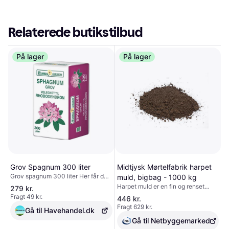
Relaterede butikstilbud
På lager
På lager
Grov Spagnum 300 liter
Midtjysk Mørtelfabrik harpet
Grov spagnum 300 liter Her får du
muld, bigbag - 1000 kg
en grov spagnum af flot kvalitet fra
Harpet muld er en fin og renset
279 kr.
Floragreen, som i mange år er
muldjord, der egner sig til mange
Fragt 49 kr.
446 kr.
blevet brugt af både
formål i haven. Den er især
Fragt 629 kr.
anlægsgartnere og private. pH-
Gå til Havehandel.dk
velegnet til såning af græs, hvilket
værdi: 3,5 - 4,5.Struktur: 0-45 mm.
også gør den til det foretrukne valg
Gå til Netbyggemarked
blandt anlægsgartnere ved