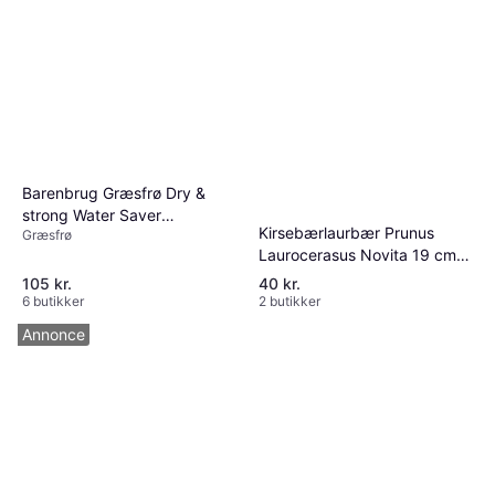
Barenbrug Græsfrø Dry &
strong Water Saver
Kirsebærlaurbær Prunus
Græsfrø
plænegræs Græsfrø
Laurocerasus Novita 19 cm
Potte Træ & Busk
105 kr.
40 kr.
6 butikker
2 butikker
Annonce