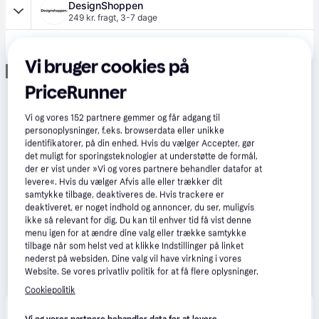
DesignShoppen
249 kr. fragt
,
3-7 dage
3.486 kr.
poolkuppel 440x220 cm
Vi bruger cookies på
Annonce
PriceRunner
Vi og vores
152
partnere gemmer og får adgang til
personoplysninger, f.eks. browserdata eller unikke
identifikatorer, på din enhed. Hvis du vælger Accepter, gør
det muligt for sporingsteknologier at understøtte de formål,
der er vist under »Vi og vores partnere behandler datafor at
levere«. Hvis du vælger Afvis alle eller trækker dit
samtykke tilbage, deaktiveres de. Hvis trackere er
deaktiveret, er noget indhold og annoncer, du ser, muligvis
ikke så relevant for dig. Du kan til enhver tid få vist denne
menu igen for at ændre dine valg eller trække samtykke
tilbage når som helst ved at klikke Indstillinger på linket
nederst på websiden. Dine valg vil have virkning i vores
Website. Se vores privatliv politik for at få flere oplysninger.
Cookiepolitik
Produktet fås også hos 
1
butik
, som ikke er betalende 
Vis alle