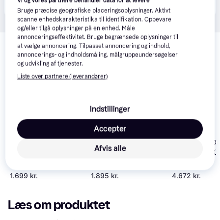
Vi og vores partnere behandler data for at levere
kunde i denne kategori.
Bruge præcise geografiske placeringsoplysninger. Aktivt
scanne enhedskarakteristika til identifikation. Opbevare
og/eller tilgå oplysninger på en enhed. Måle
Relaterede produkter
annonceringseffektivitet. Bruge begrænsede oplysninger til
at vælge annoncering. Tilpasset annoncering og indhold,
Se vores forslag til andre produkter, der matcher dine 
annoncerings- og indholdsmåling, målgruppeundersøgelser
og udvikling af tjenester.
interesser.
Vis alle
Liste over partnere (leverandører)
Trender
Indstillinger
Accepter
vidaXL Pool D
Afvis alle
Exit Toys Pool Dome
Oval 620x410
3x2m
Exit Toys Dome Ø3m
1.699 kr.
1.895 kr.
4.672 kr.
Læs om produktet