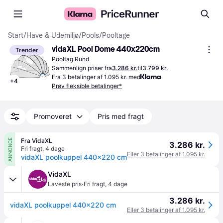
Start
/
Have & Udemiljø
/
Pools
/
Pooltage
vidaXL Pool Dome 440x220cm
Trender
Pooltag Rund
Sammenlign priser fra
3.286 kr.
til
3.799 kr.
Fra 3 betalinger af 1.095 kr. med
+
4
Prøv fleksible betalinger*
Promoveret
Pris med fragt
Fra VidaXL
ANNONCE
3.286 kr.
Fri fragt
,
4 dage
Eller 3 betalinger af 1.095 kr.
vidaXL poolkuppel 440x220 cm
VidaXL
·
Laveste pris
Fri fragt
,
4 dage
3.286 kr.
vidaXL poolkuppel 440x220 cm
Eller 3 betalinger af 1.095 kr.