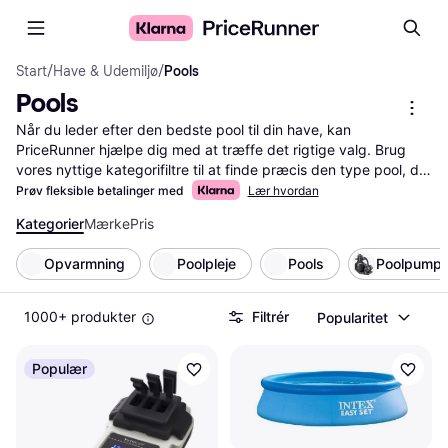
Start
/
Have & Udemiljø
/
Pools
Pools
Når du leder efter den bedste pool til din have, kan 
PriceRunner hjælpe dig med at træffe det rigtige valg. Brug 
vores nyttige kategorifiltre til at finde præcis den type pool, der 
passer til dine behov og krav. Du kan sortere efter størrelse, 
Prøv fleksible betalinger med
Lær hvordan
form, materiale og pris for at finde den ideelle løsning. Vi viser 
Kategorier
Mærke
Pris
også brugeranmeldelser, så du kan se, hvad andre kunder 
mener om de forskellige modeller. Vores pris- og 
Opvarmning
Poolpleje
Pools
Poolpumpe
produktsammenligning gør det nemt for dig at finde de bedste 
tilbud på markedet. Med PriceRunner bliver din søgning efter 
en pool enkel og effektiv, så du hurtigt kan finde den perfekte 
1000+ produkter
Filtrér
Popularitet
pool til din have.
Mere om pools »
Populær