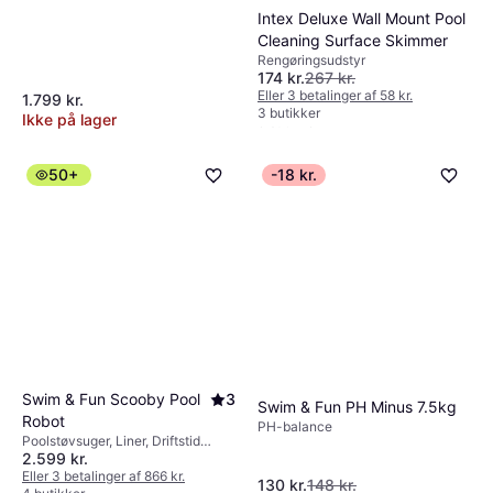
Intex Deluxe Wall Mount Pool
Cleaning Surface Skimmer
Swim & Fun Automatic
Rengøringsudstyr
Vacuum Cleaner 1925
174 kr.
267 kr.
Poolstøvsuger
Eller 3 betalinger af 58 kr.
1.799 kr.
336 kr.
3 butikker
Ikke på lager
9 butikker
50+
-18 kr.
Swim & Fun Scooby Pool
3
Swim & Fun PH Minus 7.5kg
Robot
PH-balance
Poolstøvsuger, Liner, Driftstid
2.599 kr.
2timer
Eller 3 betalinger af 866 kr.
130 kr.
148 kr.