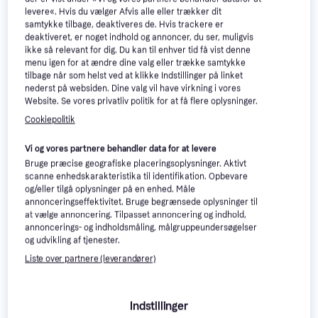
1.349 kr.
Eller 3 betalinger af 242 kr.
levere«. Hvis du vælger Afvis alle eller trækker dit
9+ butikker
6 butikker
samtykke tilbage, deaktiveres de. Hvis trackere er
deaktiveret, er noget indhold og annoncer, du ser, muligvis
ikke så relevant for dig. Du kan til enhver tid få vist denne
menu igen for at ændre dine valg eller trække samtykke
tilbage når som helst ved at klikke Indstillinger på linket
nederst på websiden. Dine valg vil have virkning i vores
Website. Se vores privatliv politik for at få flere oplysninger.
Cookiepolitik
Vi og vores partnere behandler data for at levere
Bruge præcise geografiske placeringsoplysninger. Aktivt
scanne enhedskarakteristika til identifikation. Opbevare
og/eller tilgå oplysninger på en enhed. Måle
annonceringseffektivitet. Bruge begrænsede oplysninger til
at vælge annoncering. Tilpasset annoncering og indhold,
annoncerings- og indholdsmåling, målgruppeundersøgelser
Swim & Fun Pool Salt 25kg
og udvikling af tjenester.
Poolkemi
Liste over partnere (leverandører)
Bestway Flowclear Filter
Cartridge I 2-pack
Indstillinger
Filterpatron