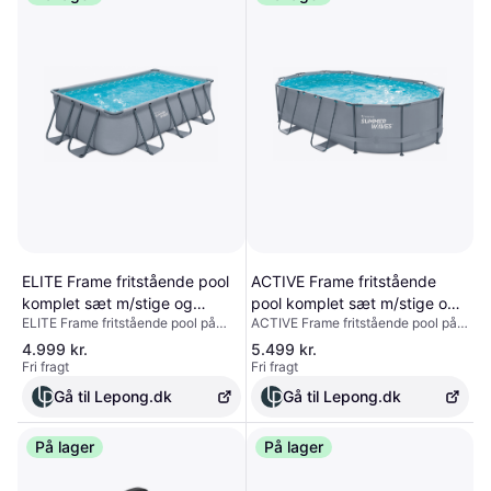
ELITE Frame fritstående pool
ACTIVE Frame fritstående
komplet sæt m/stige og
pool komplet sæt m/stige og
ELITE Frame fritstående pool på
ACTIVE Frame fritstående pool på
pumpe H100 x B400 x D200
pumpe H107 x B488 x D305
7075 liter, udført i et design fra
11.433 liter, udført i et design fra
cm - Grå
cm - Grå
4.999 kr.
5.499 kr.
Summer Waves, med plads til op til
Summer Waves, med plads til op til
Fri fragt
Fri fragt
5 personer. Poolen kommer i et
7 personer. Poolen kommer i et
komplet sæt med rengøringssæt,
komplet sæt med rengøringssæt,
Gå til Lepong.dk
Gå til Lepong.dk
stige, dække og filterpumpe med
stige, dække og filterpumpe med
filterpatron med ydeevne på 2271
filterpatron med ydeevne på 3785
liter/timen. Poolen måler
På lager
liter/timen. Poolen mål
På lager