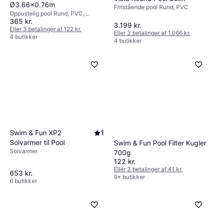
Ø3.66x0.76m
Fritstående pool Rund, PVC
Ø5.49x1.22m
Oppustelig pool Rund, PVC,
365 kr.
Polyester, Liner
3.199 kr.
Eller 3 betalinger af 122 kr.
Eller 3 betalinger af 1.066 kr.
4 butikker
4 butikker
Swim & Fun XP2
1
Solvarmer til Pool
Swim & Fun Pool Filter Kugler
Solvarmer
700g
122 kr.
Eller 3 betalinger af 41 kr.
653 kr.
9+ butikker
6 butikker