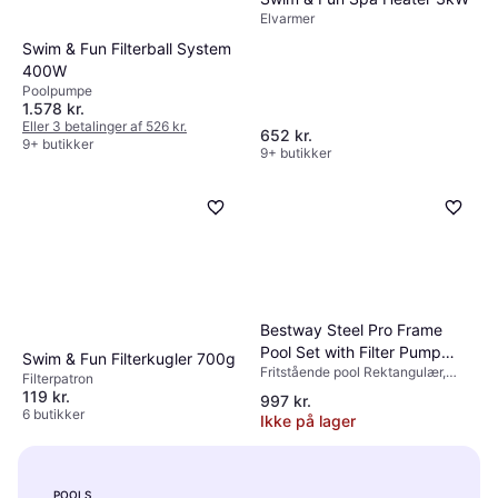
Elvarmer
Swim & Fun Filterball System
400W
Poolpumpe
1.578 kr.
Eller 3 betalinger af 526 kr.
652 kr.
9+ butikker
9+ butikker
Bestway Steel Pro Frame
Pool Set with Filter Pump
Swim & Fun Filterkugler 700g
Fritstående pool Rektangulær,
3x2.01x0.66m
Filterpatron
Polyester, PVC
119 kr.
997 kr.
6 butikker
Ikke på lager
POOLS