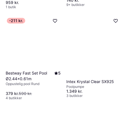
140 kr.
959 kr.
9+ butikker
1 butik
-211 kr.
Bestway Fast Set Pool
5
Ø2.44x0.61m
Intex Krystal Clear SX925
Oppustelig pool Rund
Poolpumpe
1.349 kr.
379 kr.
590 kr.
3 butikker
4 butikker