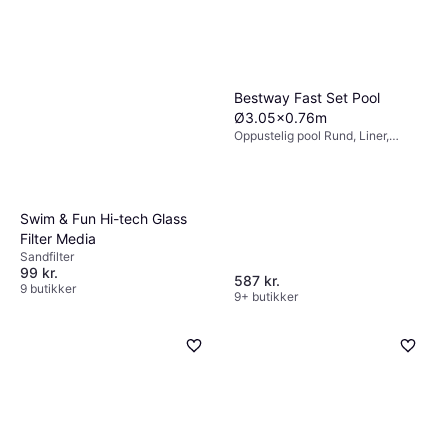
Eller 3 betalinger af 146 kr.
9+ butikker
Bestway Fast Set Pool
Ø3.05x0.76m
Oppustelig pool Rund, Liner,
Polyester, PVC
Swim & Fun Hi-tech Glass
Filter Media
Sandfilter
99 kr.
587 kr.
9 butikker
9+ butikker