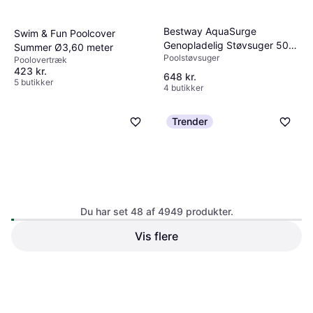
Bestway AquaSurge
Swim & Fun Poolcover
Genopladelig Støvsuger 50
Summer Ø3,60 meter
Poolstøvsuger
Minutter
Poolovertræk
423 kr.
648 kr.
5 butikker
4 butikker
Trender
Du har set 48 af 4949 produkter.
Swim & Fun By-Pass Valve Kit
Vis flere
Swim & Fun Pumpe til 100W
1572
filtersystem
Pooldel
Poolpumpe
615 kr.
139 kr.
6 butikker
7 butikker
1
2
3
...
54
...
104