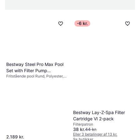
-6 kr.
Bestway Steel Pro Max Pool
Set with Filter Pump
Fritstående pool Rund, Polyester,
Ø3.66x0.76m
Liner, PVC
Bestway Lay-Z-Spa Filter
Cartridge VI 2-pack
Filterpatron
38 kr.
44 kr.
Eller 3 betalinger af 13 kr.
2.189 kr.
9+ butikker