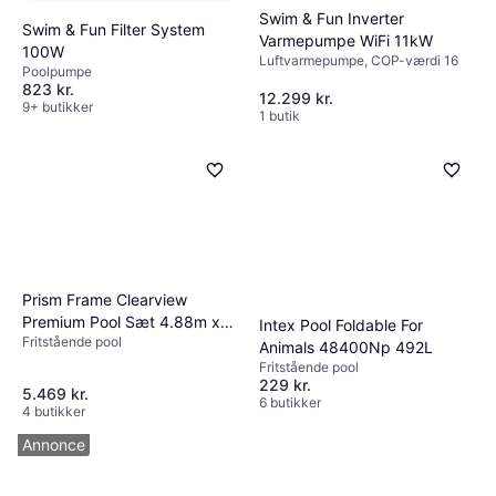
Swim & Fun Inverter
Swim & Fun Filter System
Varmepumpe WiFi 11kW
100W
Luftvarmepumpe, COP-værdi 16
Poolpumpe
823 kr.
12.299 kr.
9+ butikker
1 butik
Prism Frame Clearview
Premium Pool Sæt 4.88m x
Intex Pool Foldable For
Fritstående pool
1.22m
Animals 48400Np 492L
Fritstående pool
229 kr.
5.469 kr.
6 butikker
4 butikker
Annonce