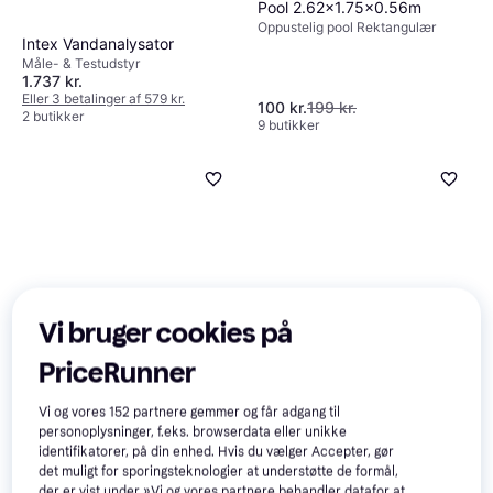
Pool 2.62x1.75x0.56m
Oppustelig pool Rektangulær
Intex Vandanalysator
Måle- & Testudstyr
1.737 kr.
Eller 3 betalinger af 579 kr.
100 kr.
199 kr.
2 butikker
9 butikker
Vi bruger cookies på
Swim & Fun MiniSplash Pool
PriceRunner
Robot
Poolstøvsuger
Vi og vores
152
partnere gemmer og får adgang til
personoplysninger, f.eks. browserdata eller unikke
Swim & Fun Filter Pump
identifikatorer, på din enhed. Hvis du vælger Accepter, gør
Klassisk 300 250W
det muligt for sporingsteknologier at understøtte de formål,
Poolpumpe
726 kr.
der er vist under »Vi og vores partnere behandler datafor at