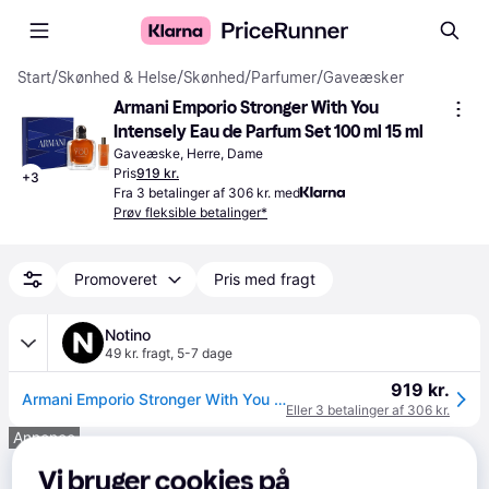
Start
/
Skønhed & Helse
/
Skønhed
/
Parfumer
/
Gaveæsker
Armani Emporio Stronger With You 
Intensely Eau de Parfum Set 100 ml 15 ml
Gaveæske, Herre, Dame
Pris
919 kr.
+
3
Fra 3 betalinger af 306 kr. med
Prøv fleksible betalinger*
Promoveret
Pris med fragt
Notino
49 kr. fragt
,
5-7 dage
919 kr.
Armani Emporio Stronger With You Intensely Gavesæt til mænd
Eller 3 betalinger af 306 kr.
Annonce
Vi bruger cookies på