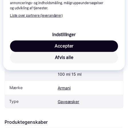
annoncerings- og indholdsmåling, målgruppeundersøgelser
Armani Gaveæsker
og udvikling af tjenester.
Liste over partnere (leverandører)
Specifikationer
Indstillinger
Accepter
Produkt
Afvis alle
Armani Emporio Stronger With 
Produktnavn
You Intensely Eau de Parfum Set 
100 ml 15 ml
Mærke
Armani
Type
Gaveæsker
Produktegenskaber