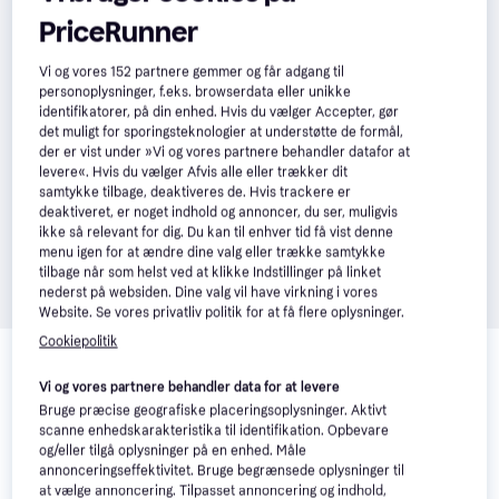
PriceRunner
Vi og vores
152
partnere gemmer og får adgang til
personoplysninger, f.eks. browserdata eller unikke
identifikatorer, på din enhed. Hvis du vælger Accepter, gør
det muligt for sporingsteknologier at understøtte de formål,
der er vist under »Vi og vores partnere behandler datafor at
levere«. Hvis du vælger Afvis alle eller trækker dit
samtykke tilbage, deaktiveres de. Hvis trackere er
deaktiveret, er noget indhold og annoncer, du ser, muligvis
ikke så relevant for dig. Du kan til enhver tid få vist denne
menu igen for at ændre dine valg eller trække samtykke
tilbage når som helst ved at klikke Indstillinger på linket
nederst på websiden. Dine valg vil have virkning i vores
Website. Se vores privatliv politik for at få flere oplysninger.
Læs om produktet
Cookiepolitik
Laveste pris for 
Armani Emporio Stronger With You 
Vi og vores partnere behandler data for at levere
Intensely Eau de Parfum Set 100 ml 15 ml
 er 
919 kr.
. 
Bruge præcise geografiske placeringsoplysninger. Aktivt
scanne enhedskarakteristika til identifikation. Opbevare
Det er den bedste pris lige nu hos 1 butik.
og/eller tilgå oplysninger på en enhed. Måle
Sammenlign:
annonceringseffektivitet. Bruge begrænsede oplysninger til
Armani Parfumer
at vælge annoncering. Tilpasset annoncering og indhold,