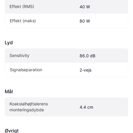
Effekt (RMS)
40 W
Effekt (maks)
80 W
Lyd
Sensitivity
86.0 dB
Signalseparation
2-vejs
Mål
Koaksialhøjttalerens 
4.4 cm
monteringsdybde
Øvrigt