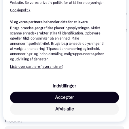
Website. Se vores privatliv politik for at få flere oplysninger.
Alpine SXE-
3.8
Cookiepolitik
JVC CS-J620
1750S
Hertz HEX6.5C-W
klassiske Marine
Vi og vores partnere behandler data for at levere
206 kr.
højtale
Bruge præcise geografiske placeringsoplysninger. Aktivt
467 kr.
1.263 kr.
Eller 3 betalinger 
scanne enhedskarakteristika til identifikation. Opbevare
og/eller tilgå oplysninger på en enhed. Måle
annonceringseffektivitet. Bruge begrænsede oplysninger til
Læs om produktet
at vælge annoncering. Tilpasset annoncering og indhold,
annoncerings- og indholdsmåling, målgruppeundersøgelser
Laveste pris for 
Phoenix Gold Z65CX
 er 
379 kr.
. Det er 
og udvikling af tjenester.
den bedste pris lige nu hos 1 butik.
Liste over partnere (leverandører)
Sammenlign:
Phoenix Gold Båd- & Bilhøjttalere
Indstillinger
Accepter
Specifikationer
Afvis alle
Produkt