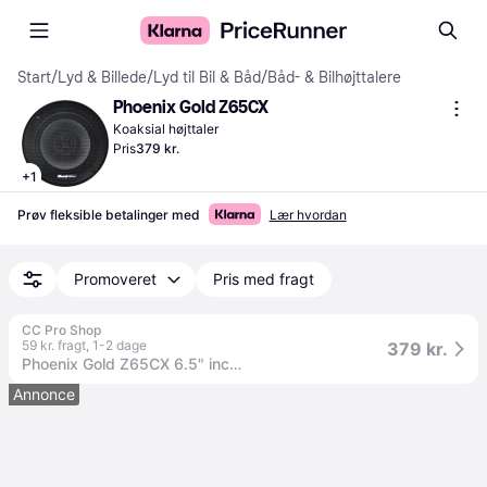
Start
/
Lyd & Billede
/
Lyd til Bil & Båd
/
Båd- & Bilhøjttalere
Phoenix Gold Z65CX
Koaksial højttaler
Pris
379 kr.
+
1
Prøv fleksible betalinger med
Lær hvordan
Promoveret
Pris med fragt
CC Pro Shop
59 kr. fragt
,
1-2 dage
379 kr.
Phoenix Gold Z65CX 6.5" inch 16cm 160 Watts
Annonce