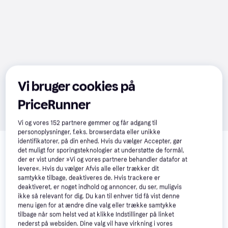
Vi bruger cookies på
PriceRunner
Vi og vores
152
partnere gemmer og får adgang til
personoplysninger, f.eks. browserdata eller unikke
Relaterede produkter
identifikatorer, på din enhed. Hvis du vælger Accepter, gør
det muligt for sporingsteknologier at understøtte de formål,
Se vores forslag til andre produkter, der matcher dine 
der er vist under »Vi og vores partnere behandler datafor at
interesser.
Vis alle
levere«. Hvis du vælger Afvis alle eller trækker dit
samtykke tilbage, deaktiveres de. Hvis trackere er
deaktiveret, er noget indhold og annoncer, du ser, muligvis
ikke så relevant for dig. Du kan til enhver tid få vist denne
menu igen for at ændre dine valg eller trække samtykke
tilbage når som helst ved at klikke Indstillinger på linket
nederst på websiden. Dine valg vil have virkning i vores