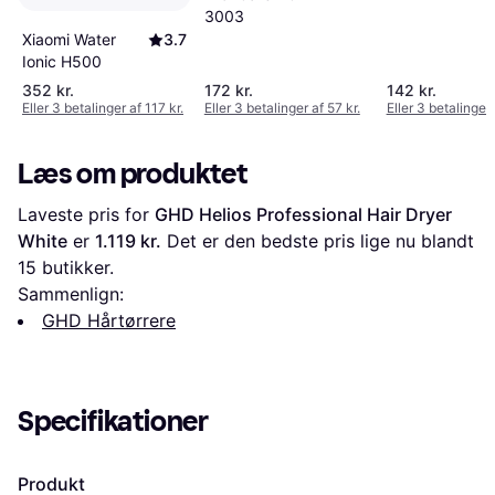
3003
Xiaomi Water
3.7
Ionic H500
352 kr.
172 kr.
142 kr.
Eller 3 betalinger af 117 kr.
Eller 3 betalinger af 57 kr.
Eller 3 betalinger 
Læs om produktet
Laveste pris for 
GHD Helios Professional Hair Dryer 
White
 er 
1.119 kr.
 Det er den bedste pris lige nu blandt 
15
 butikker.
Sammenlign:
GHD Hårtørrere
Specifikationer
Produkt