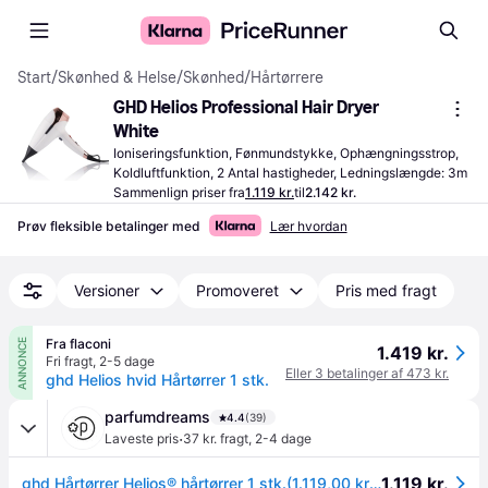
Start
/
Skønhed & Helse
/
Skønhed
/
Hårtørrere
GHD Helios Professional Hair Dryer 
White
Ioniseringsfunktion, Fønmundstykke, Ophængningsstrop, 
Koldluftfunktion, 2 Antal hastigheder, Ledningslængde: 3m
Sammenlign priser fra
1.119 kr.
til
2.142 kr.
Prøv fleksible betalinger med
Lær hvordan
Versioner
Promoveret
Pris med fragt
Fra flaconi
ANNONCE
1.419 kr.
Fri fragt
,
2-5 dage
Eller 3 betalinger af 473 kr.
ghd Helios hvid Hårtørrer 1 stk.
parfumdreams
4.4
(39)
·
Laveste pris
37 kr. fragt
,
2-4 dage
1.119 kr.
ghd Hårtørrer Helios® hårtørrer 1 stk.(1.119,00 kr / 1 stk.) - 1 stk.