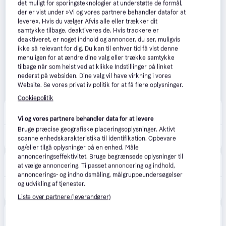
det muligt for sporingsteknologier at understøtte de formål,
der er vist under »Vi og vores partnere behandler datafor at
levere«. Hvis du vælger Afvis alle eller trækker dit
samtykke tilbage, deaktiveres de. Hvis trackere er
deaktiveret, er noget indhold og annoncer, du ser, muligvis
ikke så relevant for dig. Du kan til enhver tid få vist denne
menu igen for at ændre dine valg eller trække samtykke
tilbage når som helst ved at klikke Indstillinger på linket
nederst på websiden. Dine valg vil have virkning i vores
Website. Se vores privatliv politik for at få flere oplysninger.
Cookiepolitik
Beautycos.dk
4.8
(13)
5 kr. fragt
,
1-2 dage
Vi og vores partnere behandler data for at levere
Bruge præcise geografiske placeringsoplysninger. Aktivt
1.329 kr.
ghd Helios Hairdryer White
scanne enhedskarakteristika til identifikation. Opbevare
Eller 3 betalinger af 443 kr.
og/eller tilgå oplysninger på en enhed. Måle
annonceringseffektivitet. Bruge begrænsede oplysninger til
flaconi
at vælge annoncering. Tilpasset annoncering og indhold,
Fri fragt
,
2-5 dage
annoncerings- og indholdsmåling, målgruppeundersøgelser
1.419 kr.
og udvikling af tjenester.
ghd Helios hvid Hårtørrer 1 stk.
Eller 3 betalinger af 473 kr.
Liste over partnere (leverandører)
Cocopanda
5.0
(1)
Fri fragt
,
1-3 dage