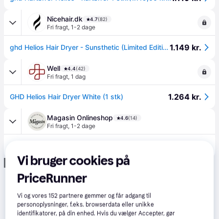
Nicehair.dk
4.7
(82)
Fri fragt
,
1-2 dage
1.149 kr.
ghd Helios Hair Dryer - Sunsthetic (Limited Edition)
Well
4.4
(42)
Fri fragt
,
1 dag
1.264 kr.
GHD Helios Hair Dryer White (1 stk)
Magasin Onlineshop
4.6
(14)
Fri fragt
,
1-2 dage
1.319 kr.
ghd ghd Helios Black - Føntørrer hos Magasin.
Vi bruger cookies på
Annonce
PriceRunner
Vi og vores
152
partnere gemmer og får adgang til
personoplysninger, f.eks. browserdata eller unikke
identifikatorer, på din enhed. Hvis du vælger Accepter, gør