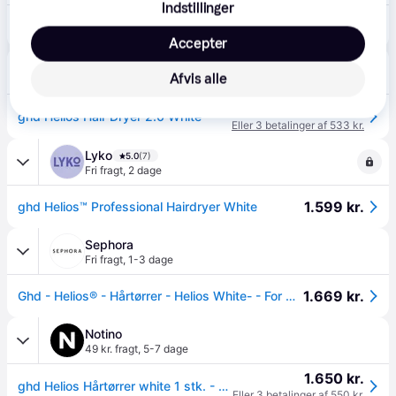
Indstillinger
1.579 kr.
ghd Helios White
Accepter
Matas
5.0
(2)
Afvis alle
Fri fragt
,
1-2 dage
1.599 kr.
ghd Helios Hair Dryer 2.0 White
Eller 3 betalinger af 533 kr.
Lyko
5.0
(7)
Fri fragt
,
2 dage
1.599 kr.
ghd Helios™ Professional Hairdryer White
Sephora
Fri fragt
,
1-3 dage
1.669 kr.
Ghd - Helios® - Hårtørrer - Helios White- - For Women
Notino
49 kr. fragt
,
5-7 dage
1.650 kr.
ghd Helios Hårtørrer white 1 stk. - 1 stk.
Eller 3 betalinger af 550 kr.