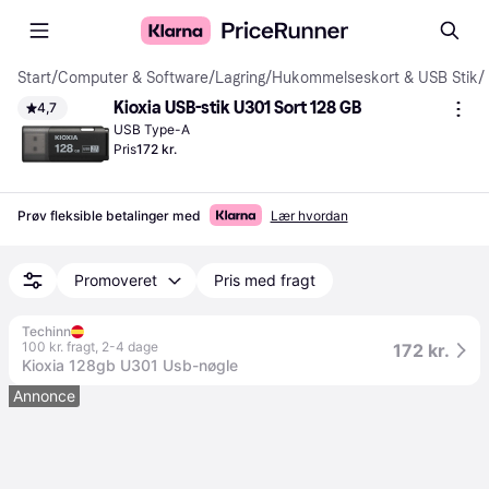
Start
/
Computer & Software
/
Lagring
/
Hukommelseskort & USB Stik
/
Kioxia USB-stik U301 Sort 128 GB
4,7
USB Type-A
Pris
172 kr.
Prøv fleksible betalinger med
Lær hvordan
Promoveret
Pris med fragt
Techinn
100 kr. fragt
,
2-4 dage
172 kr.
Kioxia 128gb U301 Usb-nøgle
Annonce