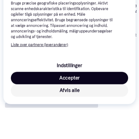
Bruge præcise geografiske placeringsoplysninger. Aktivt
Kingston DataT
scanne enhedskarakteristika til identifikation. Opbevare
Kingston
4.5
128 GB USB-A
og/eller tilgå oplysninger på en enhed. Måle
Kingston USB
4.9
DataTraveler
3.2 Gen 1 Hard
annonceringseffektivitet. Bruge begrænsede oplysninger til
3.2 Gen 1
Kyson 128GB
at vælge annoncering. Tilpasset annoncering og indhold,
DataTraveler
USB 3.2
78 kr.
149 kr.
106 kr.
annoncerings- og indholdsmåling, målgruppeundersøgelser
Exodia M 128GB
Eller 3 betalinger af 26 kr.
Eller 3 betalinger af 30 kr.
Eller 3 betalinger 
og udvikling af tjenester.
Liste over partnere (leverandører)
Anmeldelser
Indstillinger
Accepter
Afvis alle