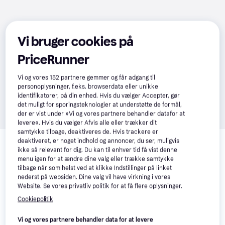
Vi bruger cookies på
PriceRunner
Vi og vores
152
partnere gemmer og får adgang til
personoplysninger, f.eks. browserdata eller unikke
identifikatorer, på din enhed. Hvis du vælger Accepter, gør
det muligt for sporingsteknologier at understøtte de formål,
der er vist under »Vi og vores partnere behandler datafor at
levere«. Hvis du vælger Afvis alle eller trækker dit
samtykke tilbage, deaktiveres de. Hvis trackere er
Relaterede produkter
deaktiveret, er noget indhold og annoncer, du ser, muligvis
ikke så relevant for dig. Du kan til enhver tid få vist denne
Se vores forslag til andre produkter, der matcher dine 
menu igen for at ændre dine valg eller trække samtykke
interesser.
Vis alle
tilbage når som helst ved at klikke Indstillinger på linket
nederst på websiden. Dine valg vil have virkning i vores
Website. Se vores privatliv politik for at få flere oplysninger.
Cookiepolitik
Vi og vores partnere behandler data for at levere