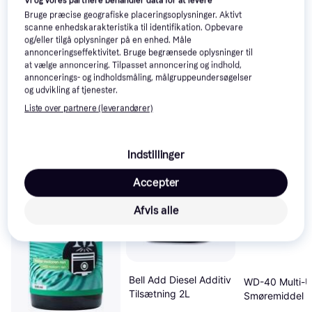
Vi og vores partnere behandler data for at levere
interesser.
Vis alle
Bruge præcise geografiske placeringsoplysninger. Aktivt
scanne enhedskarakteristika til identifikation. Opbevare
og/eller tilgå oplysninger på en enhed. Måle
annonceringseffektivitet. Bruge begrænsede oplysninger til
at vælge annoncering. Tilpasset annoncering og indhold,
annoncerings- og indholdsmåling, målgruppeundersøgelser
og udvikling af tjenester.
Liste over partnere (leverandører)
Indstillinger
Accepter
Afvis alle
Bell Add Diesel Additiv
WD-40 Multi-U
Tilsætning 2L
Smøremiddel I
Tilsætning