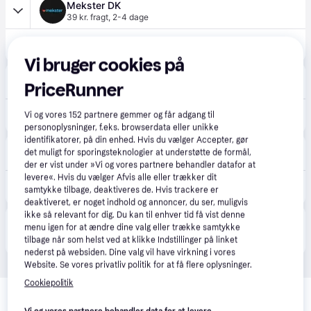
Mekster DK
39 kr. fragt
,
2-4 dage
85 kr.
Castrol Motorshampoo Castrol
Vi bruger cookies på
Trodo
PriceRunner
2-3 dage
100 kr.
Vi og vores
152
partnere gemmer og får adgang til
Motorrens CASTROL 15CF7C.
Eller 3 betalinger af 33 kr.
personoplysninger, f.eks. browserdata eller unikke
identifikatorer, på din enhed. Hvis du vælger Accepter, gør
Autodoc.dk
det muligt for sporingsteknologier at understøtte de formål,
Laveste pris
der er vist under »Vi og vores partnere behandler datafor at
levere«. Hvis du vælger Afvis alle eller trækker dit
72 kr.
CASTROL Motorrens 15CF7C
samtykke tilbage, deaktiveres de. Hvis trackere er
Eller 3 betalinger af 24 kr.
deaktiveret, er noget indhold og annoncer, du ser, muligvis
ikke så relevant for dig. Du kan til enhver tid få vist denne
Produktet fås også hos 
1
butik
, som ikke er betalende 
menu igen for at ændre dine valg eller trække samtykke
Vis alle
kunde i denne kategori.
tilbage når som helst ved at klikke Indstillinger på linket
nederst på websiden. Dine valg vil have virkning i vores
Website. Se vores privatliv politik for at få flere oplysninger.
Relaterede produkter
Cookiepolitik
Se vores forslag til andre produkter, der matcher dine 