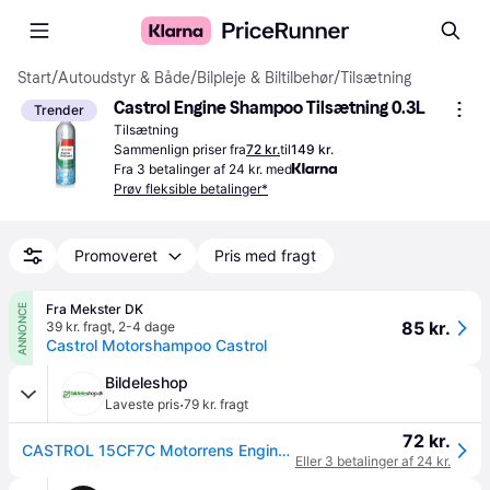
Start
/
Autoudstyr & Både
/
Bilpleje & Biltilbehør
/
Tilsætning
Castrol Engine Shampoo Tilsætning 0.3L
Trender
Tilsætning
Sammenlign priser fra
72 kr.
til
149 kr.
Fra 3 betalinger af 24 kr. med
Prøv fleksible betalinger*
Promoveret
Pris med fragt
Fra Mekster DK
ANNONCE
85 kr.
39 kr. fragt
,
2-4 dage
Castrol Motorshampoo Castrol
Bildeleshop
·
Laveste pris
79 kr. fragt
72 kr.
CASTROL 15CF7C Motorrens Engine Shampoo Inhalt: 300ml
Eller 3 betalinger af 24 kr.