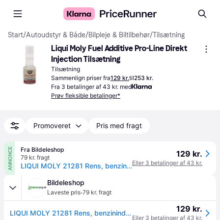
Start
/
Autoudstyr & Både
/
Bilpleje & Biltilbehør
/
Tilsætning
Liqui Moly Fuel Additive Pro-Line Direkt 
Injection Tilsætning
Tilsætning
Sammenlign priser fra
129 kr.
til
253 kr.
Fra 3 betalinger af 43 kr. med
Prøv fleksible betalinger*
Promoveret
Pris med fragt
Fra Bildeleshop
ANNONCE
129 kr.
79 kr. fragt
Eller 3 betalinger af 43 kr.
LIQUI MOLY 21281 Rens, benzinindsprøjtningssystem Pro-Line Direkt Injection Reiniger Inhalt: 120ml, Benzin, Metalcontainer
Bildeleshop
·
Laveste pris
79 kr. fragt
129 kr.
LIQUI MOLY 21281 Rens, benzinindsprøjtningssystem Pro-Line Direkt Injection Reiniger Inhalt: 120ml, Benzin, Metalcontainer
Eller 3 betalinger af 43 kr.