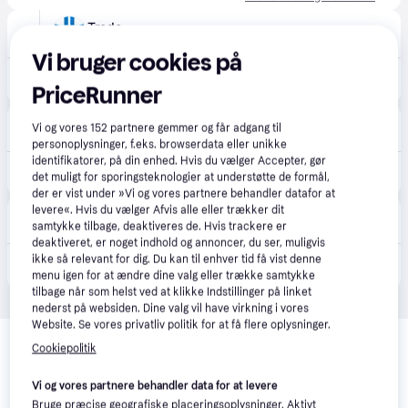
Trodo
2-3 dage
Vi bruger cookies på
253 kr.
Brændstofadditiv LIQUI MOLY Pro-Line Direct Injection Cleaner 120ml.
PriceRunner
Eller 3 betalinger af 84 kr.
bildeleekspert.dk
Vi og vores
152
partnere gemmer og får adgang til
79 kr. fragt
personoplysninger, f.eks. browserdata eller unikke
identifikatorer, på din enhed. Hvis du vælger Accepter, gør
131 kr.
LIQUI MOLY 21281 Rens, benzinindsprøjtningssystem Pro-Line Direkt Injection Reiniger
det muligt for sporingsteknologier at understøtte de formål,
der er vist under »Vi og vores partnere behandler datafor at
levere«. Hvis du vælger Afvis alle eller trækker dit
Autodoc.dk
samtykke tilbage, deaktiveres de. Hvis trackere er
Laveste pris
deaktiveret, er noget indhold og annoncer, du ser, muligvis
129 kr.
ikke så relevant for dig. Du kan til enhver tid få vist denne
LIQUI MOLY Rens, benzinindsprøjtningssystem OPEL 21281
Eller 3 betalinger af 43 kr.
menu igen for at ændre dine valg eller trække samtykke
tilbage når som helst ved at klikke Indstillinger på linket
nederst på websiden. Dine valg vil have virkning i vores
Website. Se vores privatliv politik for at få flere oplysninger.
Relaterede produkter
Cookiepolitik
Se vores forslag til andre produkter, der matcher dine 
interesser.
Vis alle
Vi og vores partnere behandler data for at levere
Bruge præcise geografiske placeringsoplysninger. Aktivt