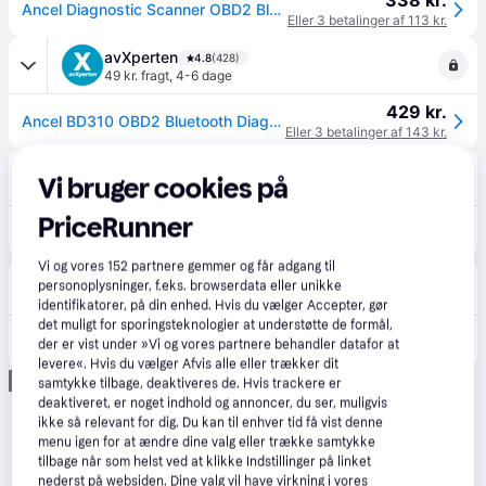
338 kr.
Ancel Diagnostic Scanner OBD2 Bluetooth BD310
Eller 3 betalinger af 113 kr.
avXperten
4.8
(428)
49 kr. fragt
,
4-6 dage
429 kr.
Ancel BD310 OBD2 Bluetooth Diagnostic Scanner
Eller 3 betalinger af 143 kr.
Fyndiq
Vi bruger cookies på
29 kr. fragt
PriceRunner
628 kr.
Diagnostisk scanner OBD2 Bluetooth Ancel BD310
Vi og vores
152
partnere gemmer og får adgang til
CS MEGASTORE
4.5
(1861)
personoplysninger, f.eks. browserdata eller unikke
Bestillingsvare
identifikatorer, på din enhed. Hvis du vælger Accepter, gør
det muligt for sporingsteknologier at understøtte de formål,
375 kr.
(ComputerSalg) ANCEL OBD2 diagnostisk scanner med Bluetooth BD310
der er vist under »Vi og vores partnere behandler datafor at
Eller 3 betalinger af 125 kr.
levere«. Hvis du vælger Afvis alle eller trækker dit
Annonce
samtykke tilbage, deaktiveres de. Hvis trackere er
deaktiveret, er noget indhold og annoncer, du ser, muligvis
ikke så relevant for dig. Du kan til enhver tid få vist denne
menu igen for at ændre dine valg eller trække samtykke
tilbage når som helst ved at klikke Indstillinger på linket
nederst på websiden. Dine valg vil have virkning i vores