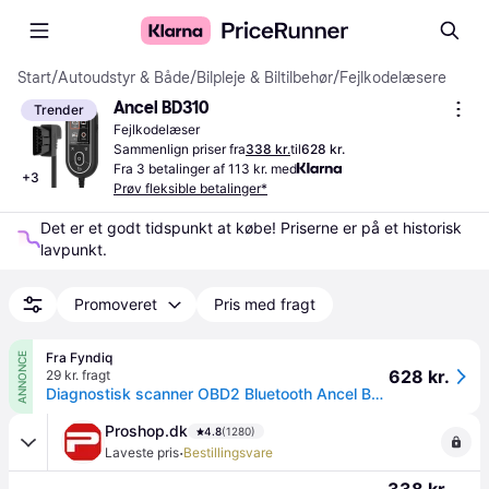
Start
/
Autoudstyr & Både
/
Bilpleje & Biltilbehør
/
Fejlkodelæsere
Ancel BD310
Trender
Fejlkodelæser
Sammenlign priser fra
338 kr.
til
628 kr.
Fra 3 betalinger af 113 kr. med
+
3
Prøv fleksible betalinger*
Det er et godt tidspunkt at købe! Priserne er på et historisk 
lavpunkt.
Promoveret
Pris med fragt
Fra Fyndiq
ANNONCE
628 kr.
29 kr. fragt
Diagnostisk scanner OBD2 Bluetooth Ancel BD310
Proshop.dk
4.8
(1280)
·
Laveste pris
Bestillingsvare