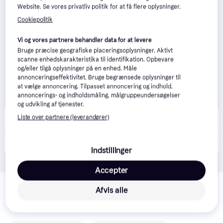
Website. Se vores privatliv politik for at få flere oplysninger.
Cookiepolitik
Vi og vores partnere behandler data for at levere
Bruge præcise geografiske placeringsoplysninger. Aktivt
scanne enhedskarakteristika til identifikation. Opbevare
og/eller tilgå oplysninger på en enhed. Måle
annonceringseffektivitet. Bruge begrænsede oplysninger til
at vælge annoncering. Tilpasset annoncering og indhold,
annoncerings- og indholdsmåling, målgruppeundersøgelser
og udvikling af tjenester.
iPhonehus
Liste over partnere (leverandører)
Bestillingsvare
439 kr.
Ancel BD310 OBD2 Bluetooth Diagnostic Scanner.
Indstillinger
Accepter
Relaterede produkter
Afvis alle
Se vores forslag til andre produkter, der matcher dine 
interesser.
Vis alle