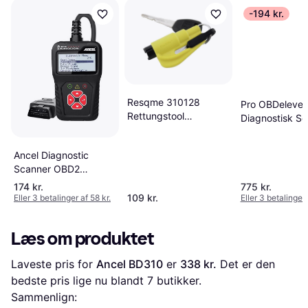
-194 kr.
Resqme 310128
Pro OBDeleven
Rettungstool
Diagnostisk S
Sikkerhedsværktøj
Selekniv Rudehammer
Ancel Diagnostic
76 x 17 x 32 mm
Scanner OBD2
AS100/AC100
174 kr.
775 kr.
109 kr.
Eller 3 betalinger af 58 kr.
Eller 3 betalinger 
Læs om produktet
Laveste pris for 
Ancel BD310
 er 
338 kr.
 Det er den 
bedste pris lige nu blandt 
7
 butikker.
Sammenlign: