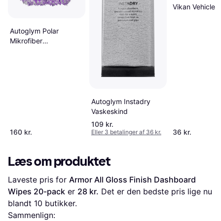
Vikan Vehicle 
Autoglym Polar
Mikrofiber
Vaskehandske
Autoglym Instadry
Vaskeskind
109 kr.
160 kr.
36 kr.
Eller 3 betalinger af 36 kr.
Læs om produktet
Laveste pris for 
Armor All Gloss Finish Dashboard 
Wipes 20-pack
 er 
28 kr.
 Det er den bedste pris lige nu 
blandt 
10
 butikker.
Sammenlign: