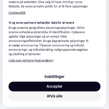
nederst på websiden. Dine valg vil have virkning i vores
Website. Se vores privatliv politik for at få flere oplysninger.
Cookiepolitik
Vi og vores partnere behandler data for at levere
Bruge præcise geografiske placeringsoplysninger. Aktivt
scanne enhedskarakteristika til identifikation. Opbevare
og/eller tilgå oplysninger på en enhed. Måle
annonceringseffektivitet. Bruge begrænsede oplysninger til
at vælge annoncering. Tilpasset annoncering og indhold,
annoncerings- og indholdsmåling, målgruppeundersøgelser
Autofix
og udvikling af tjenester.
55 kr. fragt
,
1-2 dage
Liste over partnere (leverandører)
60 kr.
Armor All Glass Finish - Vinyl renseservietter - 20 stk.
Bildeleshop
Indstillinger
79 kr. fragt
Accepter
29 kr.
ARMOR ALL 36020ML Plastikplejemiddel biologisk nedbrydelig
Eller 3 betalinger af 10 kr.
Afvis alle
bildeleekspert.dk
79 kr. fragt