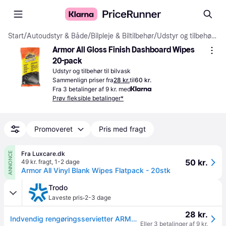
Start
/
Autoudstyr & Både
/
Bilpleje & Biltilbehør
/
Udstyr og tilbehør til bilvask
Armor All Gloss Finish Dashboard Wipes 
20-pack
Udstyr og tilbehør til bilvask
Sammenlign priser fra
28 kr.
til
60 kr.
Fra 3 betalinger af 9 kr. med
Prøv fleksible betalinger*
Promoveret
Pris med fragt
Fra Luxcare.dk
ANNONCE
50 kr.
49 kr. fragt
,
1-2 dage
Armor All Vinyl Blank Wipes Flatpack - 20stk
Trodo
·
Laveste pris
2-3 dage
28 kr.
Indvendig rengøringsservietter ARMOR ALL 36020.
Eller 3 betalinger af 9 kr.