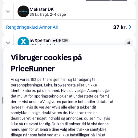
Mekster DK
39 kr. fragt
,
2-4 dage
37 kr.
Rengøringsklud Armor All
avXperten
4.8
(429)
49 kr. fragt
,
1 dag
31 kr.
Vi bruger cookies på
Armor All Original Protectant Rengøringsservietter – 20 stk – Biologisk nedbrydelige
Eller 3 betalinger af 10 kr.
PriceRunner
Luxcare.dk
49 kr. fragt
,
1-2 dage
Vi og vores
152
partnere gemmer og får adgang til
personoplysninger, f.eks. browserdata eller unikke
50 kr.
Armor All Vinyl Blank Wipes Flatpack - 20stk
identifikatorer, på din enhed. Hvis du vælger Accepter, gør
det muligt for sporingsteknologier at understøtte de formål,
Annonce
der er vist under »Vi og vores partnere behandler datafor at
levere«. Hvis du vælger Afvis alle eller trækker dit
samtykke tilbage, deaktiveres de. Hvis trackere er
deaktiveret, er noget indhold og annoncer, du ser, muligvis
ikke så relevant for dig. Du kan til enhver tid få vist denne
menu igen for at ændre dine valg eller trække samtykke
tilbage når som helst ved at klikke Indstillinger på linket