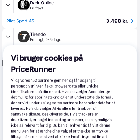
Dæk Online
Fri fragt
3.498 kr.
Pilot Sport 4S
Tirendo
Fri fragt
,
2-5 dage
3.589 kr.
Michelin Pilot Sport 4S ( 335/25 ZR22 (105Y) XL EV Suitable, med fælgbeskyttelses liste (FSL) )
Vi bruger cookies på
Annonce
PriceRunner
Vi og vores
152
partnere gemmer og får adgang til
personoplysninger, f.eks. browserdata eller unikke
identifikatorer, på din enhed. Hvis du vælger Accepter, gør
det muligt for sporingsteknologier at understøtte de formål,
der er vist under »Vi og vores partnere behandler datafor at
levere«. Hvis du vælger Afvis alle eller trækker dit
samtykke tilbage, deaktiveres de. Hvis trackere er
deaktiveret, er noget indhold og annoncer, du ser, muligvis
ikke så relevant for dig. Du kan til enhver tid få vist denne
menu igen for at ændre dine valg eller trække samtykke
tilbage når som helst ved at klikke Indstillinger på linket