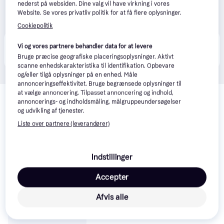
nederst på websiden. Dine valg vil have virkning i vores
Website. Se vores privatliv politik for at få flere oplysninger.
Cookiepolitik
Produktet fås også hos 
3
butikker
, som ikke er 
Vi og vores partnere behandler data for at levere
Vis alle
betalende kunde i denne kategori.
Bruge præcise geografiske placeringsoplysninger. Aktivt
scanne enhedskarakteristika til identifikation. Opbevare
og/eller tilgå oplysninger på en enhed. Måle
annonceringseffektivitet. Bruge begrænsede oplysninger til
Relaterede produkter
at vælge annoncering. Tilpasset annoncering og indhold,
annoncerings- og indholdsmåling, målgruppeundersøgelser
Se vores forslag til andre produkter, der matcher dine 
og udvikling af tjenester.
interesser.
Vis alle
Liste over partnere (leverandører)
Indstillinger
Accepter
Afvis alle
Vredestein Ultrac
Vorti+ 335/25 ZR22
105Y XL