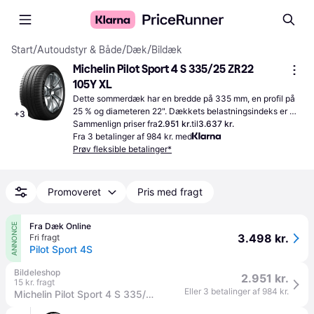
Start
/
Autoudstyr & Både
/
Dæk
/
Bildæk
Michelin Pilot Sport 4 S 335/25 ZR22 
105Y XL
Dette sommerdæk har en bredde på 335 mm, en profil på 
25 % og diameteren 22". Dækkets belastningsindeks er 
+
3
105, hvilket betyder, at det kan modstå en temmelig høj 
Sammenlign priser fra
2.951 kr.
til
3.637 kr.
belastning.
Fra 3 betalinger af 984 kr. med
Prøv fleksible betalinger*
Promoveret
Pris med fragt
Fra Dæk Online
ANNONCE
3.498 kr.
Fri fragt
Pilot Sport 4S
Bildeleshop
2.951 kr.
15 kr. fragt
Eller 3 betalinger af 984 kr.
Michelin Pilot Sport 4 S 335/25 R22 105Y personbil Dæk 261868