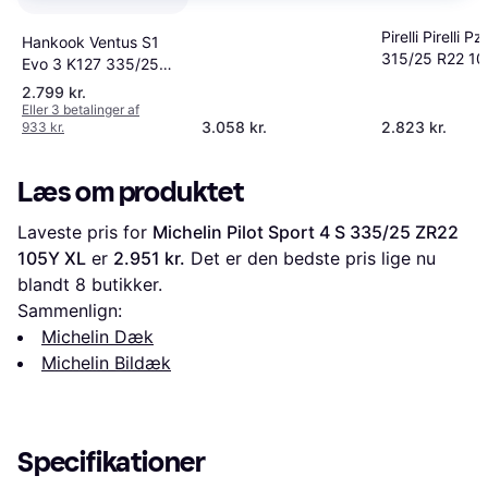
Pirelli Pirelli 
Hankook Ventus S1
315/25 R22 10
Evo 3 K127 335/25
personbil So
ZR22 105Y XL 4PR
2.799 kr.
Dæk 2781400
Eller 3 betalinger af
3.058 kr.
2.823 kr.
933 kr.
Læs om produktet
Laveste pris for 
Michelin Pilot Sport 4 S 335/25 ZR22 
105Y XL
 er 
2.951 kr.
 Det er den bedste pris lige nu 
blandt 
8
 butikker.
Sammenlign:
Michelin Dæk
Michelin Bildæk
Specifikationer