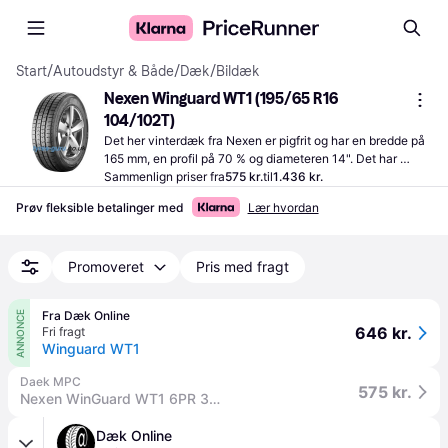
Start
/
Autoudstyr & Både
/
Dæk
/
Bildæk
Nexen Winguard WT1 (195/65 R16 
104/102T)
Det her vinterdæk fra Nexen er pigfrit og har en bredde på 
165 mm, en profil på 70 % og diameteren 14". Det har 
hastighedsindekset R (170 km/h), som angiver den højest 
Sammenlign priser fra
575 kr.
til
1.436 kr.
tilladte fart for dækket.
Prøv fleksible betalinger med
Lær hvordan
Promoveret
Pris med fragt
Fra Dæk Online
ANNONCE
646 kr.
Fri fragt
Winguard WT1
Daek MPC
575 kr.
Nexen WinGuard WT1 6PR 3PMSF 165/70R14C 89R
Dæk Online