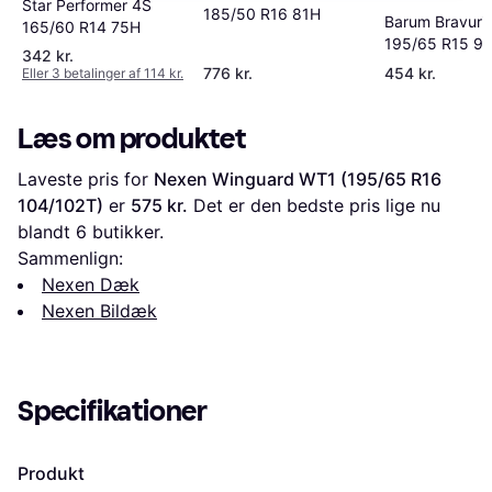
Star Performer 4S
185/50 R16 81H
Barum Bravuris
165/60 R14 75H
195/65 R15 9
342 kr.
776 kr.
454 kr.
Eller 3 betalinger af 114 kr.
Læs om produktet
Laveste pris for 
Nexen Winguard WT1 (195/65 R16 
104/102T)
 er 
575 kr.
 Det er den bedste pris lige nu 
blandt 
6
 butikker.
Sammenlign:
Nexen Dæk
Nexen Bildæk
Specifikationer
Produkt