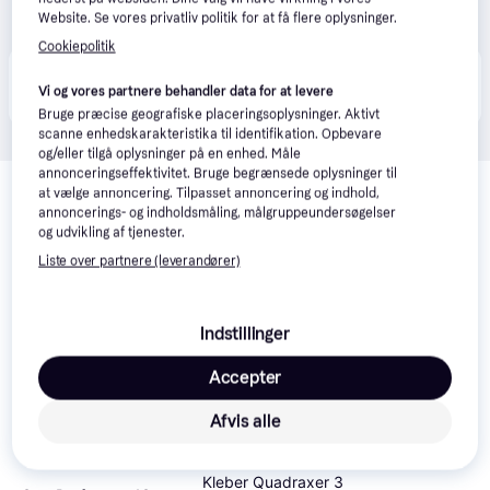
Website. Se vores privatliv politik for at få flere oplysninger.
Cookiepolitik
Produktet fås også hos 
1
butik
, som ikke er betalende 
Vis alle
Vi og vores partnere behandler data for at levere
kunde i denne kategori.
Bruge præcise geografiske placeringsoplysninger. Aktivt
scanne enhedskarakteristika til identifikation. Opbevare
og/eller tilgå oplysninger på en enhed. Måle
Relaterede produkter
annonceringseffektivitet. Bruge begrænsede oplysninger til
at vælge annoncering. Tilpasset annoncering og indhold,
Se vores forslag til andre produkter, der matcher dine 
annoncerings- og indholdsmåling, målgruppeundersøgelser
og udvikling af tjenester.
interesser.
Vis alle
Liste over partnere (leverandører)
Indstillinger
Accepter
Afvis alle
Kleber Quadraxer 3