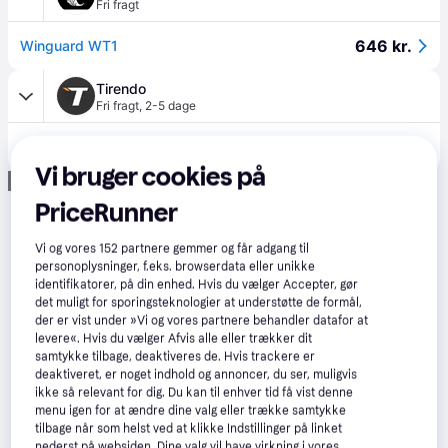
Fri fragt
646 kr.
Winguard WT1
Tirendo
Fri fragt
,
2-5 dage
665 kr.
Nexen Winguard WT1 ( 165/70 R14C 89/87R 6PR )
Vi bruger cookies på
Annonce
PriceRunner
Vi og vores
152
partnere gemmer og får adgang til
personoplysninger, f.eks. browserdata eller unikke
identifikatorer, på din enhed. Hvis du vælger Accepter, gør
det muligt for sporingsteknologier at understøtte de formål,
der er vist under »Vi og vores partnere behandler datafor at
levere«. Hvis du vælger Afvis alle eller trækker dit
samtykke tilbage, deaktiveres de. Hvis trackere er
deaktiveret, er noget indhold og annoncer, du ser, muligvis
ikke så relevant for dig. Du kan til enhver tid få vist denne
menu igen for at ændre dine valg eller trække samtykke
tilbage når som helst ved at klikke Indstillinger på linket
nederst på websiden. Dine valg vil have virkning i vores