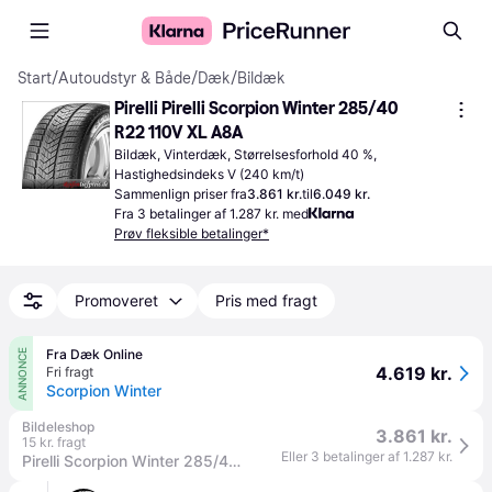
Start
/
Autoudstyr & Både
/
Dæk
/
Bildæk
Pirelli Pirelli Scorpion Winter 285/40 
R22 110V XL A8A
Bildæk, Vinterdæk, Størrelsesforhold 40 %, 
Hastighedsindeks V (240 km/t)
Sammenlign priser fra
3.861 kr.
til
6.049 kr.
Fra 3 betalinger af 1.287 kr. med
Prøv fleksible betalinger*
Promoveret
Pris med fragt
Fra Dæk Online
ANNONCE
4.619 kr.
Fri fragt
Scorpion Winter
Bildeleshop
3.861 kr.
15 kr. fragt
Eller 3 betalinger af 1.287 kr.
Pirelli Scorpion Winter 285/40 R22 110V personbil Dæk 3267200