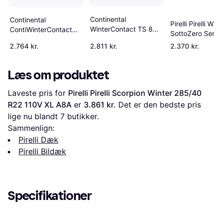
Continental
Continental
Pirelli Pirelli W
WinterContact TS 860
ContiWinterContact
SottoZero Serie
S (315/30 R22 107V)
TS 850 P 285/40 R22
285/40 R19 10
2.764 kr.
2.811 kr.
2.370 kr.
110V XL FR
Læs om produktet
Laveste pris for 
Pirelli Pirelli Scorpion Winter 285/40 
R22 110V XL A8A
 er 
3.861 kr.
 Det er den bedste pris 
lige nu blandt 
7
 butikker.
Sammenlign:
Pirelli Dæk
Pirelli Bildæk
Specifikationer