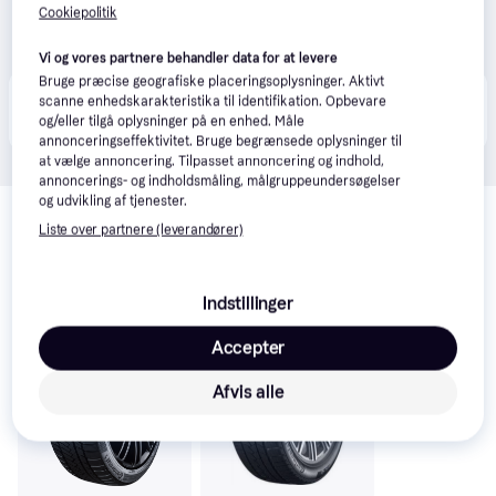
Cookiepolitik
Vi og vores partnere behandler data for at levere
Bruge præcise geografiske placeringsoplysninger. Aktivt
Produktet fås også hos 
2
butikker
, som ikke er 
scanne enhedskarakteristika til identifikation. Opbevare
Vis alle
betalende kunde i denne kategori.
og/eller tilgå oplysninger på en enhed. Måle
annonceringseffektivitet. Bruge begrænsede oplysninger til
at vælge annoncering. Tilpasset annoncering og indhold,
annoncerings- og indholdsmåling, målgruppeundersøgelser
Relaterede produkter
og udvikling af tjenester.
Liste over partnere (leverandører)
Se vores forslag til andre produkter, der matcher dine 
interesser.
Vis alle
Indstillinger
Accepter
Afvis alle