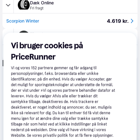
Dæk Online
Fri fragt
4.619 kr.
Scorpion Winter
Tirendo
Fri fragt
,
2-5 dage
Vi bruger cookies på
4.693 kr.
Pirelli Scorpion Winter ( 285/40 R22 110V XL A8A, med fælgbeskyttelse (MFS) )
PriceRunner
Annonce
Vi og vores
152
partnere gemmer og får adgang til
personoplysninger, f.eks. browserdata eller unikke
identifikatorer, på din enhed. Hvis du vælger Accepter, gør
det muligt for sporingsteknologier at understøtte de formål,
der er vist under »Vi og vores partnere behandler datafor at
levere«. Hvis du vælger Afvis alle eller trækker dit
samtykke tilbage, deaktiveres de. Hvis trackere er
deaktiveret, er noget indhold og annoncer, du ser, muligvis
ikke så relevant for dig. Du kan til enhver tid få vist denne
menu igen for at ændre dine valg eller trække samtykke
tilbage når som helst ved at klikke Indstillinger på linket
nederst på websiden. Dine valg vil have virkning i vores
Website. Se vores privatliv politik for at få flere oplysninger.