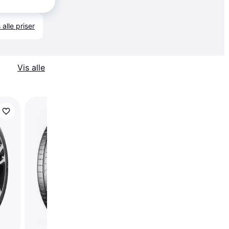
23 kr.
 alle priser
Vis alle
Michelin CrossClimat
235 55 R18 100V Tire