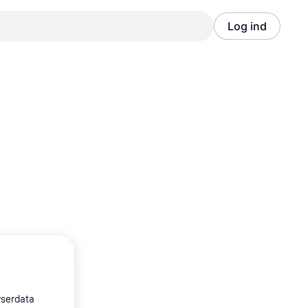
Log ind
Annonce
Annonce
wserdata