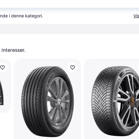
1.5
, RPB )
Fri fragt
,
2-5 dage
nde i denne kategori.
Vis
 interesser.