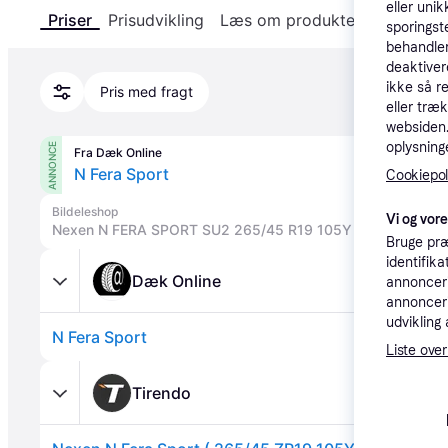
eller unik
Priser
Prisudvikling
Læs om produktet
Specifika
sporingst
behandler
deaktiver
ikke så r
Pris med fragt
eller træ
websiden. 
oplysninge
ANNONCE
Fra Dæk Online
N Fera Sport
Cookiepoli
Bildeleshop
Vi og vor
Bruge præ
identifik
Dæk Online
annonceri
annonceri
udvikling 
N Fera Sport
Liste over
Tirendo