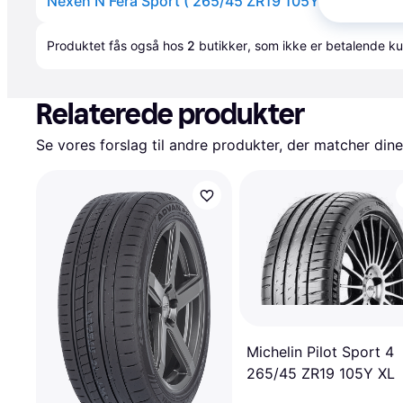
Nexen N Fera Sport ( 265/45 ZR19 105Y XL 4PR ND0
Annonce
Produktet fås også hos 
2
butikker
, som ikke er betalende ku
Relaterede produkter
Se vores forslag til andre produkter, der matcher dine
Michelin Pilot Sport 4
265/45 ZR19 105Y XL