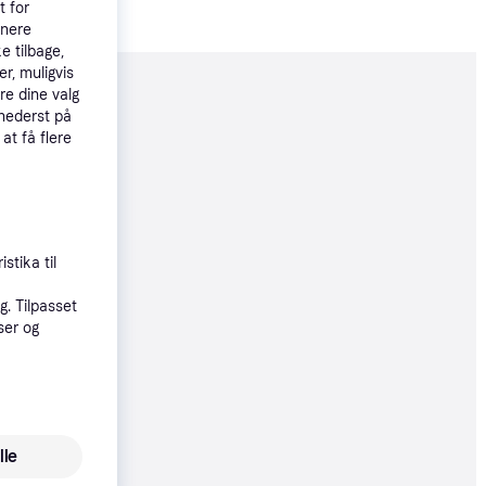
t for
tnere
e tilbage,
r, muligvis
re dine valg
moveret
 nederst på
 at få flere
98 kr.
82 kr.
27 kr./md.
stika til
. Tilpasset
ser og
98 kr.
lle