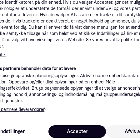
ke identifikatorer, på din enhed. Hvis du vælger Accepter, gør det mulig
tioner
eknologier at understøtte de formål, der er vist under »Vi og vores par
 datafor at levere«. Hvis du vælger Afvis alle eller trækker dit samtykk
es de. Hvis trackere er deaktiveret, er noget indhold og annoncer, du se
elevant for dig. Du kan til enhver tid få vist denne menu igen for at ænd
Pro
kke samtykke tilbage når som helst ved at klikke Indstillinger på linket
Dine valg vil have virkning i vores Website. Se vores privatliv politik for
r.
1.3
Fri fragt
tik
1.2
es partnere behandler data for at levere
15 kr. fragt
Nexen N FERA SPORT SU2 265/45 R19 105Y personbil Dæk 16391NXK
Eller 4
cise geografiske placeringsoplysninger. Aktivt scanne enhedskarakteri
ation. Opbevare og/eller tilgå oplysninger på en enhed. Måle
ngseffektivitet. Bruge begrænsede oplysninger til at vælge annoncering
ng og indhold, annoncerings- og indholdsmåling, målgruppeundersøgel
af tjenester.
1.3
Fri fragt
 partnere (leverandører)
Indstillinger
Accepter
Afvis a