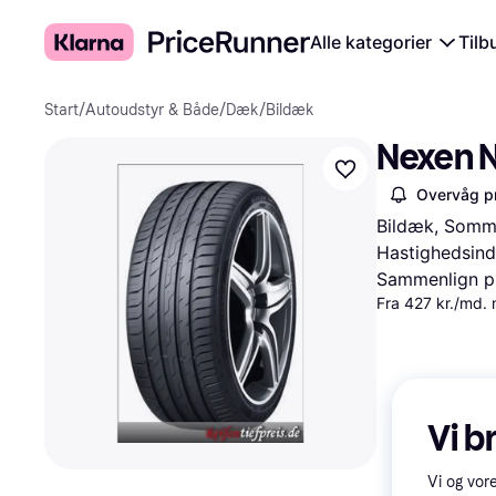
Alle kategorier
Tilb
Start
/
Autoudstyr & Både
/
Dæk
/
Bildæk
Nexen N
Overvåg pr
Bildæk, Somme
Hastighedsind
Sammenlign pr
Fra 427 kr./md.
Vi b
Vi og vor