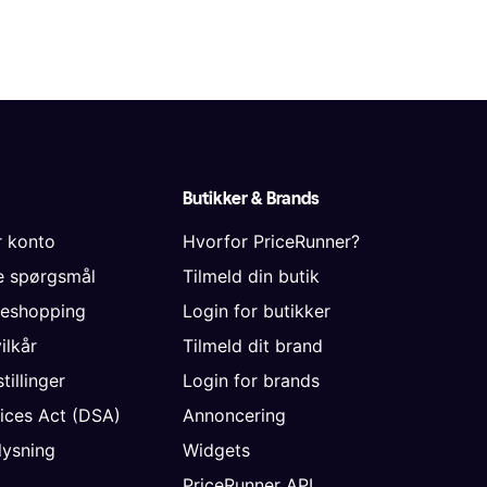
Butikker & Brands
r konto
Hvorfor PriceRunner?
de spørgsmål
Tilmeld din butik
neshopping
Login for butikker
vilkår
Tilmeld dit brand
tillinger
Login for brands
vices Act (DSA)
Annoncering
ysning
Widgets
PriceRunner API