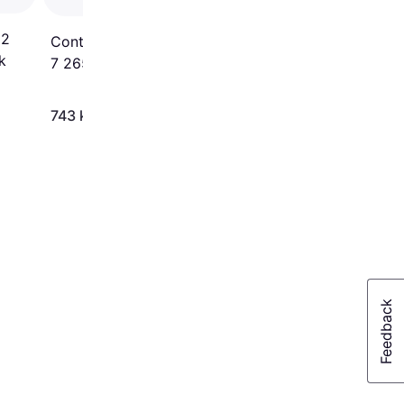
 2
Continental SportContact
k
7 265/45 ZR19 105Y XL
EVc
743 kr.
1.126 kr.