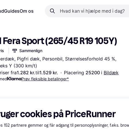
ud
Guides
Om os
 Fera Sport (265/45 R19 105Y)
is
Sammenlign
rdæk, Pigfri dæk, Personbil, Størrelsesforhold 45 %, 
eks Y (300 km/t)
iser fra
1.282 kr.
til
1.529 kr.
·
Placering 
25200 
i 
Bildæk
 med
Prøv fleksible betalinger*
ruger cookies på PriceRunner
es
152
partnere gemmer og får adgang til personoplysninger, f.eks. bro