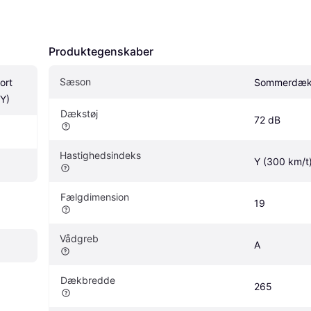
Produktegenskaber
Sæson
rt 
Sommerdæ
Y)
Dækstøj
72 dB
Hastighedsindeks
Y (300 km/t
Fælgdimension
19
Vådgreb
A
Dækbredde
265