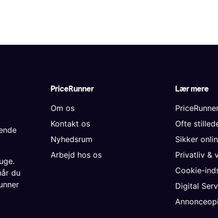
PriceRunner
Lær mere
Om os
PriceRunne
Kontakt os
Ofte stille
gende
Nyhedsrum
Sikker onli
Arbejd hos os
Privatliv & 
uge.
Cookie-inds
når du
unner
Digital Ser
Annonceopl