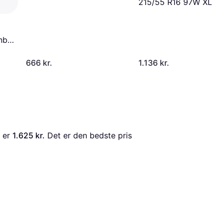
215/55 R16 97W XL
bil
D:
666 kr.
1.136 kr.
,
,
 er 
1.625 kr.
 Det er den bedste pris 