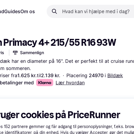
ud
Guides
Om os
n Primacy 4+ 215/55 R16 93W
is
Sammenlign
k har en diameter på 16". Det er perfekt til at cruise run
 om sommeren.
iser fra
1.625 kr.
til
2.139 kr.
·
Placering 
24970 
i 
Bildæk
 betalinger med
Lær hvordan
ruger cookies på PriceRunner
es
152
partnere gemmer og får adgang til personoplysninger, f.eks. bro
ke identifikatorer, på din enhed. Hvis du vælger Accepter, gør det mulig