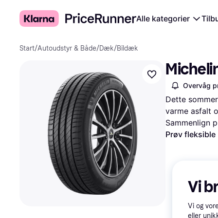
Alle kategorier
Tilb
Start
/
Autoudstyr & Både
/
Dæk
/
Bildæk
Micheli
Overvåg pr
Dette sommerdæ
varme asfalt
Sammenlign pr
Prøv fleksible
Vi b
Vi og vor
eller unik