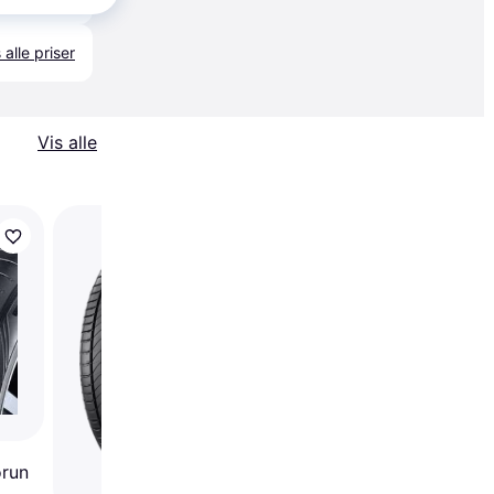
 alle priser
Vis alle
Yokohama BluEarth-
AE51 215/55 R16 97W
orun