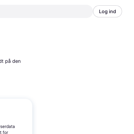
Log ind
Annonce
Annonce
dt på den 
wserdata
t for