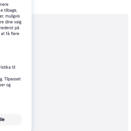
tnere
e tilbage,
r, muligvis
re dine valg
moveret
 nederst på
 at få flere
40 kr.
25 kr.
stika til
. Tilpasset
ser og
0 kr.
lle
0 kr.