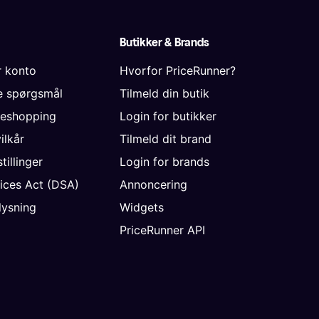
Butikker & Brands
r konto
Hvorfor PriceRunner?
de spørgsmål
Tilmeld din butik
neshopping
Login for butikker
vilkår
Tilmeld dit brand
tillinger
Login for brands
vices Act (DSA)
Annoncering
ysning
Widgets
PriceRunner API