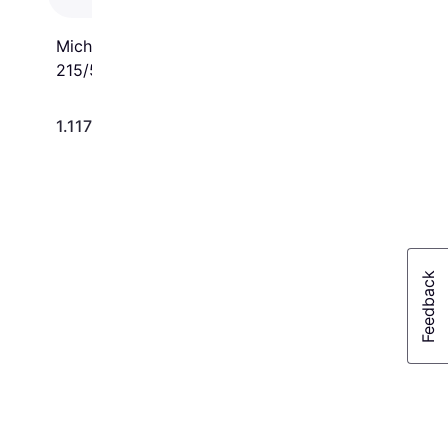
Michelin Primacy 4+
215/55 R16 97W
1.117 kr.
783 kr.