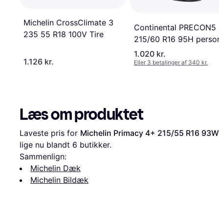
Michelin CrossClimate 3
Continental PRECON5
235 55 R18 100V Tire
215/60 R16 95H person
Sommerdæk Dæk FOR
1.020 kr.
1.126 kr.
MONDEO 4 Turnier, S-
Eller 3 betalinger af 340 kr.
MAX, Mondeo 5 Kombi
OPEL: INSIGNIA kombi
Astra J Sports Tourer
Læs om produktet
Laveste pris for 
Michelin Primacy 4+ 215/55 R16 93W
lige nu blandt 
6
 butikker.
Sammenlign:
Michelin Dæk
Michelin Bildæk