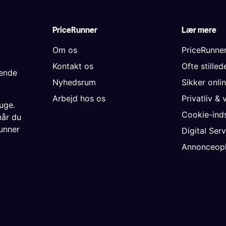
PriceRunner
Lær mere
Om os
PriceRunne
Kontakt os
Ofte stille
gende
Nyhedsrum
Sikker onli
Arbejd hos os
Privatliv & 
uge.
Cookie-inds
når du
unner
Digital Ser
Annonceopl