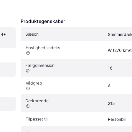
Produktegenskaber
Sæson
 4+ 
Sommerdæ
Hastighedsindeks
W (270 km/t
Fælgdimension
16
Vådgreb
A
Dækbredde
215
Tilpasset til
Personbil