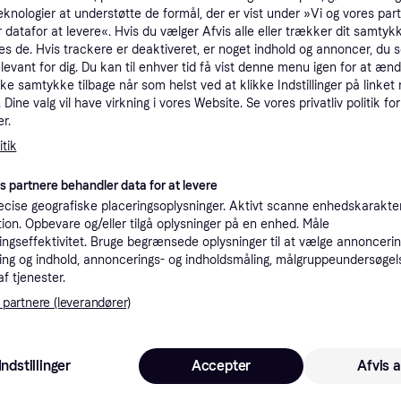
eknologier at understøtte de formål, der er vist under »Vi og vores par
tioner
 datafor at levere«. Hvis du vælger Afvis alle eller trækker dit samtykk
es de. Hvis trackere er deaktiveret, er noget indhold og annoncer, du se
elevant for dig. Du kan til enhver tid få vist denne menu igen for at ænd
Pro
kke samtykke tilbage når som helst ved at klikke Indstillinger på linket
Dine valg vil have virkning i vores Website. Se vores privatliv politik for
r.
2.0
tik
Fri fragt
es partnere behandler data for at levere
1.6
cise geografiske placeringsoplysninger. Aktivt scanne enhedskarakteri
ation. Opbevare og/eller tilgå oplysninger på en enhed. Måle
ngseffektivitet. Bruge begrænsede oplysninger til at vælge annoncering
ng og indhold, annoncerings- og indholdsmåling, målgruppeundersøgel
af tjenester.
2.04
Michelin Primacy 4+ ( 215/55 R16 93W EV Suitable, med fælgbeskyttelses liste (FSL) )
Fri fragt
,
2-5 dage
 partnere (leverandører)
Indstillinger
Accepter
Afvis a
2.04
Fri fragt