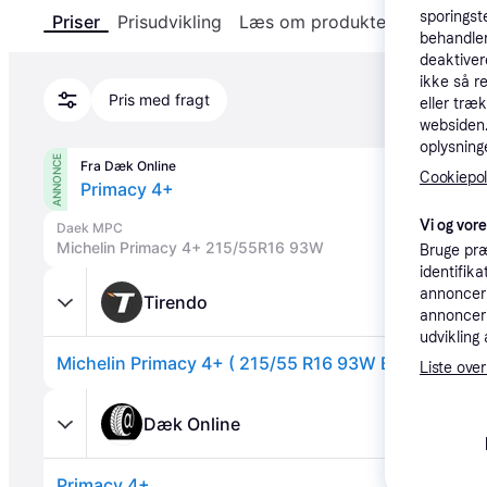
sporingst
Priser
Prisudvikling
Læs om produktet
Specifika
behandler
deaktiver
ikke så r
Pris med fragt
eller træ
websiden. 
oplysninge
ANNONCE
Fra Dæk Online
Cookiepoli
Primacy 4+
Vi og vor
Daek MPC
Michelin Primacy 4+ 215/55R16 93W
Bruge præ
identifik
annonceri
Tirendo
annonceri
udvikling 
Liste over
Dæk Online
Primacy 4+