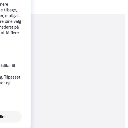
tnere
e tilbage,
r, muligvis
re dine valg
moveret
 nederst på
 at få flere
66 kr.
46 kr.
stika til
. Tilpasset
ser og
66 kr.
lle
66 kr.