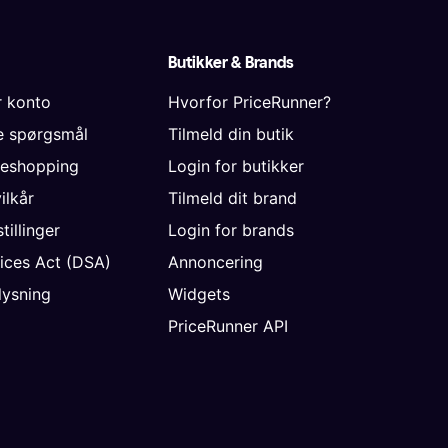
Butikker & Brands
r konto
Hvorfor PriceRunner?
de spørgsmål
Tilmeld din butik
neshopping
Login for butikker
vilkår
Tilmeld dit brand
tillinger
Login for brands
vices Act (DSA)
Annoncering
ysning
Widgets
PriceRunner API