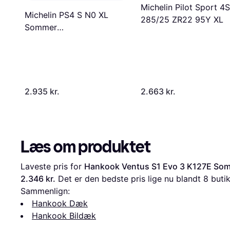
Michelin Pilot Sport 4S
Michelin PS4 S N0 XL
285/25 ZR22 95Y XL
Sommer
MI2853522YPS4SN0XL
2.935 kr.
2.663 kr.
Læs om produktet
Laveste pris for 
Hankook Ventus S1 Evo 3 K127E So
2.346 kr.
 Det er den bedste pris lige nu blandt 
8
 butik
Sammenlign:
Hankook Dæk
Hankook Bildæk