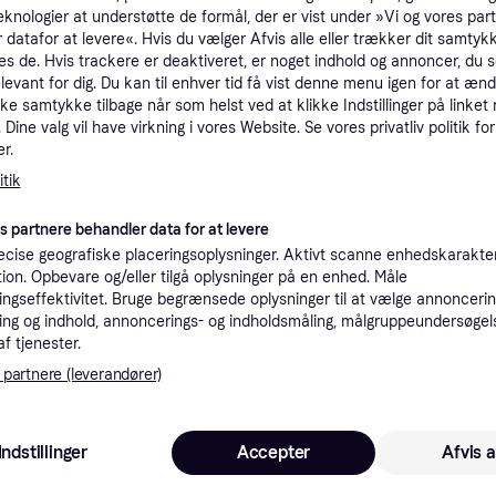
eknologier at understøtte de formål, der er vist under »Vi og vores par
tioner
 datafor at levere«. Hvis du vælger Afvis alle eller trækker dit samtykk
es de. Hvis trackere er deaktiveret, er noget indhold og annoncer, du se
elevant for dig. Du kan til enhver tid få vist denne menu igen for at ænd
Pro
kke samtykke tilbage når som helst ved at klikke Indstillinger på linket
Dine valg vil have virkning i vores Website. Se vores privatliv politik for
r.
2.7
tik
Fri fragt
es partnere behandler data for at levere
2.3
cise geografiske placeringsoplysninger. Aktivt scanne enhedskarakteri
ation. Opbevare og/eller tilgå oplysninger på en enhed. Måle
ngseffektivitet. Bruge begrænsede oplysninger til at vælge annoncering
ng og indhold, annoncerings- og indholdsmåling, målgruppeundersøgel
af tjenester.
2.7
Hankook Ventus S1 Evo 3 EV K127E ( 285/35 R22 106Y XL 4PR AO, EV, SoundAbsorber, med fælgbeskyttelse (MFS) SBL )
Fri fragt
,
2-5 dage
 partnere (leverandører)
Indstillinger
Accepter
Afvis a
2.7
Fri fragt