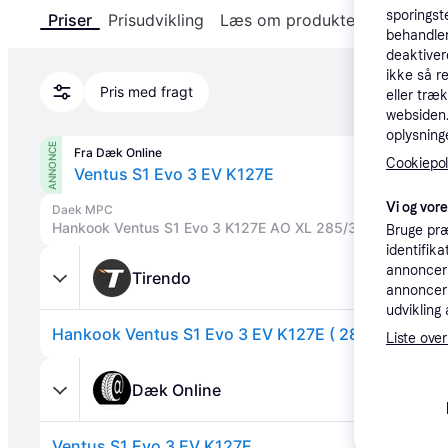
sporingst
Priser
Prisudvikling
Læs om produktet
Specifika
behandler
deaktiver
ikke så r
Pris med fragt
eller træ
websiden. 
oplysninge
ANNONCE
Fra Dæk Online
Cookiepoli
Ventus S1 Evo 3 EV K127E
Vi og vor
Daek MPC
Hankook Ventus S1 Evo 3 K127E AO XL 285/35R22 106Y
Bruge præ
identifik
annonceri
Tirendo
annonceri
udvikling 
Liste over
Dæk Online
Ventus S1 Evo 3 EV K127E