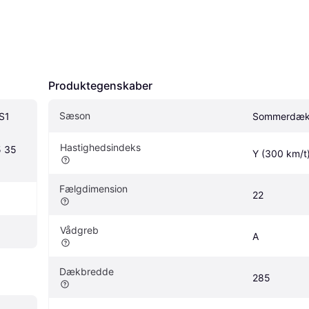
Produktegenskaber
Sæson
1 
Sommerdæ
Hastighedsindeks
35 
Y (300 km/t
Fælgdimension
22
Vådgreb
A
Dækbredde
285