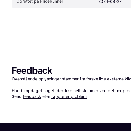
Oprettet på PriceRunner
2024-09-27
Feedback
Ovenstående oplysninger stammer fra forskellige eksterne kilde
Har du opdaget noget, der ikke helt stemmer ved det her produkt
Send 
feedback
 eller 
rapporter problem
.