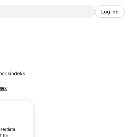
Log ind
Annonce
Annonce
hedsindeks 
dæk
wserdata
t for