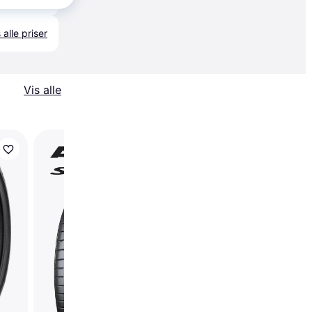
 alle priser
Vis alle
Pirelli P Zero PZ4 Spo
Car 285 35 R21 105Y