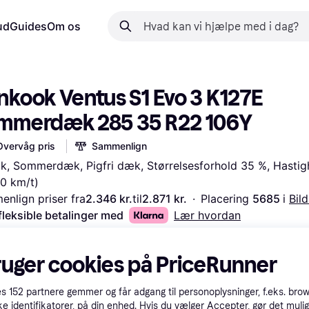
ud
Guides
Om os
nkook Ventus S1 Evo 3 K127E 
mmerdæk 285 35 R22 106Y
Overvåg pris
Sammenlign
k, Sommerdæk, Pigfri dæk, Størrelsesforhold 35 %, Hastig
0 km/t)
nlign priser fra
2.346 kr.
til
2.871 kr.
·
Placering 
5685 
i 
Bil
fleksible betalinger med
Lær hvordan
ruger cookies på PriceRunner
es
152
partnere gemmer og får adgang til personoplysninger, f.eks. bro
ke identifikatorer, på din enhed. Hvis du vælger Accepter, gør det mulig