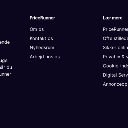
PriceRunner
Lær mere
Om os
PriceRunne
Kontakt os
Ofte stille
gende
Nyhedsrum
Sikker onli
Arbejd hos os
Privatliv & 
uge.
Cookie-inds
når du
unner
Digital Ser
Annonceopl