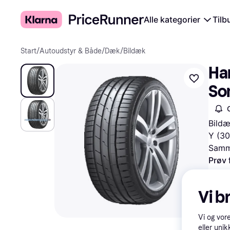
Alle kategorier
Tilb
Start
/
Autoudstyr & Både
/
Dæk
/
Bildæk
Ha
So
Bildæ
Y (30
Samme
Prøv 
Vi b
Vi og vor
eller unik