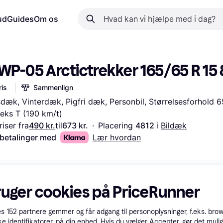
ud
Guides
Om os
WP-05 Arctictrekker 165/65 R 15 
is
Sammenlign
dæk, Vinterdæk, Pigfri dæk, Personbil, Størrelsesforhold 65
eks T (190 km/t)
iser fra
490 kr.
til
673 kr.
·
Placering 
4812 
i 
Bildæk
 betalinger med
Lær hvordan
ruger cookies på PriceRunner
es
152
partnere gemmer og får adgang til personoplysninger, f.eks. bro
ke identifikatorer, på din enhed. Hvis du vælger Accepter, gør det mulig