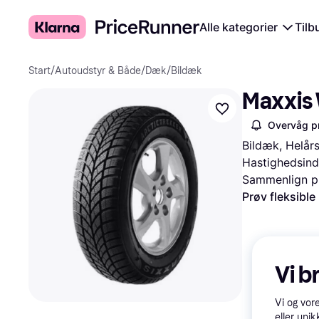
Alle kategorier
Tilb
Start
/
Autoudstyr & Både
/
Dæk
/
Bildæk
Maxxis 
Overvåg pr
Bildæk, Helårs
Hastighedsind
Sammenlign pr
Prøv fleksible
Vi b
Vi og vor
eller unik