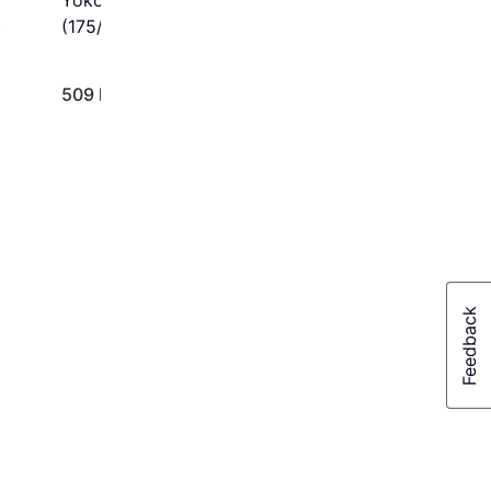
(175/65 R15 84T)
)
509 kr.
776 kr.