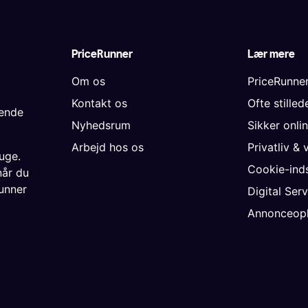
PriceRunner
Lær mere
Om os
PriceRunne
Kontakt os
Ofte stille
gende
Nyhedsrum
Sikker onli
Arbejd hos os
Privatliv & 
uge.
Cookie-inds
når du
unner
Digital Ser
Annonceopl