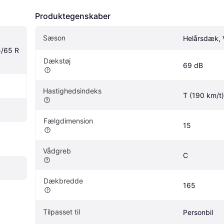
Produktegenskaber
Sæson
Helårsdæk, 
/65 R 
Dækstøj
69 dB
Hastighedsindeks
T (190 km/t)
Fælgdimension
15
Vådgreb
C
Dækbredde
165
Tilpasset til
Personbil