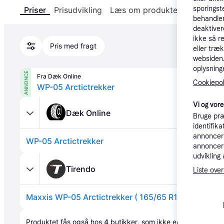
sporingst
Priser
Prisudvikling
Læs om produktet
Specifika
behandler
deaktiver
ikke så r
Pris med fragt
eller træ
websiden. 
oplysninge
ANNONCE
Fra Dæk Online
Cookiepoli
WP-05 Arctictrekker
Vi og vor
Dæk Online
Bruge præ
identifik
annonceri
WP-05 Arctictrekker
annonceri
udvikling 
Tirendo
Liste over
Maxxis WP-05 Arctictrekker ( 165/65 R15 81T )
Annonce
Produktet fås også hos 
4
butikker
, som ikke er betalende ku