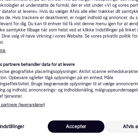
eknologier at understøtte de formål, der er vist under »Vi og vores par
tioner
 datafor at levere«. Hvis du vælger Afvis alle eller trækker dit samtykk
es de. Hvis trackere er deaktiveret, er noget indhold og annoncer, du se
elevant for dig. Du kan til enhver tid få vist denne menu igen for at ænd
Pro
kke samtykke tilbage når som helst ved at klikke Indstillinger på linket
Dine valg vil have virkning i vores Website. Se vores privatliv politik for
r.
4
Fri fragt
tik
es partnere behandler data for at levere
cise geografiske placeringsoplysninger. Aktivt scanne enhedskarakteri
ation. Opbevare og/eller tilgå oplysninger på en enhed. Måle
ngseffektivitet. Bruge begrænsede oplysninger til at vælge annoncering
49
·
Laveste pris
Fri fragt
ng og indhold, annoncerings- og indholdsmåling, målgruppeundersøgel
af tjenester.
 partnere (leverandører)
49
·
Laveste pris
Fri fragt
,
2-5 dage
Indstillinger
Accepter
Afvis a
nde i denne kategori.
Vis