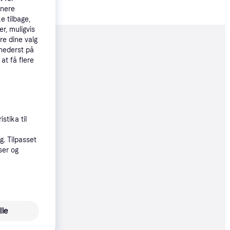
tnere
e tilbage,
r, muligvis
re dine valg
moveret
 nederst på
 at få flere
90 kr.
stika til
. Tilpasset
0 kr.
ser og
0 kr.
lle
 alle priser