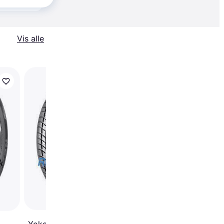
Vis alle
Kleber Quadraxer 3
185/50 R16 81H
Yokohama W.drive (V903)