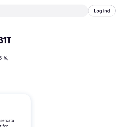
Log ind
Annonce
Annonce
81T
 %, 
wserdata
t for