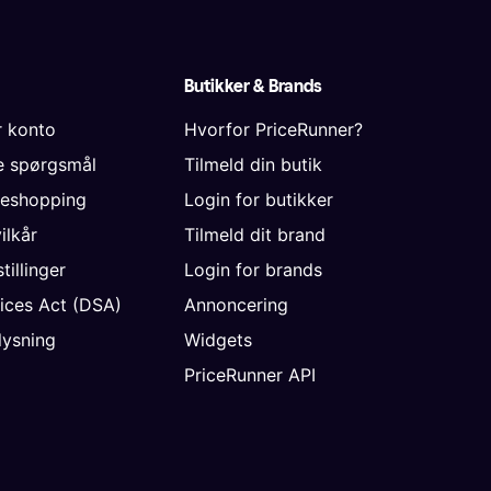
Butikker & Brands
r konto
Hvorfor PriceRunner?
de spørgsmål
Tilmeld din butik
neshopping
Login for butikker
vilkår
Tilmeld dit brand
tillinger
Login for brands
vices Act (DSA)
Annoncering
ysning
Widgets
PriceRunner API