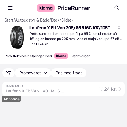
Start
/
Autoudstyr & Både
/
Dæk
/
Bildæk
Laufenn X Fit Van 205/65 R16C 107/105T
Dette sommerdæk har en profil på 65 %, en diameter på 
16" og en bredde på 205 mm. Med et støjniveau på 67 dB 
får du et dæk med et medium støjniveau.
Pris
1.124 kr.
Prøv fleksible betalinger med
Lær hvordan
Promoveret
Pris med fragt
Daek MPC
1.124 kr.
Laufenn X Fit VAN LV01 M+S 205/65R16C 107/105T
Annonce