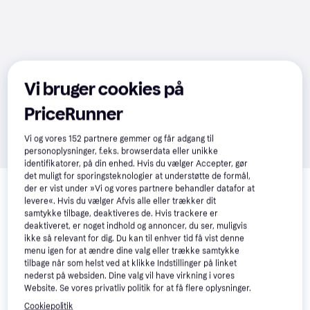
Vi bruger cookies på
PriceRunner
Vi og vores
152
partnere gemmer og får adgang til
personoplysninger, f.eks. browserdata eller unikke
identifikatorer, på din enhed. Hvis du vælger Accepter, gør
Relaterede produkter
det muligt for sporingsteknologier at understøtte de formål,
der er vist under »Vi og vores partnere behandler datafor at
Se vores forslag til andre produkter, der matcher dine 
levere«. Hvis du vælger Afvis alle eller trækker dit
samtykke tilbage, deaktiveres de. Hvis trackere er
interesser.
Vis alle
deaktiveret, er noget indhold og annoncer, du ser, muligvis
ikke så relevant for dig. Du kan til enhver tid få vist denne
menu igen for at ændre dine valg eller trække samtykke
tilbage når som helst ved at klikke Indstillinger på linket
nederst på websiden. Dine valg vil have virkning i vores
Website. Se vores privatliv politik for at få flere oplysninger.
Cookiepolitik