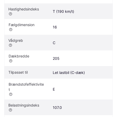
Hastighedsindeks
T (190 km/t)
Fælgdimension
16
Vådgreb
C
Dækbredde
205
Tilpasset til
Let lastbil (C-dæk)
Brændstofeffektivite
E
t
Belastningsindeks
107.0