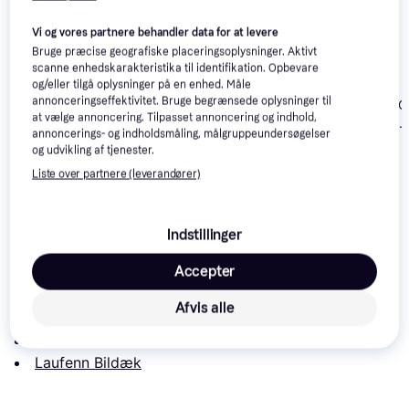
Vi og vores partnere behandler data for at levere
Bruge præcise geografiske placeringsoplysninger. Aktivt
scanne enhedskarakteristika til identifikation. Opbevare
og/eller tilgå oplysninger på en enhed. Måle
annonceringseffektivitet. Bruge begrænsede oplysninger til
Toyo Celsius Cargo
Toyo Celsius C
at vælge annoncering. Tilpasset annoncering og indhold,
Kumho PorTran KC53
205/65 R16C
225/65 R16C
annoncerings- og indholdsmåling, målgruppeundersøgelser
205/65 R16C
107/105T
112/110T
og udvikling af tjenester.
107/105T 8PR
742 kr.
866 kr.
980 kr.
Liste over partnere (leverandører)
Læs om produktet
Indstillinger
Laveste pris for 
Laufenn X Fit Van 205/65 R16C 
Accepter
107/105T
 er 
1.124 kr.
. Det er den bedste pris lige nu 
hos 1 butik.
Afvis alle
Sammenlign:
Laufenn Dæk
Laufenn Bildæk