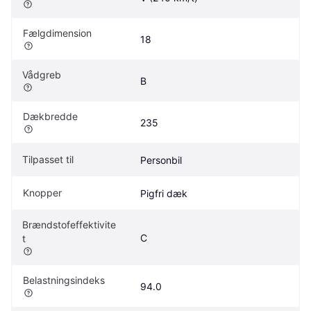
Fælgdimension
18
Vådgreb
B
Dækbredde
235
Tilpasset til
Personbil
Knopper
Pigfri dæk
Brændstofeffektivite
C
t
Belastningsindeks
94.0