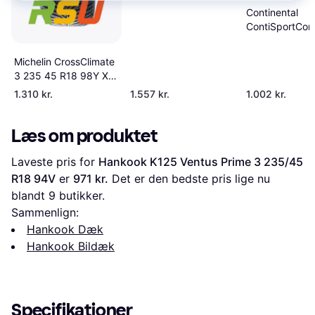
R20 104V XL
Continental
ContiSportCon
SSR 225/40 R
*, runflat
Michelin CrossClimate
3 235 45 R18 98Y XL
TL Tire
1.310 kr.
1.557 kr.
1.002 kr.
Læs om produktet
Laveste pris for 
Hankook K125 Ventus Prime 3 235/45 
R18 94V
 er 
971 kr.
 Det er den bedste pris lige nu 
blandt 
9
 butikker.
Sammenlign:
Hankook Dæk
Hankook Bildæk
Specifikationer