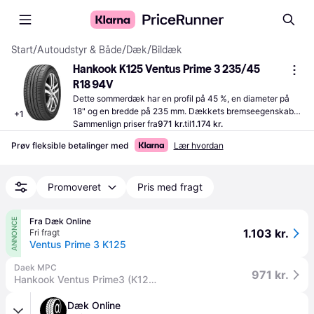
Start
/
Autoudstyr & Både
/
Dæk
/
Bildæk
Hankook K125 Ventus Prime 3 235/45 
R18 94V
Dette sommerdæk har en profil på 45 %, en diameter på 
18" og en bredde på 235 mm. Dækkets bremseegenskaber 
+
1
er angivet til B, hvor A er det bedste.
Sammenlign priser fra
971 kr.
til
1.174 kr.
Prøv fleksible betalinger med
Lær hvordan
Promoveret
Pris med fragt
Fra Dæk Online
ANNONCE
1.103 kr.
Fri fragt
Ventus Prime 3 K125
Daek MPC
971 kr.
Hankook Ventus Prime3 (K125) SBL 235/45R18 94V
Dæk Online