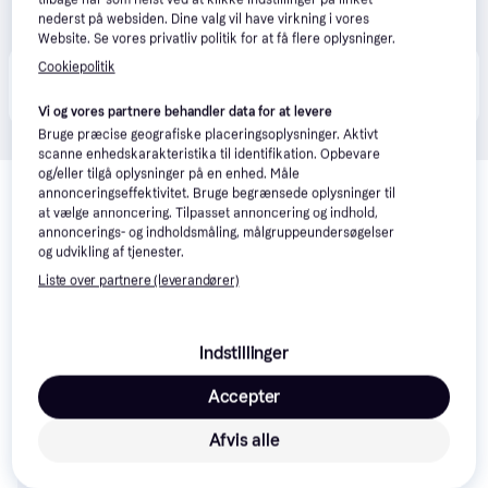
nederst på websiden. Dine valg vil have virkning i vores
Website. Se vores privatliv politik for at få flere oplysninger.
Cookiepolitik
Produktet fås også hos 
4
butikker
, som ikke er 
Vis alle
betalende kunde i denne kategori.
Vi og vores partnere behandler data for at levere
Bruge præcise geografiske placeringsoplysninger. Aktivt
scanne enhedskarakteristika til identifikation. Opbevare
Relaterede produkter
og/eller tilgå oplysninger på en enhed. Måle
annonceringseffektivitet. Bruge begrænsede oplysninger til
Se vores forslag til andre produkter, der matcher dine 
at vælge annoncering. Tilpasset annoncering og indhold,
interesser.
Vis alle
annoncerings- og indholdsmåling, målgruppeundersøgelser
og udvikling af tjenester.
Liste over partnere (leverandører)
Trender
Trender
Indstillinger
Accepter
Afvis alle
Continental AllSeason
2 Helårsdæk 235 50