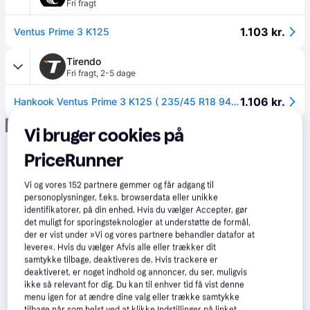
Fri fragt
1.103 kr.
Ventus Prime 3 K125
Tirendo
Fri fragt
,
2-5 dage
1.106 kr.
Hankook Ventus Prime 3 K125 ( 235/45 R18 94V 4PR med fælgbeskyttelse (MFS) SBL )
Annonce
Vi bruger cookies på
PriceRunner
Vi og vores
152
partnere gemmer og får adgang til
personoplysninger, f.eks. browserdata eller unikke
identifikatorer, på din enhed. Hvis du vælger Accepter, gør
det muligt for sporingsteknologier at understøtte de formål,
der er vist under »Vi og vores partnere behandler datafor at
levere«. Hvis du vælger Afvis alle eller trækker dit
samtykke tilbage, deaktiveres de. Hvis trackere er
deaktiveret, er noget indhold og annoncer, du ser, muligvis
ikke så relevant for dig. Du kan til enhver tid få vist denne
menu igen for at ændre dine valg eller trække samtykke
tilbage når som helst ved at klikke Indstillinger på linket