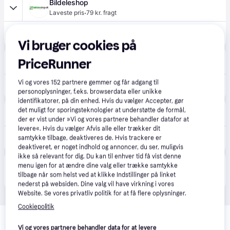
Bildeleshop
·
Laveste pris
79 kr. fragt
588 kr.
ATE 13.0460-7339.2 Bremseklodser foraksel, Ekskl. slidadvarselskontakt
Eller 3 betalinger af 196 kr.
Vi bruger cookies på
bildeleekspert.dk
PriceRunner
79 kr. fragt
Vi og vores
152
partnere gemmer og får adgang til
598 kr.
ATE 13.0460-7339.2 Bremseklodser foraksel
personoplysninger, f.eks. browserdata eller unikke
identifikatorer, på din enhed. Hvis du vælger Accepter, gør
det muligt for sporingsteknologier at understøtte de formål,
Autodoc.dk
der er vist under »Vi og vores partnere behandler datafor at
levere«. Hvis du vælger Afvis alle eller trækker dit
589 kr.
samtykke tilbage, deaktiveres de. Hvis trackere er
ATE Bremseklodser OPEL,TOYOTA,PEUGEOT 13.0460-7339.2 1636925480,1678168480,93487177 95525370,1623162380,SU001A8883,SU001B3587
Eller 3 betalinger af 196 kr.
deaktiveret, er noget indhold og annoncer, du ser, muligvis
ikke så relevant for dig. Du kan til enhver tid få vist denne
Produktet fås også hos 
2
butikker
, som ikke er 
menu igen for at ændre dine valg eller trække samtykke
Vis alle
betalende kunde i denne kategori.
tilbage når som helst ved at klikke Indstillinger på linket
nederst på websiden. Dine valg vil have virkning i vores
Website. Se vores privatliv politik for at få flere oplysninger.
Cookiepolitik
Relaterede produkter
Vi og vores partnere behandler data for at levere
Se vores forslag til andre produkter, der matcher dine 