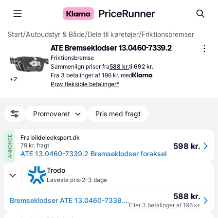
Start
/
Autoudstyr & Både
/
Dele til køretøjer
/
Friktionsbremser
ATE Bremseklodser 13.0460-7339.2
Friktionsbremse
Sammenlign priser fra
588 kr.
til
692 kr.
Fra 3 betalinger af 196 kr. med
+
2
Prøv fleksible betalinger*
Promoveret
Pris med fragt
Fra bildeleekspert.dk
ANNONCE
598 kr.
79 kr. fragt
ATE 13.0460-7339.2 Bremseklodser foraksel
Trodo
·
Laveste pris
2-3 dage
588 kr.
Bremseklodser ATE 13.0460-7339.2.
Eller 3 betalinger af 196 kr.