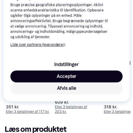
Bruge præcise geografiske placeringsoplysninger. Aktivt
interesser.
Vis alle
scanne enhedskarakteristika til identifikation. Opbevare
og/eller tilgå oplysninger på en enhed. Måle
annonceringseffektivitet. Bruge begrænsede oplysninger til
-143 kr.
at vælge annoncering. Tilpasset annoncering og indhold,
annoncerings- og indholdsmåling, målgruppeundersøgelser
og udvikling af tjenester.
Liste over partnere (leverandører)
Bosch Brake D
Indstillinger
986 479 A12
ATE Bremseskive
Accepter
24.0112-0300.1
Afvis alle
ATE Bremseskive
24.0325-0113.1
609 kr.
351 kr.
318 kr.
Eller 3 betalinger af
Eller 3 betalinger af 117 kr.
203 kr.
Eller 3 betalinger 
Læs om produktet