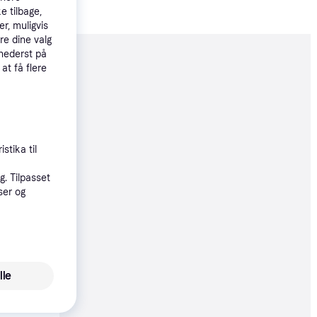
e tilbage,
r, muligvis
re dine valg
 nederst på
moveret
 at få flere
00 kr.
stika til
. Tilpasset
ser og
88 kr.
29 kr./md.
lle
0 kr.