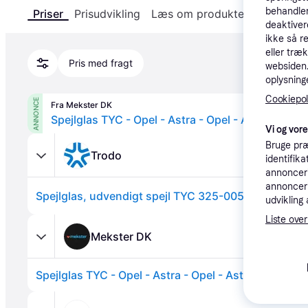
behandler
Priser
Prisudvikling
Læs om produktet
Specifika
deaktiver
ikke så r
eller træ
Pris med fragt
websiden. 
oplysninge
Cookiepoli
ANNONCE
Fra Mekster DK
Spejlglas TYC - Opel - Astra - Opel - Astra
Vi og vor
Bruge præ
Trodo
identifik
annonceri
annonceri
Spejlglas, udvendigt spejl TYC 325-0059-1.
udvikling 
Liste over
Mekster DK
Spejlglas TYC - Opel - Astra - Opel - Astra