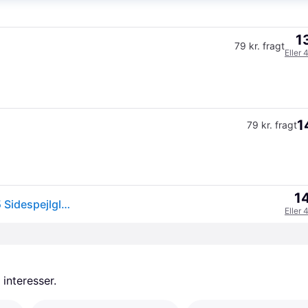
1
79 kr. fragt
Eller 
1
79 kr. fragt
14
TYC Spejlglas OPEL 325-0059-1 13141984,6428785 Sidespejlglas,Spejlglas, udvendig spejl
Eller 
 interesser.