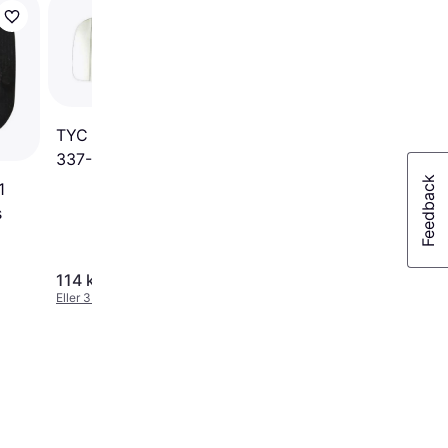
BMW Udvendig Spejlg
ALKAR 6432485
TYC Spejlglas, udvendig
337-0148-1
1
s
114 kr.
90 kr.
Eller 3 betalinger af 38 kr.
Eller 3 betalinger af 30 kr.