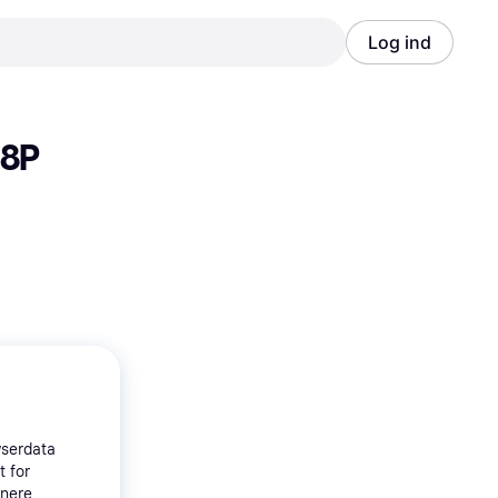
Log ind
Annonce
Annonce
38P
wserdata
t for
tnere