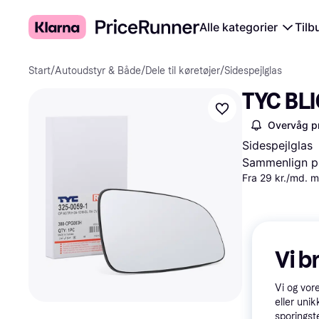
Alle kategorier
Tilb
Start
/
Autoudstyr & Både
/
Dele til køretøjer
/
Sidespejlglas
TYC BLI
Overvåg pr
Sidespejlglas
Sammenlign pr
Fra 29 kr./md. 
Vi b
Vi og vor
eller unik
sporingst