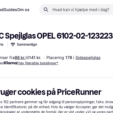
ud
Guides
Om os
C Spejlglas OPEL 6102-02-12322
is
Sammenlign
iser fra
88 kr.
til
141 kr.
·
Placering 
178 
i 
Sidespejlglas
med
Prøv fleksible betalinger*
ruger cookies på PriceRunner
es
152
partnere gemmer og får adgang til personoplysninger, f.eks. bro
ke identifikatorer, på din enhed. Hvis du vælger Accepter, gør det mulig
eknologier at understøtte de formål, der er vist under »Vi og vores par