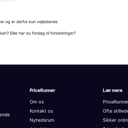
r og er derfor kun vejledende. 

? Eller har du forslag til forbedringer? 
PriceRunner
Lær mere
Om os
PriceRunne
Kontakt os
Ofte stille
gende
Nyhedsrum
Sikker onli