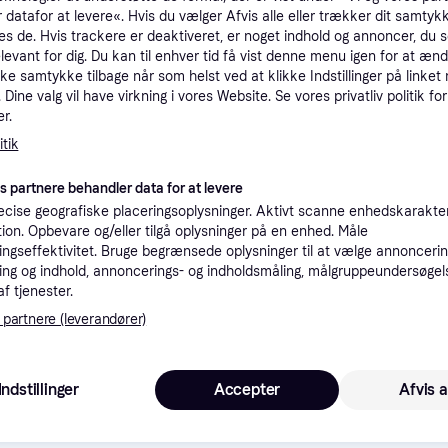
 datafor at levere«. Hvis du vælger Afvis alle eller trækker dit samtykk
tioner
es de. Hvis trackere er deaktiveret, er noget indhold og annoncer, du se
elevant for dig. Du kan til enhver tid få vist denne menu igen for at ænd
kke samtykke tilbage når som helst ved at klikke Indstillinger på linket
Pro
Dine valg vil have virkning i vores Website. Se vores privatliv politik for
r.
tik
1
39 kr. fragt
,
2-4 dage
es partnere behandler data for at levere
cise geografiske placeringsoplysninger. Aktivt scanne enhedskarakteri
ation. Opbevare og/eller tilgå oplysninger på en enhed. Måle
ngseffektivitet. Bruge begrænsede oplysninger til at vælge annoncering
ng og indhold, annoncerings- og indholdsmåling, målgruppeundersøgel
·
Laveste pris
2-3 dage
af tjenester.
Eller 
 partnere (leverandører)
Indstillinger
Accepter
Afvis a
10
39 kr. fragt
,
2-4 dage