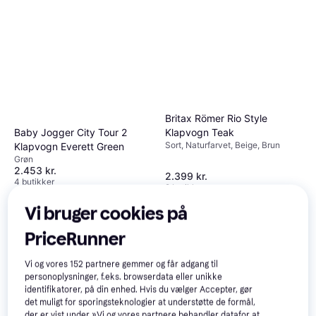
Britax Römer Rio Style
Klapvogn Teak
Baby Jogger City Tour 2
Sort, Naturfarvet, Beige, Brun
Klapvogn Everett Green
Grøn
2.453 kr.
2.399 kr.
4 butikker
2 butikker
Vi bruger cookies på
PriceRunner
Vi og vores
152
partnere gemmer og får adgang til
personoplysninger, f.eks. browserdata eller unikke
identifikatorer, på din enhed. Hvis du vælger Accepter, gør
det muligt for sporingsteknologier at understøtte de formål,
der er vist under »Vi og vores partnere behandler datafor at