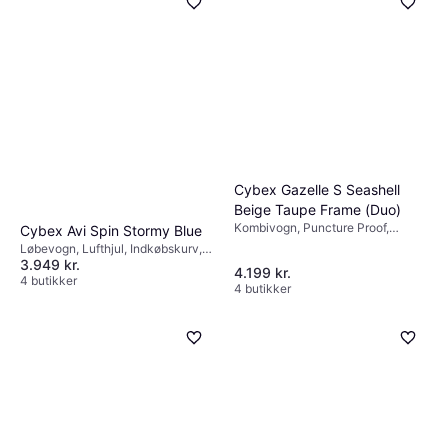
Cybex Gazelle S Seashell
Beige Taupe Frame (Duo)
Kombivogn, Puncture Proof,
Cybex Avi Spin Stormy Blue
Justerbar fodstøtte, Vendbart
Løbevogn, Lufthjul, Indkøbskurv,
sæde, Aftageligt betræk,
3.949 kr.
Justerbart ryglæn, Kaleche, der
4.199 kr.
Indkøbskurv, Justerbart ryglæn,
kan udvides, Bøjle, Justerbart
4 butikker
4 butikker
Bøjle, Liggeposition, Kaleche, der
håndtag, Justerbar fodstøtte,
kan udvides, Justerbart håndtag,
Foldes med en hånd, Aftageligt
Beige
betræk, Liggeposition, Blå