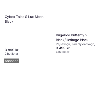
Cybex Talos S Lux Moon
Black
Bugaboo Butterfly 2 -
Black/Heritage Black
Rejsevogn, Paraplyklapvogn,
3.499 kr.
Klapvogn, Foldes med en hånd,
3.899 kr.
Bærerem, Bøjle, Aftagelige hjul,
6 butikker
2 butikker
Indkøbskurv, Justerbart ryglæn,
Håndbagage fly, Regnslag,
Annonce
Liggeposition, Transporttaske,
Kaleche, der kan udvides,
Ergonomisk sæde, Justerbar
fodstøtte, Justerbart håndtag, Sort