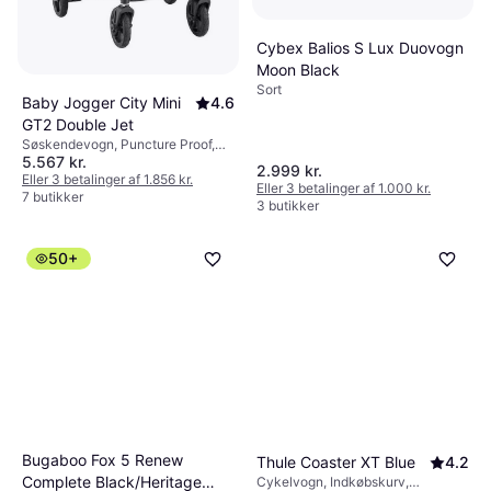
Cybex Balios S Lux Duovogn
Moon Black
Sort
Baby Jogger City Mini
4.6
GT2 Double Jet
Søskendevogn, Puncture Proof,
5.567 kr.
Justerbar fodstøtte, Aftageligt
2.999 kr.
betræk, Indkøbskurv, Bøjle,
Eller 3 betalinger af 1.856 kr.
Eller 3 betalinger af 1.000 kr.
Liggeposition, Kaleche, der kan
7 butikker
3 butikker
udvides, Justerbart håndtag, Sort
50+
Bugaboo Fox 5 Renew
Thule Coaster XT Blue
4.2
Complete Black/Heritage
Cykelvogn, Indkøbskurv,