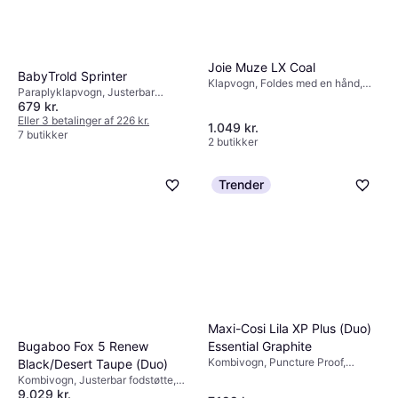
Joie Muze LX Coal
BabyTrold Sprinter
Klapvogn, Foldes med en hånd,
Paraplyklapvogn, Justerbar
Liggeposition, Bøjle, Kaleche, der
679 kr.
fodstøtte, Indkøbskurv, Justerbart
kan udvides, Indkøbskurv,
ryglæn, Sort
Eller 3 betalinger af 226 kr.
Justerbart ryglæn, Justerbar
1.049 kr.
7 butikker
fodstøtte, Sort
2 butikker
Trender
Maxi-Cosi Lila XP Plus (Duo)
Bugaboo Fox 5 Renew
Essential Graphite
Kombivogn, Puncture Proof,
Black/Desert Taupe (Duo)
Aftageligt betræk, Indkøbskurv,
Kombivogn, Justerbar fodstøtte,
Vendbart sæde, Bøjle, Justerbart
9.029 kr.
Vendbart sæde, Kaleche, der kan