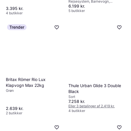
Rejsesystem, Barnevogn,
Kaleche, der kan udvides,
6.199 kr.
Kombivogn, Bøjle, Justerbart
Justerbart håndtag, Vendbart
3.395 kr.
håndtag, Vendbart sæde,
5 butikker
sæde, Aftageligt betræk,
4 butikker
Indkøbskurv, Kaleche, der kan
Indkøbskurv, Justerbart ryglæn,
udvides, Justerbar fodstøtte,
Sort
Aftageligt betræk, Grå, Brun,
Trender
Beige, Sort
Britax Römer Rio Lux
Klapvogn Max 22kg
Thule Urban Glide 3 Double
Grøn
Black
Sort
7.258 kr.
Eller 3 betalinger af 2.419 kr.
2.639 kr.
4 butikker
2 butikker