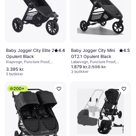
Baby Jogger City Elite 2
4.4
Baby Jogger City Mini
4.5
Opulent Black
GT2.1 Opulent Black
Klapvogn, Puncture Proof,
Løbevogn, Puncture Proof,
1.879 kr.
2.596 kr.
Indkøbskurv, Foldes med en hånd,
Indkøbskurv, Justerbart ryglæn,
3.395 kr.
Justerbart håndtag, Liggeposition,
Regnslag, Justerbart håndtag,
3 butikker
5 butikker
Kaleche, der kan udvides, Sort
Kaleche, der kan udvides, Sort,
Maximum vægt
200+