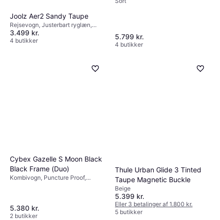
Sort
Joolz Aer2 Sandy Taupe
Rejsevogn, Justerbart ryglæn,
3.499 kr.
Håndbagage fly, Regnslag,
5.799 kr.
Liggeposition, Foldes med en
4 butikker
4 butikker
hånd, Transporttaske, Kaleche, der
kan udvides, Justerbart håndtag,
Justerbar fodstøtte, Aftagelige
hjul, Aftageligt betræk,
Indkøbskurv, Pink
Cybex Gazelle S Moon Black
Black Frame (Duo)
Thule Urban Glide 3 Tinted
Kombivogn, Puncture Proof,
Taupe Magnetic Buckle
Justerbart håndtag, Justerbar
Beige
fodstøtte, Vendbart sæde,
5.399 kr.
Aftageligt betræk, Indkøbskurv,
Eller 3 betalinger af 1.800 kr.
5.380 kr.
Justerbart ryglæn, Bøjle,
5 butikker
2 butikker
Liggeposition, Kaleche, der kan