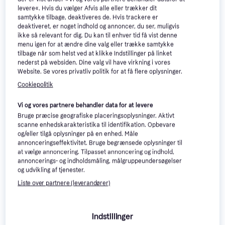
Thule Chariot Cross 2 Double
levere«. Hvis du vælger Afvis alle eller trækker dit
Søskendevogn, Justerbart
samtykke tilbage, deaktiveres de. Hvis trackere er
håndtag, Brun
deaktiveret, er noget indhold og annoncer, du ser, muligvis
ikke så relevant for dig. Du kan til enhver tid få vist denne
menu igen for at ændre dine valg eller trække samtykke
tilbage når som helst ved at klikke Indstillinger på linket
nederst på websiden. Dine valg vil have virkning i vores
Website. Se vores privatliv politik for at få flere oplysninger.
Cookiepolitik
Recaro Lexa
Klapvogn, Indkøbskurv, Justerbar
Vi og vores partnere behandler data for at levere
831 kr.
fodstøtte, Foldes med en hånd,
Justerbart håndtag, Liggeposition,
Eller 3 betalinger af 277 kr.
Bruge præcise geografiske placeringsoplysninger. Aktivt
8.149 kr.
Kaleche, der kan udvides, Rød,
7 butikker
scanne enhedskarakteristika til identifikation. Opbevare
9+ butikker
Grøn, Sort, Gul
og/eller tilgå oplysninger på en enhed. Måle
annonceringseffektivitet. Bruge begrænsede oplysninger til
-286 kr.
at vælge annoncering. Tilpasset annoncering og indhold,
annoncerings- og indholdsmåling, målgruppeundersøgelser
og udvikling af tjenester.
Liste over partnere (leverandører)
Indstillinger