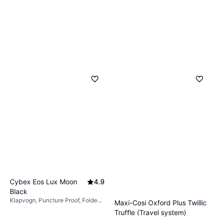
Cybex Eos Lux Moon
4.9
Black
Klapvogn, Puncture Proof, Foldes
Maxi-Cosi Oxford Plus Twillic
med en hånd, Bøjle, Regnslag,
Truffle (Travel system)
Liggeposition, Justerbar fodstøtte,