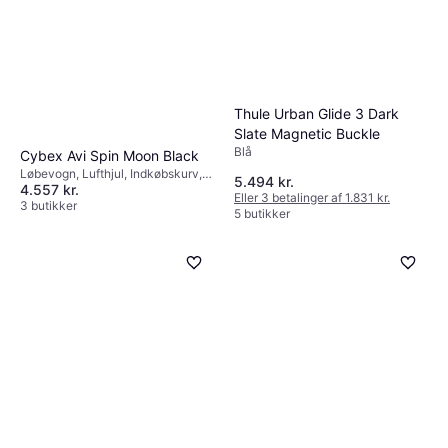
Thule Urban Glide 3 Dark
Slate Magnetic Buckle
Blå
Cybex Avi Spin Moon Black
Løbevogn, Lufthjul, Indkøbskurv,
5.494 kr.
4.557 kr.
Liggeposition, Aftageligt betræk,
Eller 3 betalinger af 1.831 kr.
Foldes med en hånd, Bøjle,
3 butikker
5 butikker
Kaleche, der kan udvides,
Justerbart håndtag, Justerbart
ryglæn, Sort