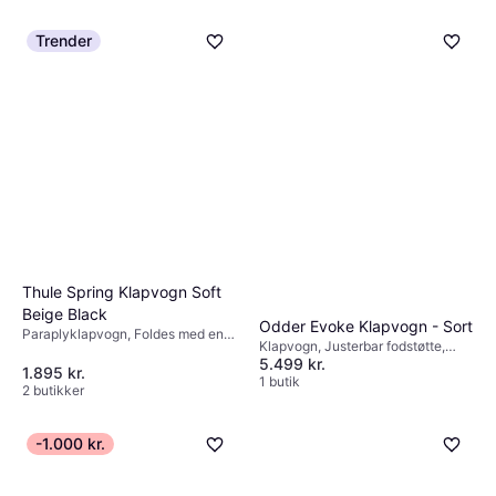
Trender
Thule Spring Klapvogn Soft
Beige Black
Odder Evoke Klapvogn - Sort
Paraplyklapvogn, Foldes med en
Klapvogn, Justerbar fodstøtte,
hånd, Indkøbskurv, Justerbart
5.499 kr.
Regnslag, Kaleche, der kan
ryglæn, Bøjle, Justerbart håndtag,
1.895 kr.
udvides, Justerbart ryglæn,
1 butik
Liggeposition, Kaleche, der kan
2 butikker
Indkøbskurv, Aftagelige hjul, Bøjle,
udvides, Justerbar fodstøtte, Sort,
Sort
Beige
-1.000 kr.