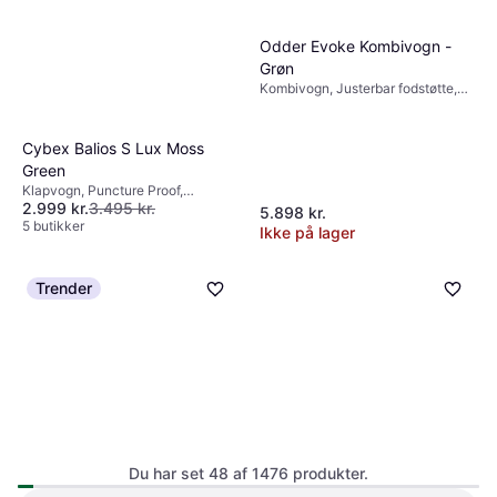
Odder Evoke Kombivogn -
Grøn
Kombivogn, Justerbar fodstøtte,
Regnslag, Kaleche, der kan
udvides, Justerbart ryglæn,
Indkøbskurv, Aftagelige hjul, Bøjle,
Cybex Balios S Lux Moss
Grøn
Green
Klapvogn, Puncture Proof,
2.999 kr.
3.495 kr.
Justerbar fodstøtte, Justerbart
5.898 kr.
ryglæn, Vendbart sæde, Justerbart
5 butikker
Ikke på lager
håndtag, Foldes med en hånd,
Bøjle, Liggeposition, Indkøbskurv,
Kaleche, der kan udvides, Grøn
Trender
Du har set 48 af 1476 produkter.
Cybex Talos S Lux Stormy