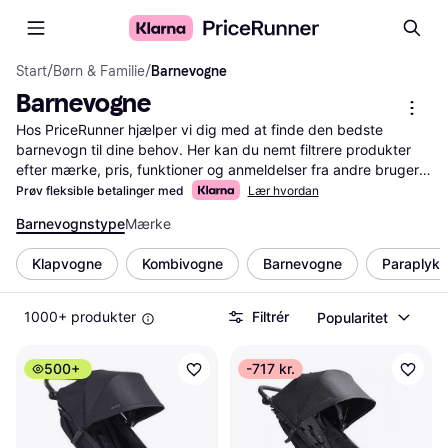
Start
/
Børn & Familie
/
Barnevogne
Barnevogne
Hos PriceRunner hjælper vi dig med at finde den bedste 
barnevogn til dine behov. Her kan du nemt filtrere produkter 
efter mærke, pris, funktioner og anmeldelser fra andre brugere. 
Det gør det nemt for dig at sammenligne forskellige modeller 
Prøv fleksible betalinger med
Lær hvordan
og finde den, der passer bedst til din livsstil. Med PriceRunner 
Barnevognstype
Mærke
er det enkelt at vælge den rigtige barnevogn til din familie. 
Uanset om du søger en barnevogn, klapvogn eller en rejsevogn 
Klapvogne
Kombivogne
Barnevogne
Paraplyk
til ferien, så finder du det her.
Mere om barnevogne »
1000+ produkter
Filtrér
Popularitet
500+
-717 kr.