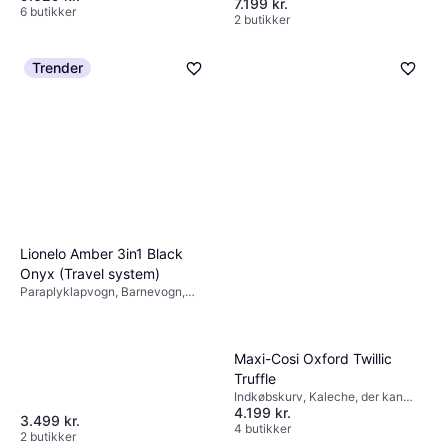
7.199 kr.
håndtag, Foldes med en hånd,
udvides, Justerbart håndtag,
6 butikker
2 butikker
Ergonomisk sæde, Justerbar
Indkøbskurv, Regnslag, Foldes
fodstøtte, Kaleche, der kan
med en hånd, Bøjle, Liggeposition,
udvides, Grå
Beige
Trender
Lionelo Amber 3in1 Black
Onyx (Travel system)
Paraplyklapvogn, Barnevogn,
Rejsesystem, Kombivogn,
Klapvogn, Lufthjul, Justerbar
fodstøtte, Vendbart sæde,
Justerbart håndtag, Vendbart
Maxi-Cosi Oxford Twillic
håndtag, Liggeposition, Regnslag,
Truffle
Bøjle, Aftageligt betræk,
Indkøbskurv, Kaleche, der kan
Indkøbskurv, Justerbart ryglæn,
4.199 kr.
udvides, Vendbart sæde, Brun
Vindtæt beklædning, Kaleche, der
3.499 kr.
4 butikker
kan udvides, Sort, Guld
2 butikker