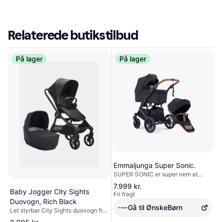
Relaterede butikstilbud
På lager
På lager
Emmaljunga Super Sonic.
SUPER SONIC er super nem at
folde sammen, fylder minimalt i
7.999 kr.
bilen og giver dit barn en blød og
Baby Jogger City Sights
Fri fragt
stille køretur med fantastisk
Duovogn, Rich Black
affjedring på alle hjul. Den
Gå til ØnskeBørn
Let styrbar City Sights duovogn fra
rummelige indkøbskurv rummer alle
Baby Jogger med et vendbart,
hverdagens fornødenheder, med en