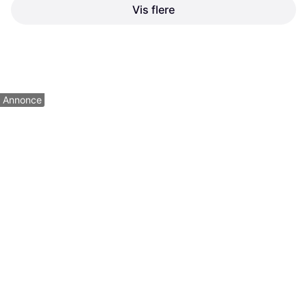
Vis flere
Blue
Basson Baby Nordic Lux
Blå
Barnevogn Dusty Black
Sort
6.799 kr.
4.382 kr.
1 butik
2 butikker
1
2
3
...
17
...
31
Annonce