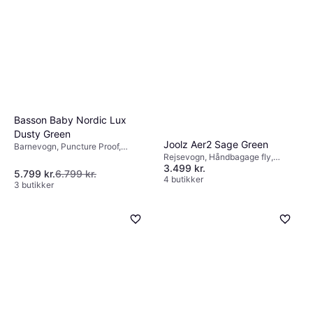
Basson Baby Nordic Lux
Dusty Green
Joolz Aer2 Sage Green
Barnevogn, Puncture Proof,
Rejsevogn, Håndbagage fly,
Kaleche, der kan udvides,
3.499 kr.
Regnslag, Liggeposition,
Aftageligt betræk, Indkøbskurv,
5.799 kr.
6.799 kr.
Justerbart håndtag,
4 butikker
Grøn
3 butikker
Transporttaske, Kaleche, der kan
udvides, Aftagelige hjul, Aftageligt
betræk, Indkøbskurv, Justerbart
ryglæn, Foldes med en hånd, Bøjle,
Justerbar fodstøtte, Grøn