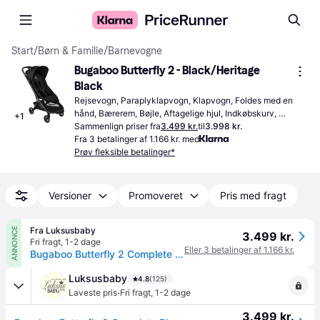
Start
/
Børn & Familie
/
Barnevogne
Bugaboo Butterfly 2 - Black/Heritage 
Black
Rejsevogn, Paraplyklapvogn, Klapvogn, Foldes med en 
hånd, Bærerem, Bøjle, Aftagelige hjul, Indkøbskurv, 
+
1
Justerbart ryglæn, Håndbagage fly, Regnslag, 
Sammenlign priser fra
3.499 kr.
til
3.998 kr.
Liggeposition, Transporttaske, Kaleche, der kan udvides, 
Fra 3 betalinger af 1.166 kr. med
Ergonomisk sæde, Justerbar fodstøtte, Justerbart håndtag, 
Prøv fleksible betalinger*
Sort
Versioner
Promoveret
Pris med fragt
Fra Luksusbaby
ANNONCE
3.499 kr.
Fri fragt
,
1-2 dage
Eller 3 betalinger af 1.166 kr.
Bugaboo Butterfly 2 Complete Black/Heritage Black
Luksusbaby
4.8
(125)
·
Laveste pris
Fri fragt
,
1-2 dage
3.499 kr.