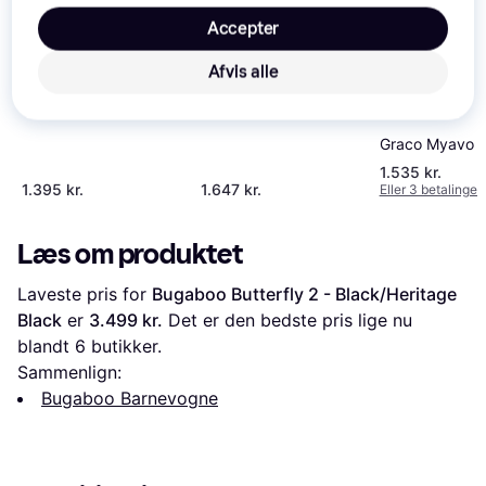
Accepter
Graco Myavo Midnight
Cybex Agis Klapvogn
Magic Black
Afvis alle
Graco Myavo 
1.535 kr.
1.395 kr.
1.647 kr.
Eller 3 betalinger 
Læs om produktet
Laveste pris for 
Bugaboo Butterfly 2 - Black/Heritage 
Black
 er 
3.499 kr.
 Det er den bedste pris lige nu 
blandt 
6
 butikker.
Sammenlign:
Bugaboo Barnevogne