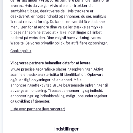
der er vist under »Vi og vores partnere behandler datafor at
levere«. Hvis du vælger Afvis alle eller trækker dit
samtykke tilbage, deaktiveres de. Hvis trackere er
deaktiveret, er noget indhold og annoncer, du ser, muligvis
ikke så relevant for dig. Du kan til enhver tid få vist denne
menu igen for at ændre dine valg eller trække samtykke
tilbage når som helst ved at klikke Indstillinger på linket
nederst på websiden. Dine valg vil have virkning i vores
Relaterede produkter
Website. Se vores privatliv politik for at få flere oplysninger.
Cookiepolitik
Se vores forslag til andre produkter, der matcher dine 
interesser.
Vis alle
Vi og vores partnere behandler data for at levere
Bruge præcise geografiske placeringsoplysninger. Aktivt
scanne enhedskarakteristika til identifikation. Opbevare
-304 kr.
og/eller tilgå oplysninger på en enhed. Måle
annonceringseffektivitet. Bruge begrænsede oplysninger til
at vælge annoncering. Tilpasset annoncering og indhold,
annoncerings- og indholdsmåling, målgruppeundersøgelser
og udvikling af tjenester.
Liste over partnere (leverandører)
Indstillinger