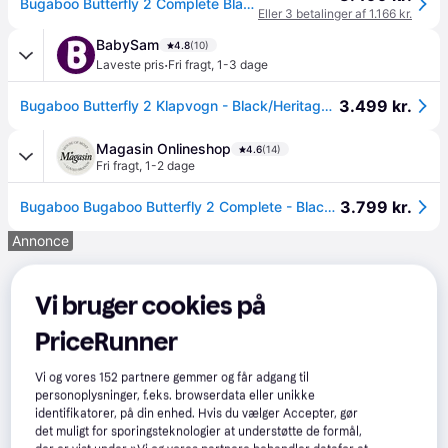
Bugaboo Butterfly 2 Complete Black/Heritage Black
Eller 3 betalinger af 1.166 kr.
BabySam
4.8
(10)
·
Laveste pris
Fri fragt
,
1-3 dage
3.499 kr.
Bugaboo Butterfly 2 Klapvogn - Black/Heritage Black
Magasin Onlineshop
4.6
(14)
Fri fragt
,
1-2 dage
3.799 kr.
Bugaboo Bugaboo Butterfly 2 Complete - Black/heritage Black Klapvogne & Barnevogne hos Magasin.
Annonce
Vi bruger cookies på
PriceRunner
Vi og vores
152
partnere gemmer og får adgang til
personoplysninger, f.eks. browserdata eller unikke
identifikatorer, på din enhed. Hvis du vælger Accepter, gør
det muligt for sporingsteknologier at understøtte de formål,