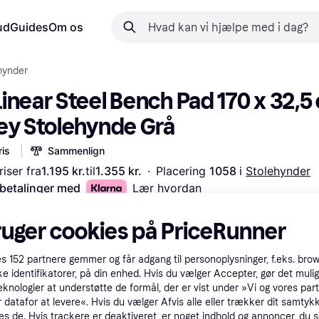
ud
Guides
Om os
hynder
inear Steel Bench Pad 170 x 32,5 
ey Stolehynde Grå
is
Sammenlign
iser fra
1.195 kr.
til
1.355 kr.
·
Placering 
1058 
i 
Stolehynder
 betalinger med
Lær hvordan
ruger cookies på PriceRunner
es
152
partnere gemmer og får adgang til personoplysninger, f.eks. bro
ke identifikatorer, på din enhed. Hvis du vælger Accepter, gør det mulig
eknologier at understøtte de formål, der er vist under »Vi og vores par
 datafor at levere«. Hvis du vælger Afvis alle eller trækker dit samtykk
es de. Hvis trackere er deaktiveret, er noget indhold og annoncer, du se