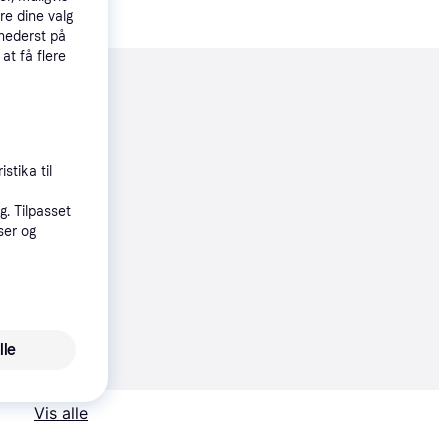
re dine valg
 nederst på
 at få flere
moveret
55 kr.
stika til
. Tilpasset
95 kr.
ser og
55 kr.
lle
Vis alle