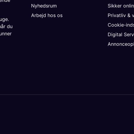
gende
Nyhedsrum
Sikker onli
Arbejd hos os
Privatliv & 
uge.
Cookie-inds
når du
unner
Digital Ser
Annonceopl