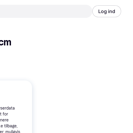
Log ind
Annonce
Annonce
cm 
wserdata
t for
tnere
e tilbage,
r, muligvis