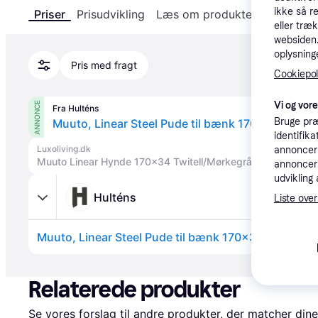
ikke så r
Priser
Prisudvikling
Læs om produktet
Specifika
eller træ
websiden. 
oplysninge
Pris med fragt
Cookiepoli
Vi og vor
ANNONCE
Fra Hulténs
Bruge præ
Muuto, Linear Steel Pude til bænk 170x34 cm Da
identifik
Luxoliving.dk
annonceri
Muuto Linear Hynde 170x34 Twitell/Mørkegrå
annonceri
udvikling 
Hulténs
Liste over
Muuto, Linear Steel Pude til bænk 170x34 cm Dark 
Annonce
Relaterede produkter
Se vores forslag til andre produkter, der matcher dine