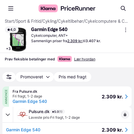
Start
/
Sport & Fritid
/
Cykling
/
Cykeltilbehør
/
Cykelcomputere & Cykelsensorer
Garmin Edge 540
4,0
Cykelcomputer, ANT+
Sammenlign priser fra
2.309 kr.
til
3.407 kr.
+
3
Prøv fleksible betalinger med
Lær hvordan
Promoveret
Pris med fragt
Fra Pulsure.dk
ANNONCE
2.309 kr.
Fri fragt
,
1-2 dage
Garmin Edge 540
Pulsure.dk
5.0
(1)
·
Laveste pris
Fri fragt
,
1-2 dage
2.309 kr.
Garmin Edge 540