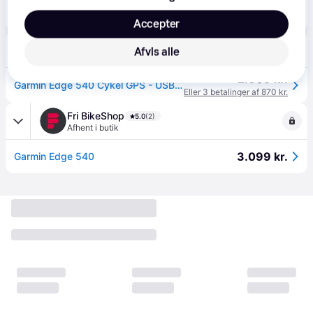
2.499 kr.
GARMIN GPS BIKE EDGE 540 - Black.
Accepter
avXperten
4.8
(428)
Afvis alle
49 kr. fragt
,
1 dag
2.609 kr.
Garmin Edge 540 Cykel GPS - USB-C
Eller 3 betalinger af 870 kr.
Fri BikeShop
5.0
(2)
Afhent i butik
3.099 kr.
Garmin Edge 540