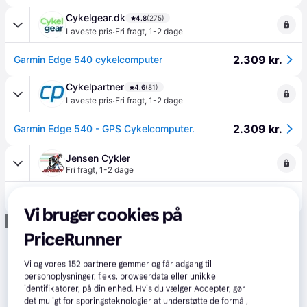
Cykelgear.dk
4.8
(275)
·
Laveste pris
Fri fragt
,
1-2 dage
2.309 kr.
Garmin Edge 540 cykelcomputer
Cykelpartner
4.6
(81)
·
Laveste pris
Fri fragt
,
1-2 dage
2.309 kr.
Garmin Edge 540 - GPS Cykelcomputer.
Jensen Cykler
Fri fragt
,
1-2 dage
2.499 kr.
Garmin - Edge 540 - GPS Cykelcomputer
Vi bruger cookies på
Annonce
PriceRunner
Vi og vores
152
partnere gemmer og får adgang til
personoplysninger, f.eks. browserdata eller unikke
identifikatorer, på din enhed. Hvis du vælger Accepter, gør
det muligt for sporingsteknologier at understøtte de formål,