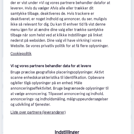
der er vist under »Vi og vores partnere behandler datafor at
levere«. Hvis du vælger Afvis alle eller trækker dit
samtykke tilbage, deaktiveres de. Hvis trackere er
deaktiveret, er noget indhold og annoncer, du ser, muligvis
ikke så relevant for dig. Du kan til enhver tid få vist denne
menu igen for at ændre dine valg eller trække samtykke
tilbage når som helst ved at klikke Indstillinger på linket
nederst på websiden. Dine valg vil have virkning i vores
Website. Se vores privatliv politik for at få flere oplysninger.
Cookiepolitik
CompuMail
4.7
(1210)
Fri fragt
,
5-6 dage
Vi og vores partnere behandler data for at levere
Bruge præcise geografiske placeringsoplysninger. Aktivt
2.514 kr.
scanne enhedskarakteristika til identifikation. Opbevare
Garmin Edge 540, EU Central + West 6,6 cm (2.6") Trådløs cykelcomputer Sort --> På fjernlager, levevering hos dig 14-08-2026
Eller 3 betalinger af 838 kr.
og/eller tilgå oplysninger på en enhed. Måle
annonceringseffektivitet. Bruge begrænsede oplysninger til
CS MEGASTORE
4.5
(1861)
at vælge annoncering. Tilpasset annoncering og indhold,
Fri fragt
,
4-5 dage
annoncerings- og indholdsmåling, målgruppeundersøgelser
og udvikling af tjenester.
2.538 kr.
(ComputerSalg) Garmin Edge 540 - Cykel
Eller 3 betalinger af 846 kr.
Liste over partnere (leverandører)
GoBlue.dk
4.9
(116)
49 kr. fragt
,
1-2 dage
Indstillinger