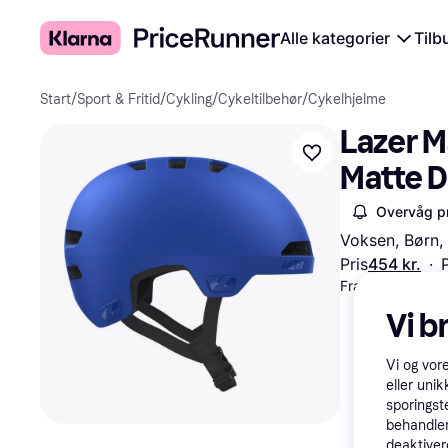
Alle kategorier
Tilb
Start
/
Sport & Fritid
/
Cykling
/
Cykeltilbehør
/
Cykelhjelme
Lazer M
Matte D
Overvåg pr
Voksen, Børn,
Pris
454 kr.
·
Fra 151 kr./md.
Vi b
Vi og vor
eller unik
sporingst
behandler
deaktiver