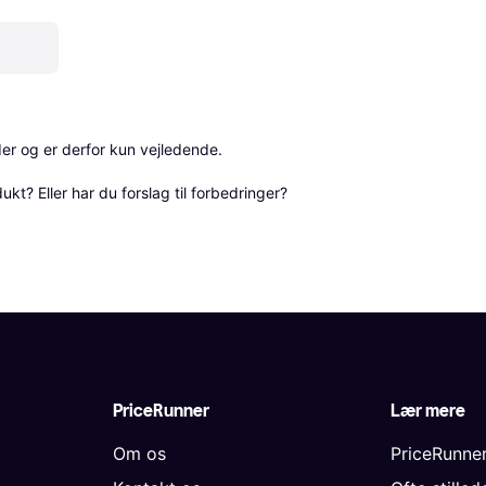
r og er derfor kun vejledende. 

? Eller har du forslag til forbedringer? 
PriceRunner
Lær mere
Om os
PriceRunne