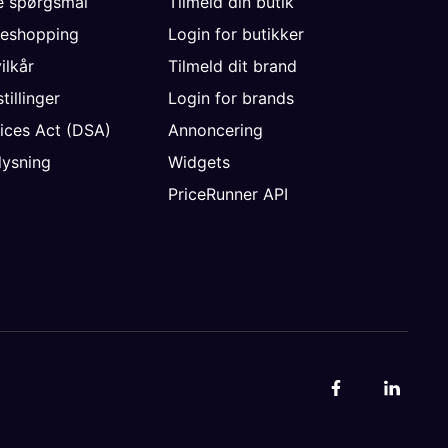
de spørgsmål
Tilmeld din butik
neshopping
Login for butikker
vilkår
Tilmeld dit brand
tillinger
Login for brands
vices Act (DSA)
Annoncering
ysning
Widgets
PriceRunner API