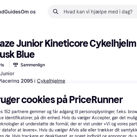
ud
Guides
Om os
aze Junior Kineticore Cykelhjelm 
usk Blue
is
Sammenlign
 Junior
Placering 
2095 
i 
Cykelhjelme
 med
Prøv fleksible betalinger*
ruger cookies på PriceRunner
es
152
partnere gemmer og får adgang til personoplysninger, f.eks. bro
ke identifikatorer, på din enhed. Hvis du vælger Accepter, gør det mulig
eknologier at understøtte de formål, der er vist under »Vi og vores par
 datafor at levere«. Hvis du vælger Afvis alle eller trækker dit samtykk
es de. Hvis trackere er deaktiveret, er noget indhold og annoncer, du se