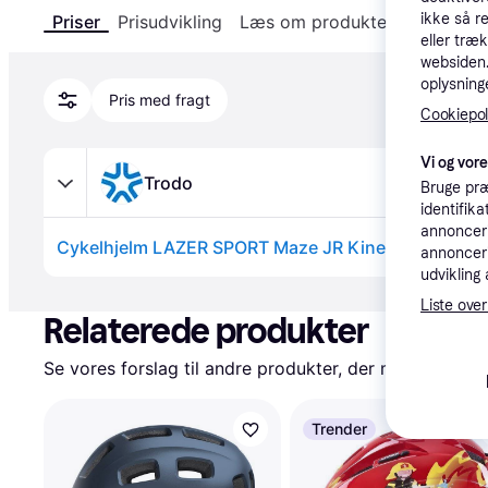
ikke så r
Priser
Prisudvikling
Læs om produktet
Specifika
eller træ
websiden. 
oplysninge
Pris med fragt
Cookiepoli
Vi og vor
Trodo
Bruge præ
identifik
annonceri
Cykelhjelm LAZER SPORT Maze JR KinetiCore 50-56
annonceri
udvikling 
Annonce
Liste over
Relaterede produkter
Se vores forslag til andre produkter, der matcher dine
Trender