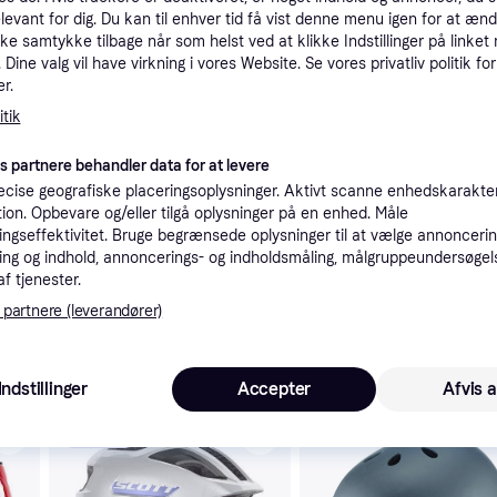
elevant for dig. Du kan til enhver tid få vist denne menu igen for at ænd
tioner
kke samtykke tilbage når som helst ved at klikke Indstillinger på linket
Dine valg vil have virkning i vores Website. Se vores privatliv politik for
r.
Pro
tik
es partnere behandler data for at levere
cise geografiske placeringsoplysninger. Aktivt scanne enhedskarakteri
ation. Opbevare og/eller tilgå oplysninger på en enhed. Måle
ngseffektivitet. Bruge begrænsede oplysninger til at vælge annoncering
45
 Dusk Blue.
2-3 dage
ng og indhold, annoncerings- og indholdsmåling, målgruppeundersøgel
Eller 1
af tjenester.
 partnere (leverandører)
 interesser.
Indstillinger
Accepter
Afvis a
Trender