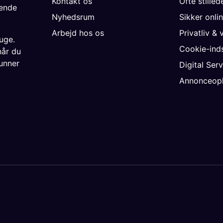
Kontakt os
Ofte stille
gende
Nyhedsrum
Sikker onli
Arbejd hos os
Privatliv & 
uge.
Cookie-inds
når du
unner
Digital Ser
Annonceopl