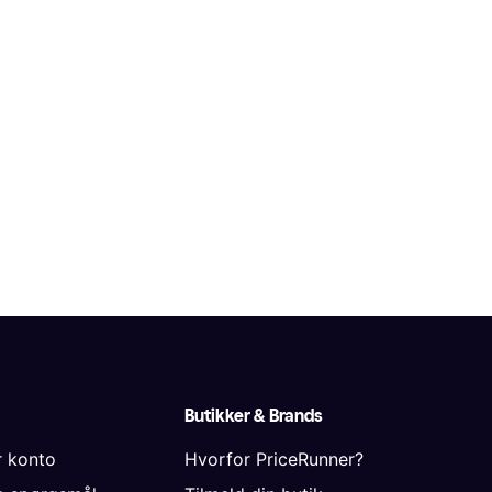
Butikker & Brands
r konto
Hvorfor PriceRunner?