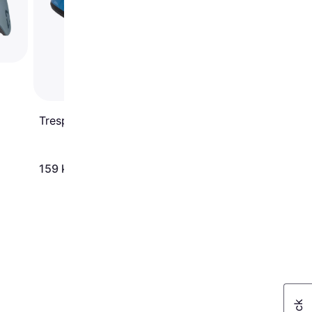
Trespass Cranky Jr
159 kr.
275 kr.