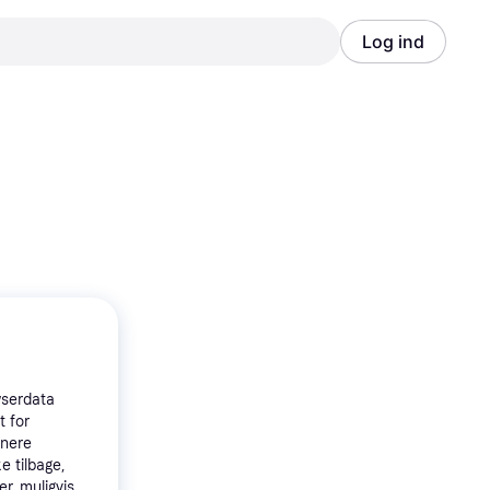
Log ind
Annonce
Annonce
wserdata
t for
tnere
e tilbage,
r, muligvis