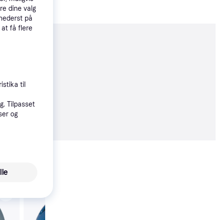
re dine valg
 nederst på
 at få flere
moveret
stika til
. Tilpasset
4 kr.
ser og
51 kr./md.
Vis alle
lle
Met Elfo Jr