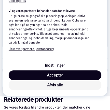
Cookiepolitik
Vi og vores partnere behandler data for at levere
Bruge præcise geografiske placeringsoplysninger. Aktivt
scanne enhedskarakteristika til identifikation. Opbevare
og/eller tilgå oplysninger på en enhed. Måle
annonceringseffektivitet. Bruge begrænsede oplysninger til
at vælge annoncering. Tilpasset annoncering og indhold,
annoncerings- og indholdsmåling, målgruppeundersøgelser
og udvikling af tjenester.
Liste over partnere (leverandører)
Fri BikeShop
5.0
(2)
Afhent i butik
4.299 kr.
Garmin Edge 850
Indstillinger
Accepter
Produktet fås også hos 
1
butik
, som ikke er betalende 
Vis alle
kunde i denne kategori.
Afvis alle
Relaterede produkter
Se vores forslag til andre produkter, der matcher dine 