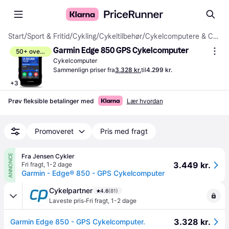
Start
/
Sport & Fritid
/
Cykling
/
Cykeltilbehør
/
Cykelcomputere & Cykelsensorer
Garmin Edge 850 GPS Cykelcomputer
50+ overvåger
Cykelcomputer
Sammenlign priser fra
3.328 kr.
til
4.299 kr.
+
3
Prøv fleksible betalinger med
Lær hvordan
Promoveret
Pris med fragt
Fra Jensen Cykler
ANNONCE
3.449 kr.
Fri fragt
,
1-2 dage
Garmin - Edge® 850 - GPS Cykelcomputer
Cykelpartner
4.6
(81)
·
Laveste pris
Fri fragt
,
1-2 dage
3.328 kr.
Garmin Edge 850 - GPS Cykelcomputer.