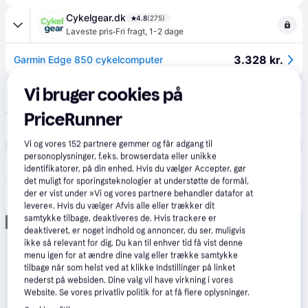
Cykelgear.dk
4.8
(275)
·
Laveste pris
Fri fragt
,
1-2 dage
3.328 kr.
Garmin Edge 850 cykelcomputer
Pulsure.dk
Vi bruger cookies på
5.0
(1)
Fri fragt
,
1-2 dage
PriceRunner
3.449 kr.
Garmin Edge 850 - Cykelcomputer
Vi og vores
152
partnere gemmer og får adgang til
personoplysninger, f.eks. browserdata eller unikke
Jensen Cykler
identifikatorer, på din enhed. Hvis du vælger Accepter, gør
Fri fragt
,
1-2 dage
det muligt for sporingsteknologier at understøtte de formål,
der er vist under »Vi og vores partnere behandler datafor at
3.449 kr.
Garmin - Edge® 850 - GPS Cykelcomputer
levere«. Hvis du vælger Afvis alle eller trækker dit
samtykke tilbage, deaktiveres de. Hvis trackere er
Annonce
deaktiveret, er noget indhold og annoncer, du ser, muligvis
ikke så relevant for dig. Du kan til enhver tid få vist denne
menu igen for at ændre dine valg eller trække samtykke
tilbage når som helst ved at klikke Indstillinger på linket
nederst på websiden. Dine valg vil have virkning i vores
Website. Se vores privatliv politik for at få flere oplysninger.