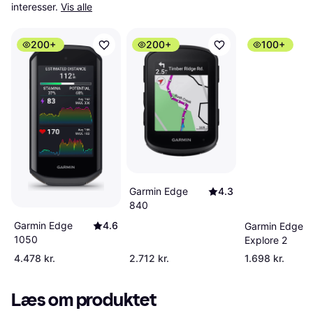
interesser.
Vis alle
200+
200+
100+
Garmin Edge
4.3
840
Garmin Edge
4.6
Garmin Edge
1050
Explore 2
4.478 kr.
2.712 kr.
1.698 kr.
Læs om produktet