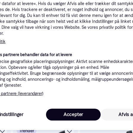
 datafor at levere«. Hvis du vælger Afvis alle eller trækker dit samtykk
tioner
es de. Hvis trackere er deaktiveret, er noget indhold og annoncer, du se
elevant for dig. Du kan til enhver tid få vist denne menu igen for at ænd
kke samtykke tilbage når som helst ved at klikke Indstillinger på linket
Pro
Dine valg vil have virkning i vores Website. Se vores privatliv politik for
r.
tik
es partnere behandler data for at levere
cise geografiske placeringsoplysninger. Aktivt scanne enhedskarakteri
22
49 kr. fragt
,
2-5 dage
ation. Opbevare og/eller tilgå oplysninger på en enhed. Måle
ngseffektivitet. Bruge begrænsede oplysninger til at vælge annoncering
ng og indhold, annoncerings- og indholdsmåling, målgruppeundersøgel
nde i denne kategori.
Vis
af tjenester.
 partnere (leverandører)
 interesser.
Indstillinger
Accepter
Afvis a
Trender