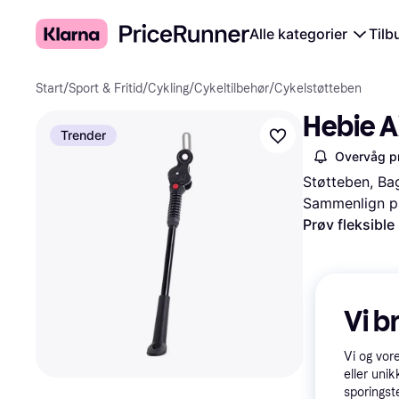
Alle kategorier
Tilb
Start
/
Sport & Fritid
/
Cykling
/
Cykeltilbehør
/
Cykelstøtteben
Hebie A
Trender
Overvåg pr
Støtteben, Ba
Sammenlign pr
Prøv fleksible
Vi b
Vi og vor
eller unik
sporingst