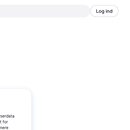
Log ind
Annonce
Annonce
wserdata
t for
tnere