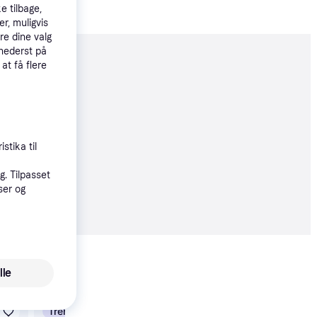
e tilbage,
r, muligvis
re dine valg
 nederst på
moveret
 at få flere
stika til
9 kr.
. Tilpasset
ser og
 alle priser
Vis alle
lle
Trender