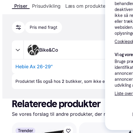
behandler
Priser
Prisudvikling
Læs om produktet
Specifika
deaktiver
ikke så r
eller træ
Pris med fragt
websiden. 
oplysninge
Cookiepoli
Bike&Co
Vi og vor
Bruge præ
Hebie Ax 26-29"
identifik
annonceri
Annonce
annonceri
Produktet fås også hos 
2
butikker
, som ikke er betalende ku
udvikling 
Liste over
Relaterede produkter
Se vores forslag til andre produkter, der matcher dine
Trender