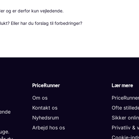
r og er derfor kun vejledende. 

? Eller har du forslag til forbedringer? 
PriceRunner
Lær mere
Om os
PriceRunne
Kontakt os
Ofte stille
gende
Nyhedsrum
Sikker onli
Arbejd hos os
Privatliv & 
uge.
Cookie-inds