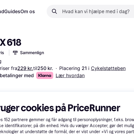
ud
Guides
Om os
X 618
is
Sammenlign
g
iser fra
229 kr.
til
250 kr.
·
Placering 
21 
i 
Cykelstøtteben
 betalinger med
Lær hvordan
ruger cookies på PriceRunner
es
152
partnere gemmer og får adgang til personoplysninger, f.eks. bro
ke identifikatorer, på din enhed. Hvis du vælger Accepter, gør det mulig
eknologier at understøtte de formål, der er vist under »Vi og vores par