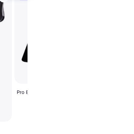
Hebie Fox L 672VE R
Stand
Pro Bike Stand