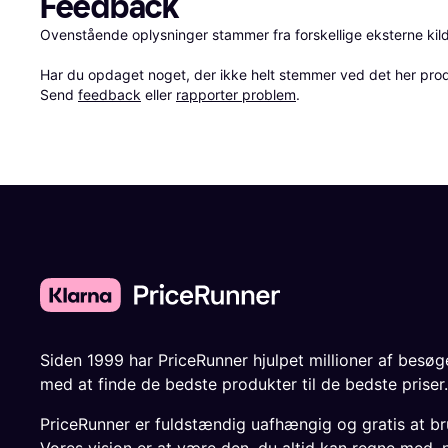
Feedback
Ovenstående oplysninger stammer fra forskellige eksterne kilde
Har du opdaget noget, der ikke helt stemmer ved det her produkt
Send 
feedback
 eller 
rapporter problem
.
Siden 1999 har PriceRunner hjulpet millioner af besø
med at finde de bedste produkter til de bedste priser.
PriceRunner er fuldstændig uafhængig og gratis at br