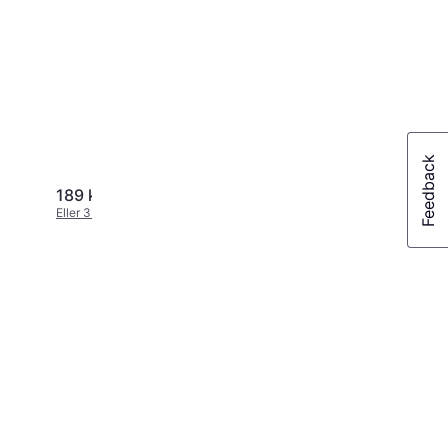
189 kr.
198 kr.
Eller 3 betalinger af 63 kr.