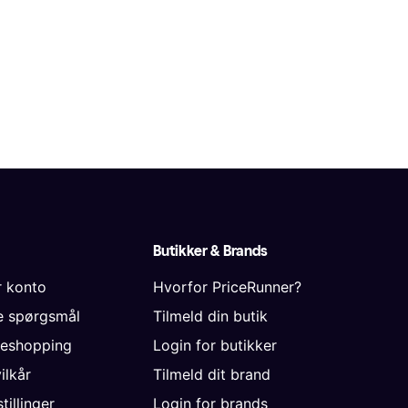
Butikker & Brands
r konto
Hvorfor PriceRunner?
de spørgsmål
Tilmeld din butik
neshopping
Login for butikker
vilkår
Tilmeld dit brand
tillinger
Login for brands