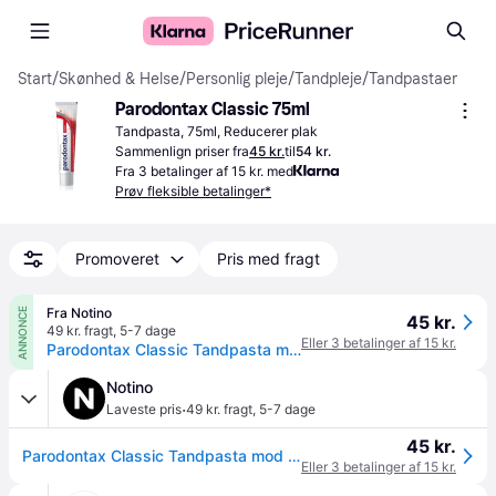
Start
/
Skønhed & Helse
/
Personlig pleje
/
Tandpleje
/
Tandpastaer
Parodontax Classic 75ml
Tandpasta, 75ml, Reducerer plak
Sammenlign priser fra
45 kr.
til
54 kr.
Fra 3 betalinger af 15 kr. med
Prøv fleksible betalinger*
Promoveret
Pris med fragt
Fra Notino
ANNONCE
45 kr.
49 kr. fragt
,
5-7 dage
Eller 3 betalinger af 15 kr.
Parodontax Classic Tandpasta mod blødning uden fluor 75 ml - 75 ml
Notino
·
Laveste pris
49 kr. fragt
,
5-7 dage
45 kr.
Parodontax Classic Tandpasta mod blødning uden fluor 75 ml - 75 ml
Eller 3 betalinger af 15 kr.