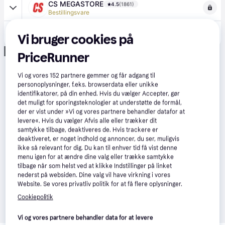
CS MEGASTORE
4.5
(1861)
Bestillingsvare
54 kr.
(ComputerSalg) GSK PARODONTAX CLASSIC tandpasta 75 ml
Vi bruger cookies på
Eller 3 betalinger af 18 kr.
Annonce
PriceRunner
Vi og vores
152
partnere gemmer og får adgang til
personoplysninger, f.eks. browserdata eller unikke
identifikatorer, på din enhed. Hvis du vælger Accepter, gør
det muligt for sporingsteknologier at understøtte de formål,
der er vist under »Vi og vores partnere behandler datafor at
levere«. Hvis du vælger Afvis alle eller trækker dit
samtykke tilbage, deaktiveres de. Hvis trackere er
deaktiveret, er noget indhold og annoncer, du ser, muligvis
ikke så relevant for dig. Du kan til enhver tid få vist denne
menu igen for at ændre dine valg eller trække samtykke
tilbage når som helst ved at klikke Indstillinger på linket
nederst på websiden. Dine valg vil have virkning i vores
Website. Se vores privatliv politik for at få flere oplysninger.
Cookiepolitik
Vi og vores partnere behandler data for at levere