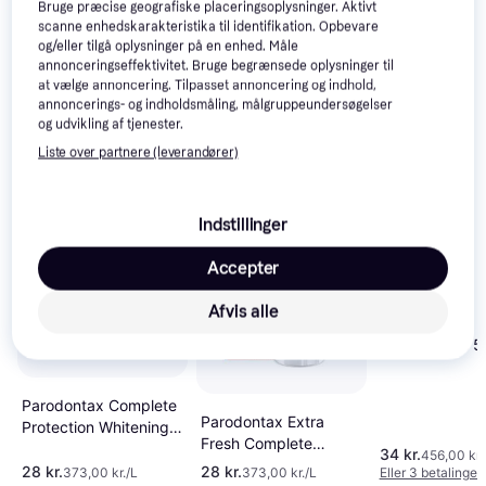
Relaterede produkter
Bruge præcise geografiske placeringsoplysninger. Aktivt
scanne enhedskarakteristika til identifikation. Opbevare
Se vores forslag til andre produkter, der matcher dine 
og/eller tilgå oplysninger på en enhed. Måle
annonceringseffektivitet. Bruge begrænsede oplysninger til
interesser.
Vis alle
at vælge annoncering. Tilpasset annoncering og indhold,
annoncerings- og indholdsmåling, målgruppeundersøgelser
og udvikling af tjenester.
Trender
Liste over partnere (leverandører)
Indstillinger
Accepter
Afvis alle
Weleda Salt
Toothpaste 75
Parodontax Complete
Parodontax Extra
Protection Whitening
Fresh Complete
75ml
34 kr.
456,00 kr.
Protection 75ml
28 kr.
28 kr.
373,00 kr./L
373,00 kr./L
Eller 3 betalinger 