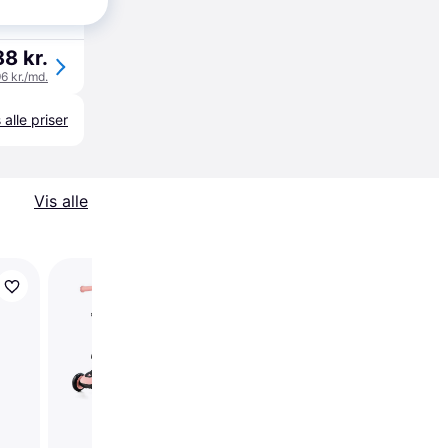
øbsgaranti
8 kr.
96 kr./md.
 alle priser
Vis alle
Kinderkraft Balance B
Three Wheel Scooter
Halley White