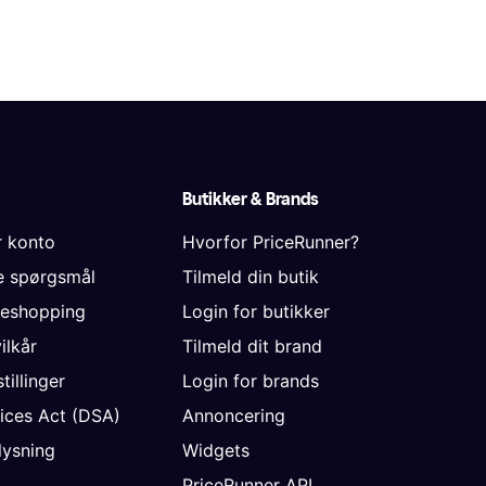
Butikker & Brands
r konto
Hvorfor PriceRunner?
de spørgsmål
Tilmeld din butik
neshopping
Login for butikker
vilkår
Tilmeld dit brand
tillinger
Login for brands
vices Act (DSA)
Annoncering
ysning
Widgets
PriceRunner API