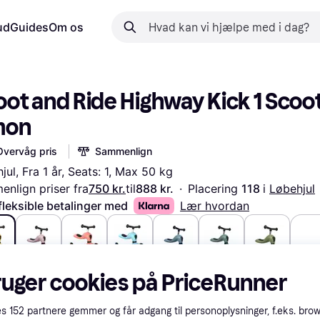
ud
Guides
Om os
ot and Ride Highway Kick 1 Scoot
mon
Overvåg pris
Sammenlign
jul, Fra 1 år, Seats: 1, Max 50 kg
nlign priser fra
750 kr.
til
888 kr.
·
Placering 
118 
i 
Løbehjul
fleksible betalinger med
Lær hvordan
r.
654 kr.
660 kr.
750 kr.
649 kr.
669 kr.
658 kr.
ruger cookies på PriceRunner
es
152
partnere gemmer og får adgang til personoplysninger, f.eks. bro