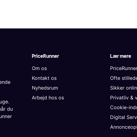
PriceRunner
Lær mere
Om os
PriceRunne
Kontakt os
Ofte stille
gende
Nyhedsrum
Sikker onli
Arbejd hos os
Privatliv & 
uge.
Cookie-inds
når du
unner
Digital Ser
Annonceopl