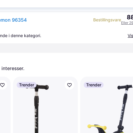
K
88
Lemon 96354
Bestillingsvare
Eller 2
nde i denne kategori.
Vis
 interesser.
Trender
Trender