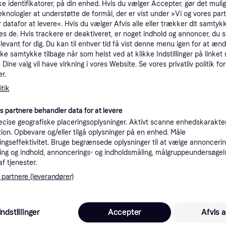
ke identifikatorer, på din enhed. Hvis du vælger Accepter, gør det mulig
tioner
eknologier at understøtte de formål, der er vist under »Vi og vores par
 datafor at levere«. Hvis du vælger Afvis alle eller trækker dit samtykk
es de. Hvis trackere er deaktiveret, er noget indhold og annoncer, du se
elevant for dig. Du kan til enhver tid få vist denne menu igen for at ænd
Pro
kke samtykke tilbage når som helst ved at klikke Indstillinger på linket
Dine valg vil have virkning i vores Website. Se vores privatliv politik for
r.
7
Fri fragt
,
1-3 dage
tik
es partnere behandler data for at levere
K
cise geografiske placeringsoplysninger. Aktivt scanne enhedskarakteri
ation. Opbevare og/eller tilgå oplysninger på en enhed. Måle
75
·
Laveste pris
Fri fragt
,
1-3 dage
ngseffektivitet. Bruge begrænsede oplysninger til at vælge annoncering
ng og indhold, annoncerings- og indholdsmåling, målgruppeundersøgel
af tjenester.
K
 partnere (leverandører)
82
Scoot and Ride - Highway kick 1 - Lemon - Fri fragt og klar til levering - Prismatch
Fri fragt
,
1 dag
Eller 2
Indstillinger
Accepter
Afvis a