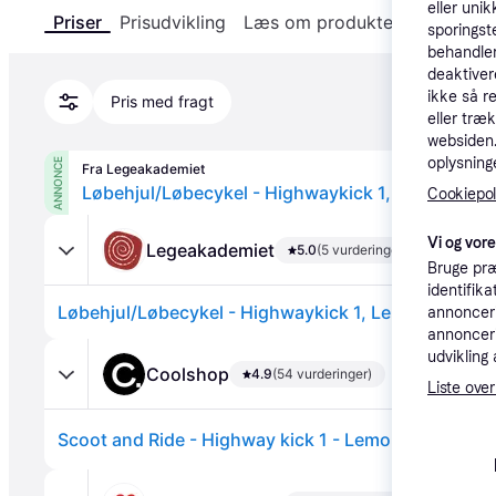
eller unik
Priser
Prisudvikling
Læs om produktet
Specifika
sporingst
behandler
deaktiver
ikke så r
Pris med fragt
eller træ
websiden. 
oplysninge
ANNONCE
Fra Legeakademiet
Løbehjul/Løbecykel - Highwaykick 1, Lemon
Cookiepoli
Vi og vor
Legeakademiet
5.0
(5 vurderinger)
Bruge præ
identifik
Løbehjul/Løbecykel - Highwaykick 1, Lemon
annonceri
annonceri
udvikling 
Coolshop
4.9
(54 vurderinger)
Liste over