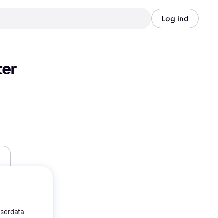
Log ind
Annonce
Annonce
er 
wserdata