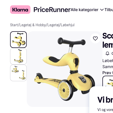
Alle kategorier
Tilb
Start
/
Legetøj & Hobby
/
Legetøj
/
Løbehjul
Sco
le
Løbeh
Samme
Prøv 
750 k
Vi b
Vi og vor