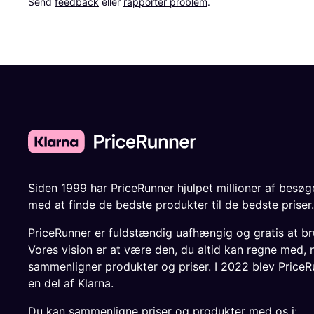
Send 
feedback
 eller 
rapporter problem
.
Siden 1999 har PriceRunner hjulpet millioner af besø
med at finde de bedste produkter til de bedste priser.
PriceRunner er fuldstændig uafhængig og gratis at br
Vores vision er at være den, du altid kan regne med, 
sammenligner produkter og priser. I 2022 blev PriceR
en del af Klarna.
Du kan sammenligne priser og produkter med os i: