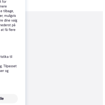
t for
tnere
e tilbage,
r, muligvis
re dine valg
moveret
 nederst på
 at få flere
50 kr.
øbsgaranti
stika til
0 kr.
. Tilpasset
ser og
øbsgaranti
5 kr.
75 kr./md.
lle