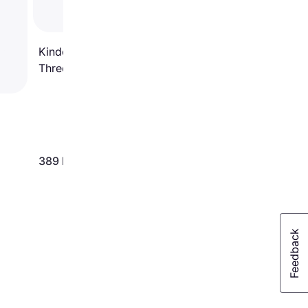
Kinderkraft Balance Bike &
Three Wheel Scooter
Halley Pink
389 kr.
389 kr.