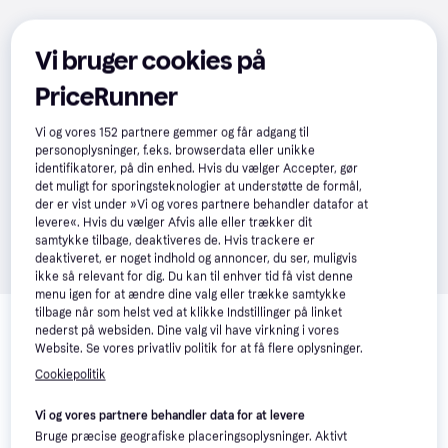
Vi bruger cookies på
PriceRunner
Vi og vores
152
partnere gemmer og får adgang til
personoplysninger, f.eks. browserdata eller unikke
identifikatorer, på din enhed. Hvis du vælger Accepter, gør
det muligt for sporingsteknologier at understøtte de formål,
der er vist under »Vi og vores partnere behandler datafor at
levere«. Hvis du vælger Afvis alle eller trækker dit
samtykke tilbage, deaktiveres de. Hvis trackere er
deaktiveret, er noget indhold og annoncer, du ser, muligvis
ikke så relevant for dig. Du kan til enhver tid få vist denne
menu igen for at ændre dine valg eller trække samtykke
Relaterede produkter
tilbage når som helst ved at klikke Indstillinger på linket
nederst på websiden. Dine valg vil have virkning i vores
Se vores forslag til andre produkter, der matcher dine 
Website. Se vores privatliv politik for at få flere oplysninger.
interesser.
Vis alle
Cookiepolitik
-92 kr.
Vi og vores partnere behandler data for at levere
Bruge præcise geografiske placeringsoplysninger. Aktivt