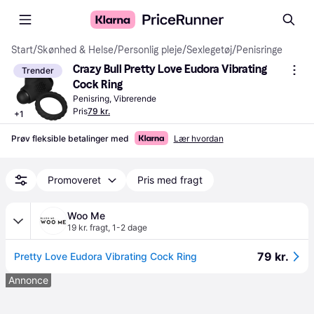
Start
/
Skønhed & Helse
/
Personlig pleje
/
Sexlegetøj
/
Penisringe
Crazy Bull Pretty Love Eudora Vibrating 
Trender
Cock Ring
Penisring, Vibrerende
Pris
79 kr.
+
1
Prøv fleksible betalinger med
Lær hvordan
Promoveret
Pris med fragt
Woo Me
19 kr. fragt
,
1-2 dage
79 kr.
Pretty Love Eudora Vibrating Cock Ring
Annonce