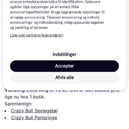
scanne enhedskarakteristika til identifikation. Opbevare
og/eller tilgå oplysninger på en enhed. Måle
annonceringseffektivitet. Bruge begrænsede oplysninger til
at vælge annoncering. Tilpasset annoncering og indhold,
annoncerings- og indholdsmåling, målgruppeundersøgelser
og udvikling af tjenester.
Hot Octopuss Jett
Liste over partnere (leverandører)
LELO Tor 3
Lovense Diamo
Indstillinger
799 kr.
319 kr.
817 kr.
Accepter
Læs om produktet
Afvis alle
Laveste pris for 
Crazy Bull Pretty Love Eudora 
Vibrating Cock Ring
 er 
79 kr.
. Det er den bedste pris 
lige nu hos 1 butik.
Sammenlign:
Crazy Bull Sexlegetøj
Crazy Bull Penisringe