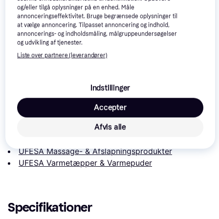
og/eller tilgå oplysninger på en enhed. Måle
annonceringseffektivitet. Bruge begrænsede oplysninger til
Ruhhy Elektris
Beurer HK 48
4.4
at vælge annoncering. Tilpasset annoncering og indhold,
Varmepude 60
Cosy
annoncerings- og indholdsmåling, målgruppeundersøgelser
30cm
og udvikling af tjenester.
Beurer HK49
3.9
Liste over partnere (leverandører)
495 kr.
399 kr.
299 kr.
Eller 3 betalinger af 165 kr.
Indstillinger
Læs om produktet
Accepter
Laveste pris for 
UFESA Termisk pude
 er 
267 kr.
. Det er 
Afvis alle
den bedste pris lige nu hos 1 butik.
Sammenlign:
UFESA Massage- & Afslapningsprodukter
UFESA Varmetæpper & Varmepuder
Specifikationer