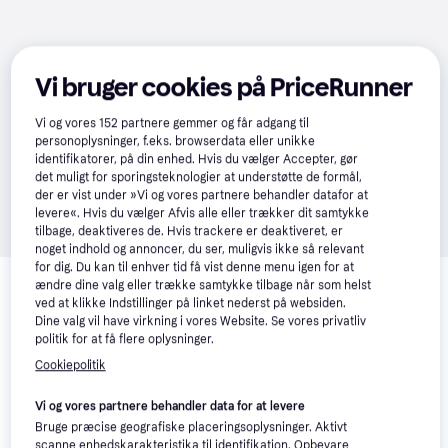
Vi bruger cookies på PriceRunner
Vi og vores
152
partnere gemmer og får adgang til
personoplysninger, f.eks. browserdata eller unikke
identifikatorer, på din enhed. Hvis du vælger Accepter, gør
det muligt for sporingsteknologier at understøtte de formål,
der er vist under »Vi og vores partnere behandler datafor at
levere«. Hvis du vælger Afvis alle eller trækker dit samtykke
tilbage, deaktiveres de. Hvis trackere er deaktiveret, er
noget indhold og annoncer, du ser, muligvis ikke så relevant
Relaterede produkter
for dig. Du kan til enhver tid få vist denne menu igen for at
ændre dine valg eller trække samtykke tilbage når som helst
Se vores forslag til andre produkter, der matcher dine 
ved at klikke Indstillinger på linket nederst på websiden.
Dine valg vil have virkning i vores Website. Se vores privatliv
interesser.
Vis alle
politik for at få flere oplysninger.
Cookiepolitik
Vi og vores partnere behandler data for at levere
Bruge præcise geografiske placeringsoplysninger. Aktivt
scanne enhedskarakteristika til identifikation. Opbevare