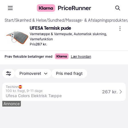
Start
/
Skønhed & Helse
/
Sundhed
/
Massage- & Afslapningsprodukter
UFESA Termisk pude
Varmetæppe & Varmepude, Automatisk slukning, 
Varmefunktion
Pris
267 kr.
Prøv fleksible betalinger med
Lær hvordan
Promoveret
Pris med fragt
Techinn
100 kr. fragt
,
9-11 dage
267 kr.
Ufesa Colors Elektrisk Tæppe
Annonce