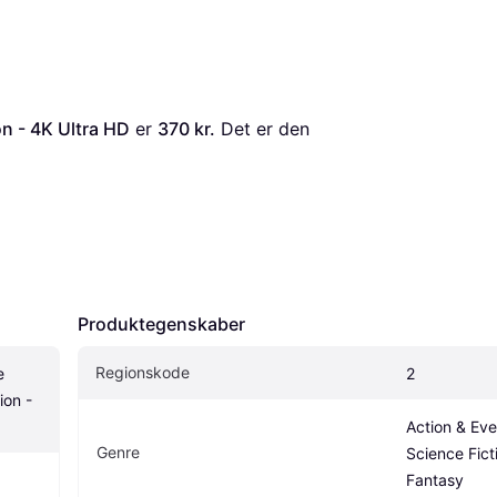
on - 4K Ultra HD
 er 
370 kr.
 Det er den 
Produktegenskaber
Regionskode
 
2
on - 
Action & Even
Genre
Science Ficti
Fantasy