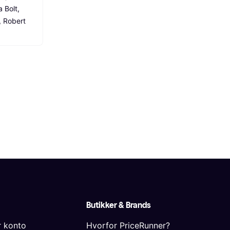
 Bolt, 
 Robert 
Butikker & Brands
r konto
Hvorfor PriceRunner?