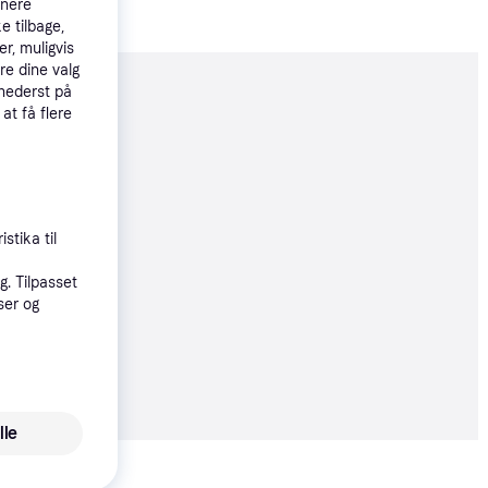
tnere
e tilbage,
r, muligvis
re dine valg
 nederst på
moveret
 at få flere
0 kr.
stika til
23 kr./md.
. Tilpasset
ser og
øbsgaranti
9 kr.
50 kr./md.
lle
Vis alle