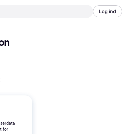
Log ind
Annonce
Annonce
on 
y
wserdata
t for