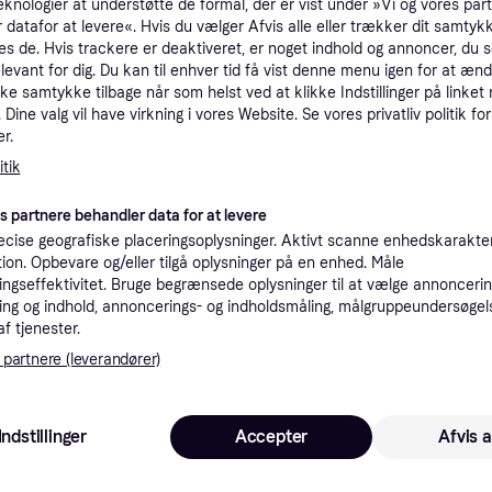
eknologier at understøtte de formål, der er vist under »Vi og vores par
tioner
 datafor at levere«. Hvis du vælger Afvis alle eller trækker dit samtykk
es de. Hvis trackere er deaktiveret, er noget indhold og annoncer, du se
elevant for dig. Du kan til enhver tid få vist denne menu igen for at ænd
kke samtykke tilbage når som helst ved at klikke Indstillinger på linket
Pro
Dine valg vil have virkning i vores Website. Se vores privatliv politik for
r.
tik
es partnere behandler data for at levere
37
cise geografiske placeringsoplysninger. Aktivt scanne enhedskarakteri
Laveste pris
Eller 1
ation. Opbevare og/eller tilgå oplysninger på en enhed. Måle
ngseffektivitet. Bruge begrænsede oplysninger til at vælge annoncering
ng og indhold, annoncerings- og indholdsmåling, målgruppeundersøgel
K
af tjenester.
 partnere (leverandører)
44
Fri fragt
,
1 dag
Eller 1
Indstillinger
Accepter
Afvis a