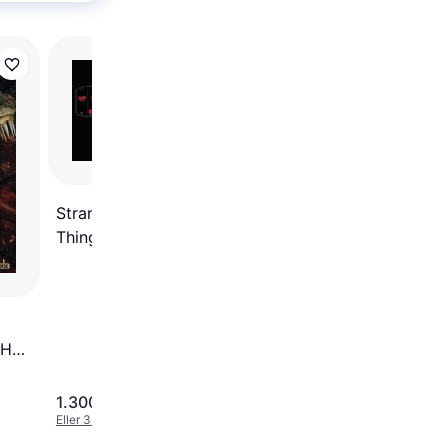
Trender
Terminator 2 Special
Edition (4K-UHD Blu-
Stranger Things Stranger
Things Seasons 1 to 5
Complete
 HD
1.300 kr.
210 kr.
Eller 3 betalinger af 433 kr.