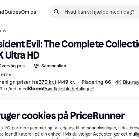
ud
Guides
Om os
ray
ident Evil: The Complete Collecti
K Ultra HD
Overvåg pris
Sammenlign
u-ray
nlign priser fra
370 kr.
til
449 kr.
·
Placering 
66 
i 
4K Blu-ra
3 kr./md. med
Prøv fleksible betalinger*
ruger cookies på PriceRunner
es
152
partnere gemmer og får adgang til personoplysninger, f.eks. bro
ke identifikatorer, på din enhed. Hvis du vælger Accepter, gør det mulig