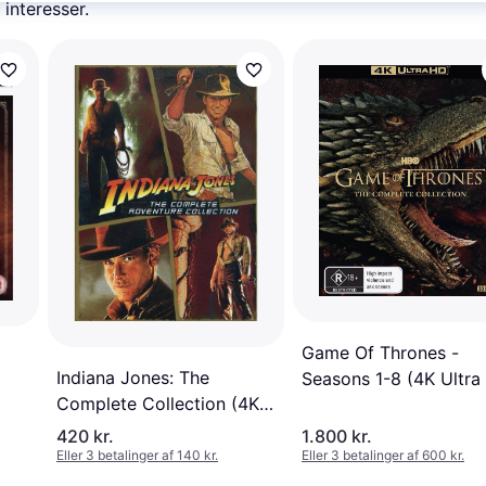
 interesser.
Game Of Thrones -
Indiana Jones: The
Seasons 1-8 (4K Ultra
Complete Collection (4K
+ Blu-ray)
HD +
Blu-ray)
420 kr.
1.800 kr.
Eller 3 betalinger af 140 kr.
Eller 3 betalinger af 600 kr.