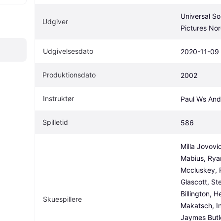
Universal So
Udgiver
Pictures Nor
Udgivelsesdato
2020-11-09
Produktionsdato
2002
Instruktør
Paul Ws And
Spilletid
586
Milla Jovovic
Mabius, Ryan
Mccluskey, F
Glascott, St
Billington, He
Skuespillere
Makatsch, In
Jaymes Butle