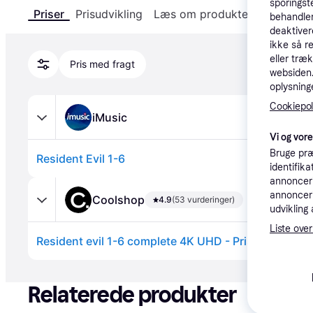
sporingst
Priser
Prisudvikling
Læs om produktet
Specifika
behandler
deaktiver
ikke så r
eller træ
Pris med fragt
websiden. 
oplysninge
Cookiepoli
iMusic
Vi og vor
Bruge præ
Resident Evil 1-6
identifik
annonceri
annonceri
Coolshop
4.9
(53 vurderinger)
udvikling 
Liste over
Resident evil 1-6 complete 4K UHD - Prismatch
Annonce
Relaterede produkter