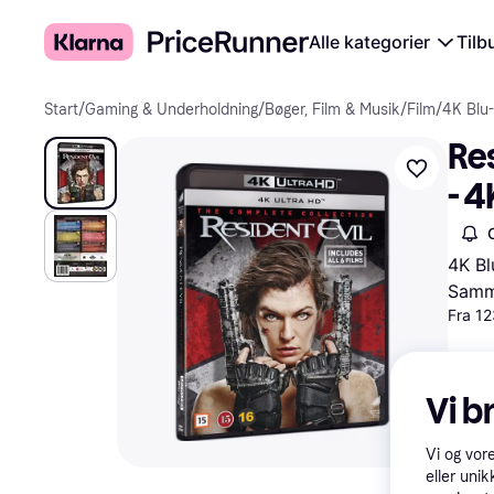
Alle kategorier
Tilb
Start
/
Gaming & Underholdning
/
Bøger, Film & Musik
/
Film
/
4K Blu-
Res
- 4
4K Bl
Samme
Fra 12
Vi b
Vi og vor
eller unik