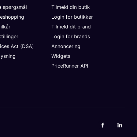
de spørgsmål
Tilmeld din butik
neshopping
Login for butikker
vilkår
Tilmeld dit brand
tillinger
Login for brands
vices Act (DSA)
Annoncering
ysning
Widgets
PriceRunner API