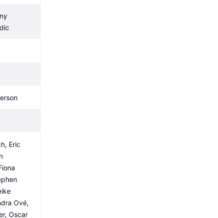
ny 
dic
erson
h, Eric 
 
iona 
ephen 
ike 
dra Ové, 
r, Oscar 