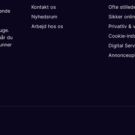
Kontakt os
Ofte stille
gende
Nyhedsrum
Sikker onli
Arbejd hos os
Privatliv & 
uge.
Cookie-inds
når du
unner
Digital Ser
Annonceopl