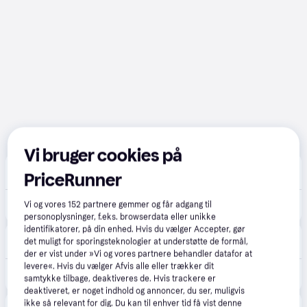
Vi bruger cookies på
Bilka
4.6
(89)
PriceRunner
49 kr. fragt
,
2 dage
949 kr.
Vi og vores
152
partnere gemmer og får adgang til
Ninja 2-i-1 blender med Auto-iQ BN750EU
personoplysninger, f.eks. browserdata eller unikke
identifikatorer, på din enhed. Hvis du vælger Accepter, gør
Føtex
4.8
(31)
det muligt for sporingsteknologier at understøtte de formål,
49 kr. fragt
,
3 dage
der er vist under »Vi og vores partnere behandler datafor at
levere«. Hvis du vælger Afvis alle eller trækker dit
949 kr.
Ninja 2-i-1 blender med Auto-iQ BN750EU (På lager i butik)
samtykke tilbage, deaktiveres de. Hvis trackere er
deaktiveret, er noget indhold og annoncer, du ser, muligvis
ikke så relevant for dig. Du kan til enhver tid få vist denne
KitchenOne
5.0
(2)