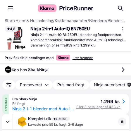
Start
/
Hjem & Husholdning
/
Køkkenapparater
/
Blendere
/
Blendere med kande
Ninja 2-in-1 Auto-IQ BN750EU
4,8
Ninja 2-i-1 Auto-IQ BN750EU blender og foodprocessor 
kombinerer praktisk funktionalitet med Auto-IQ teknologi, 
der muliggør præcis blanding og hakning hver gang.
Sammenlign priser fra
859 kr.
til
1.299 kr.
Prøv fleksible betalinger med
Lær hvordan
SharkNinja
Køb hos 
Promoveret
Pris med fragt
Ninja autoriseret
Fra SharkNinja
ANNONCE
1.299 kr.
Fri fragt
Eller 3 betalinger af 433 kr.
Ninja 2-i-1 blender med Auto-IQ () i Grå | BN750EU | af SharkNinja
Komplett.dk
4.5
(251)
·
Laveste pris
59 kr. fragt
,
2-6 dage