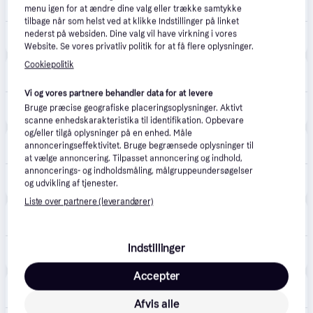
menu igen for at ændre dine valg eller trække samtykke
Fri fragt
tilbage når som helst ved at klikke Indstillinger på linket
nederst på websiden. Dine valg vil have virkning i vores
1.097 kr.
Ninja BN750EU 2-In-1 Foodi Blender
Website. Se vores privatliv politik for at få flere oplysninger.
Cookiepolitik
Coolshop
4.9
(53)
Fri fragt
,
1 dag
Vi og vores partnere behandler data for at levere
1.175 kr.
Bruge præcise geografiske placeringsoplysninger. Aktivt
Ninja - Blender med Auto-iQ - 2-i-1 - Fri fragt og klar til levering - Prismatch
Eller 3 betalinger af 392 kr.
scanne enhedskarakteristika til identifikation. Opbevare
og/eller tilgå oplysninger på en enhed. Måle
CS MEGASTORE
4.5
(1861)
annonceringseffektivitet. Bruge begrænsede oplysninger til
Fri fragt
,
4-5 dage
at vælge annoncering. Tilpasset annoncering og indhold,
annoncerings- og indholdsmåling, målgruppeundersøgelser
1.198 kr.
(ComputerSalg) Ninja BN750EU 2-in-1 Mixer
og udvikling af tjenester.
Eller 3 betalinger af 399 kr.
Liste over partnere (leverandører)
avXperten
4.8
(428)
89 kr. fragt
,
4-6 dage
1.195 kr.
Indstillinger
Ninja BN750EU 2-i-1 Blender 1200W (1,9/0,65 Liter)
Eller 3 betalinger af 398 kr.
Accepter
SharkNinja
Fri fragt
Afvis alle