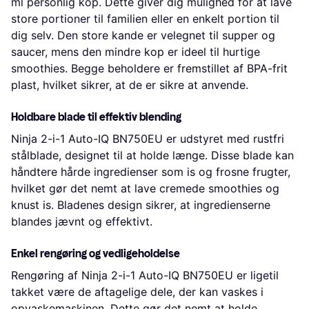
ml personlig kop. Dette giver dig mulighed for at lave
store portioner til familien eller en enkelt portion til
dig selv. Den store kande er velegnet til supper og
saucer, mens den mindre kop er ideel til hurtige
smoothies. Begge beholdere er fremstillet af BPA-frit
plast, hvilket sikrer, at de er sikre at anvende.
Holdbare blade til effektiv blending
Ninja 2-i-1 Auto-IQ BN750EU er udstyret med rustfri
stålblade, designet til at holde længe. Disse blade kan
håndtere hårde ingredienser som is og frosne frugter,
hvilket gør det nemt at lave cremede smoothies og
knust is. Bladenes design sikrer, at ingredienserne
blandes jævnt og effektivt.
Enkel rengøring og vedligeholdelse
Rengøring af Ninja 2-i-1 Auto-IQ BN750EU er ligetil
takket være de aftagelige dele, der kan vaskes i
opvaskemaskinen. Dette gør det nemt at holde