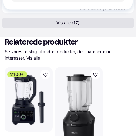
1.299 kr.
Ninja 2-i-1 blender med Auto-IQ () i Grå | BN750EU | af SharkNinja
Eller 3 betalinger af 433 kr.
Vis alle (17)
Relaterede produkter
Se vores forslag til andre produkter, der matcher dine 
interesser.
Vis alle
100+