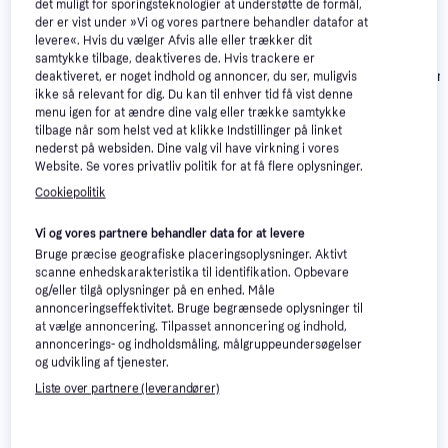
det muligt for sporingsteknologier at understøtte de formål,
der er vist under »Vi og vores partnere behandler datafor at
levere«. Hvis du vælger Afvis alle eller trækker dit
samtykke tilbage, deaktiveres de. Hvis trackere er
JBL Vibe Beam
JBL Vibe Beam 2
deaktiveret, er noget indhold og annoncer, du ser, muligvis
JBL Tune Beam
3.9
White
Black
ikke så relevant for dig. Du kan til enhver tid få vist denne
Black
menu igen for at ændre dine valg eller trække samtykke
tilbage når som helst ved at klikke Indstillinger på linket
799 kr.
nederst på websiden. Dine valg vil have virkning i vores
279 kr.
279 kr.
Eller 3 betalinger af 266 kr.
Website. Se vores privatliv politik for at få flere oplysninger.
Cookiepolitik
Læs om produktet
Vi og vores partnere behandler data for at levere
Laveste pris for 
Nothing CMF Buds ANC In-Ear 
Bruge præcise geografiske placeringsoplysninger. Aktivt
Orange
 er 
459 kr.
. Det er den bedste pris lige nu hos 1 
scanne enhedskarakteristika til identifikation. Opbevare
og/eller tilgå oplysninger på en enhed. Måle
butik.
annonceringseffektivitet. Bruge begrænsede oplysninger til
Sammenlign:
at vælge annoncering. Tilpasset annoncering og indhold,
Nothing Høretelefoner
annoncerings- og indholdsmåling, målgruppeundersøgelser
og udvikling af tjenester.
Nothing Høretelefoner
Liste over partnere (leverandører)