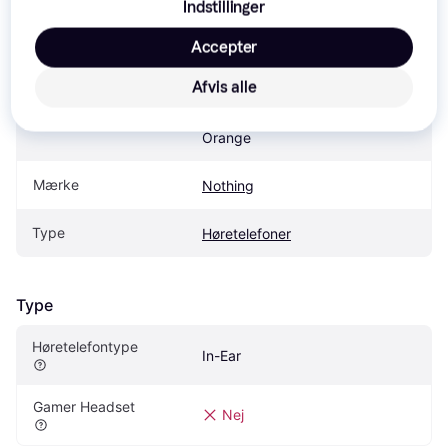
Specifikationer
Indstillinger
Accepter
Produkt
Afvis alle
Nothing CMF Buds ANC In-Ear 
Produktnavn
Orange
Mærke
Nothing
Type
Høretelefoner
Type
Høretelefontype
In-Ear
Gamer Headset
Nej