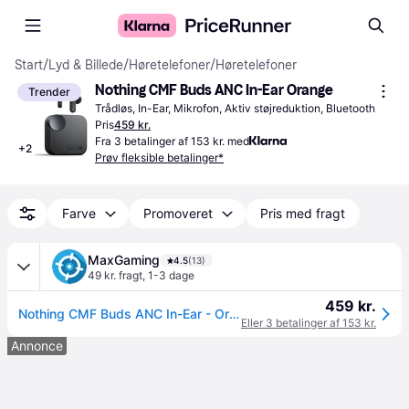
Start
/
Lyd & Billede
/
Høretelefoner
/
Høretelefoner
Nothing CMF Buds ANC In-Ear Orange
Trender
Trådløs, In-Ear, Mikrofon, Aktiv støjreduktion, Bluetooth
Pris
459 kr.
Fra 3 betalinger af 153 kr. med
+
2
Prøv fleksible betalinger*
Farve
Promoveret
Pris med fragt
MaxGaming
4.5
(13)
49 kr. fragt
,
1-3 dage
459 kr.
Nothing CMF Buds ANC In-Ear - Orange
Eller 3 betalinger af 153 kr.
Annonce