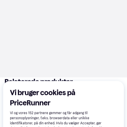
Relaterede produkter
Se vores forslag til andre produkter, der matcher dine 
Vi bruger cookies på
interesser.
Vis alle
PriceRunner
Trender
-520 kr.
-520 kr.
Vi og vores
152
partnere gemmer og får adgang til
personoplysninger, f.eks. browserdata eller unikke
identifikatorer, på din enhed. Hvis du vælger Accepter, gør