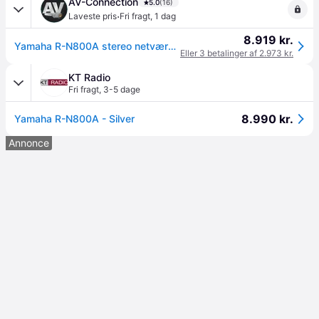
AV-Connection
5.0
(16)
·
Laveste pris
Fri fragt
,
1 dag
8.919 kr.
Yamaha R-N800A stereo netværksreceiver (2x 100W, 8 Ohm) | BUY & TRY | PRIS-MATCH
Eller 3 betalinger af 2.973 kr.
KT Radio
Fri fragt
,
3-5 dage
8.990 kr.
Yamaha R-N800A - Silver
Annonce