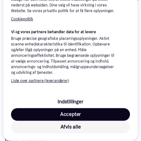
2.220 kr.
2.887 kr.
4.213 kr.
nederst på websiden. Dine valg vil have virkning i vores
Website. Se vores privatliv politik for at få flere oplysninger.
Cookiepolitik
Anmeldelser
Vi og vores partnere behandler data for at levere
Bruge præcise geografiske placeringsoplysninger. Aktivt
scanne enhedskarakteristika til identifikation. Opbevare
og/eller tilgå oplysninger på en enhed. Måle
annonceringseffektivitet. Bruge begrænsede oplysninger til
at vælge annoncering. Tilpasset annoncering og indhold,
annoncerings- og indholdsmåling, målgruppeundersøgelser
og udvikling af tjenester.
Liste over partnere (leverandører)
Indstillinger
Læs om produktet
Accepter
Laveste pris for 
Yamaha R-N800A Silver Stereo 
Afvis alle
Remote
 er 
8.919 kr.
 Det er den bedste pris lige nu 
blandt 
6
 butikker.