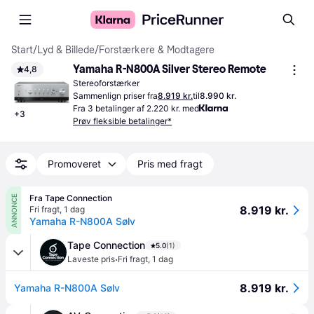
Start
/
Lyd & Billede
/
Forstærkere & Modtagere
Yamaha R-N800A Silver Stereo Remote
4,8
Stereoforstærker
Sammenlign priser fra
8.919 kr.
til
8.990 kr.
Fra 3 betalinger af 2.220 kr. med
+
3
Prøv fleksible betalinger*
Promoveret
Pris med fragt
Fra Tape Connection
ANNONCE
8.919 kr.
Fri fragt
,
1 dag
Yamaha R-N800A Sølv
Tape Connection
5.0
(1)
·
Laveste pris
Fri fragt
,
1 dag
8.919 kr.
Yamaha R-N800A Sølv