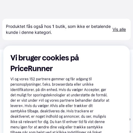
Produktet fås også hos 
1
butik
, som ikke er betalende 
Vis alle
kunde i denne kategori.
Relaterede produkter
Vi bruger cookies på
Se vores forslag til andre produkter, der matcher dine 
PriceRunner
interesser.
Vis alle
Vi og vores
152
partnere gemmer og får adgang til
personoplysninger, f.eks. browserdata eller unikke
-838 kr.
identifikatorer, på din enhed. Hvis du vælger Accepter, gør
det muligt for sporingsteknologier at understøtte de formål,
der er vist under »Vi og vores partnere behandler datafor at
levere«. Hvis du vælger Afvis alle eller trækker dit
samtykke tilbage, deaktiveres de. Hvis trackere er
Yamaha R-
4.8
Yamaha R-
Yamaha R-
4.8
deaktiveret, er noget indhold og annoncer, du ser, muligvis
N800A
N1000A Silver
N1000A Black
ikke så relevant for dig. Du kan til enhver tid få vist denne
6.660 kr.
8.660 kr.
12.639 kr.
menu igen for at ændre dine valg eller trække samtykke
Eller 3 betalinger af
Eller 3 betalinger af
Eller 3 betalinger 
tilbage når som helst ved at klikke Indstillinger på linket