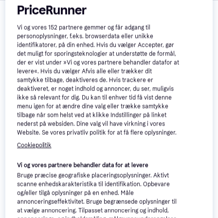
PriceRunner
Anmeldelser
Vi og vores
152
partnere gemmer og får adgang til
personoplysninger, f.eks. browserdata eller unikke
Hjælp andre til at gøre bedre køb. Del din seneste 
identifikatorer, på din enhed. Hvis du vælger Accepter, gør
oplevelse ved at fortælle, hvad du syntes var godt 
det muligt for sporingsteknologier at understøtte de formål,
der er vist under »Vi og vores partnere behandler datafor at
eller mindre godt, da du handlede hos butikken.
levere«. Hvis du vælger Afvis alle eller trækker dit
samtykke tilbage, deaktiveres de. Hvis trackere er
Betaling
deaktiveret, er noget indhold og annoncer, du ser, muligvis
ikke så relevant for dig. Du kan til enhver tid få vist denne
menu igen for at ændre dine valg eller trække samtykke
Klarna, MobilePay, Dankort, 
Betalingsmuligheder
tilbage når som helst ved at klikke Indstillinger på linket
Mastercard, Visa, Maestro
nederst på websiden. Dine valg vil have virkning i vores
Website. Se vores privatliv politik for at få flere oplysninger.
Leveringsmuligheder
Cookiepolitik
Vi og vores partnere behandler data for at levere
TRANSPORTØR
LEVERINGSMULIGHEDER
LEVERINGSMÅDE
Bruge præcise geografiske placeringsoplysninger. Aktivt
scanne enhedskarakteristika til identifikation. Opbevare
og/eller tilgå oplysninger på en enhed. Måle
Hjemmeleverin
DAO365
daoHome
annonceringseffektivitet. Bruge begrænsede oplysninger til
g / Til døren
at vælge annoncering. Tilpasset annoncering og indhold,