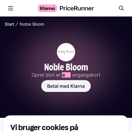
∕
Start
Noble Bloom
Noble Bloom
Opret blot et 
 engangskort
Betal med Klarna
Anmeldelser
Betaling
Leveringsmuligheder
Om butikken
Vi bruger cookies på