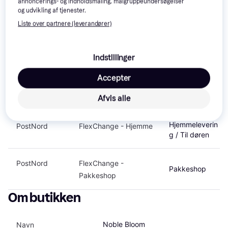
annoncerings- og indholdsmåling, målgruppeundersøgelser
og udvikling af tjenester.
Pakkeshop
DAO365
daoShop
Liste over partnere (leverandører)
GLS
DepositService - 
Hjemmeleverin
g / Til døren
Hjemme
Indstillinger
Accepter
GLS
ShopDelivery  - 
Pakkeshop
Pakkeshop
Afvis alle
Hjemmeleverin
PostNord
FlexChange - Hjemme
g / Til døren
PostNord
FlexChange - 
Pakkeshop
Pakkeshop
Om butikken
Noble Bloom
Navn