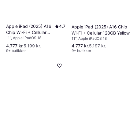
Apple iPad (2025) A16
4.7
Apple iPad (2025) A16 Chip
Chip Wi-Fi + Cellular
Wi-Fi + Cellular 128GB Yellow
11", Apple iPadOS 18
128GB Blue
11", Apple iPadOS 18
4.777 kr.
5.199 kr.
4.777 kr.
5.197 kr.
9+ butikker
9+ butikker