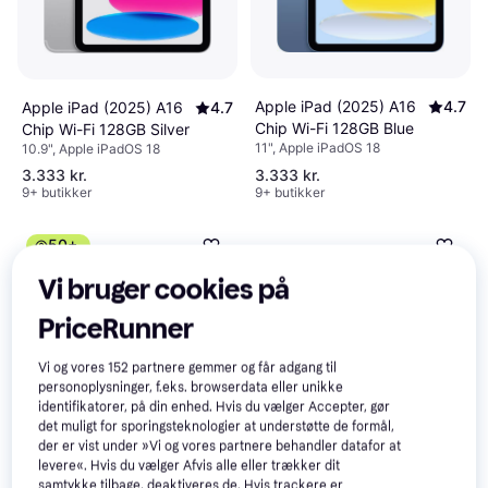
Apple iPad (2025) A16
4.7
Apple iPad (2025) A16
4.7
Chip Wi-Fi 128GB Blue
Chip Wi-Fi 128GB Silver
11", Apple iPadOS 18
10.9", Apple iPadOS 18
3.333 kr.
3.333 kr.
9+ butikker
9+ butikker
50+
Vi bruger cookies på
PriceRunner
Vi og vores
152
partnere gemmer og får adgang til
personoplysninger, f.eks. browserdata eller unikke
identifikatorer, på din enhed. Hvis du vælger Accepter, gør
det muligt for sporingsteknologier at understøtte de formål,
der er vist under »Vi og vores partnere behandler datafor at
levere«. Hvis du vælger Afvis alle eller trækker dit
samtykke tilbage, deaktiveres de. Hvis trackere er
Apple iPad (2025) A16
4.7