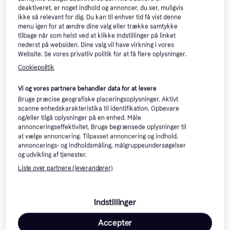
Apple iPad (2025) A16 Chip
deaktiveret, er noget indhold og annoncer, du ser, muligvis
Chip Wi-Fi 128GB Pink
Wi-Fi 128GB Yellow
ikke så relevant for dig. Du kan til enhver tid få vist denne
11", Apple iPadOS 18
11", Apple iPadOS 18
menu igen for at ændre dine valg eller trække samtykke
3.333 kr.
3.333 kr.
tilbage når som helst ved at klikke Indstillinger på linket
9+ butikker
9+ butikker
nederst på websiden. Dine valg vil have virkning i vores
Website. Se vores privatliv politik for at få flere oplysninger.
Cookiepolitik
Vi og vores partnere behandler data for at levere
Bruge præcise geografiske placeringsoplysninger. Aktivt
scanne enhedskarakteristika til identifikation. Opbevare
og/eller tilgå oplysninger på en enhed. Måle
annonceringseffektivitet. Bruge begrænsede oplysninger til
at vælge annoncering. Tilpasset annoncering og indhold,
annoncerings- og indholdsmåling, målgruppeundersøgelser
og udvikling af tjenester.
Liste over partnere (leverandører)
Apple iPad (2025) A16
4.7
Chip Wi-Fi + Cellular
Apple iPad 11 Inch A16 Wi-Fi
11", Apple iPadOS 18
128GB Silver
Indstillinger
Cellular 128GB
Apple iPadOS 18
Accepter
4.709 kr.