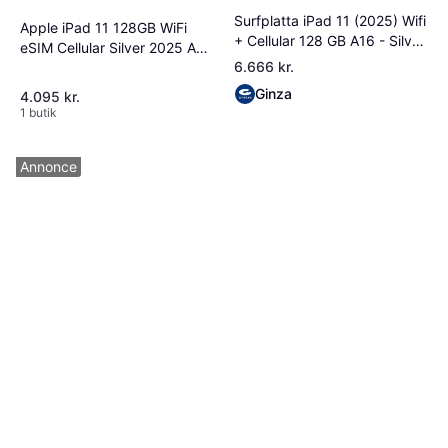
Surfplatta iPad 11 (2025) Wifi
Apple iPad 11 128GB WiFi
+ Cellular 128 GB A16 - Silver
eSIM Cellular Silver 2025 A16
Apple
6.666 kr.
Grade A
Ginza
4.095 kr.
1 butik
Annonce