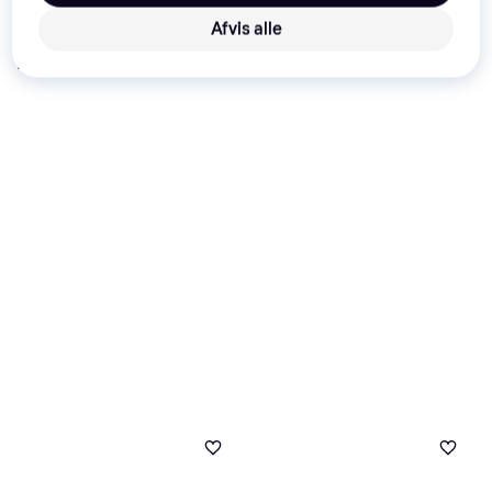
4.777 kr.
Eller 3 betalinger af 1.570 kr.
9+ butikker
8 butikker
Afvis alle
Annonce