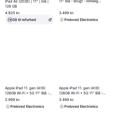
11" Blå - Brugt - Rimelig
iPad Air (2026) | 11" | blå |
stand
128 GB
4.825 kr.
3.499 kr.
Gå til refurbed
Preloved Electronics
Apple iPad 11. gen (A16)
Apple iPad 11. gen (A16)
128GB Wi-Fi + 5G 11" Blå -
128GB Wi-Fi + 5G 11" Blå -
Brugt - Rimelig stand.
Brugt - Som ny.
2.999 kr.
3.499 kr.
Preloved Electronics
Preloved Electronics