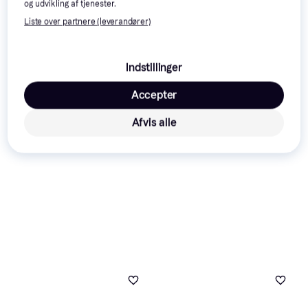
6.291 kr.
og udvikling af tjenester.
Eller 3 betalinger af 2.008 kr.
4 butikker
3 butikker
Liste over partnere (leverandører)
Annonce
Indstillinger
Accepter
Afvis alle