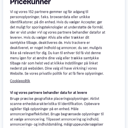
PriceRunner
Apple 11-inch iPad Air
4.3
Wi-Fi 128GB - Blue (M4)
Apple iPad 11 Inch A16 Wi-Fi
11"
Vi og vores
152
partnere gemmer og får adgang til
Cellular 128GB
personoplysninger, f.eks. browserdata eller unikke
Apple iPadOS 18
identifikatorer, på din enhed. Hvis du vælger Accepter, gør
4.709 kr.
det muligt for sporingsteknologier at understøtte de formål,
5.999 kr.
Eller 3 betalinger af 1.570 kr.
der er vist under »Vi og vores partnere behandler datafor at
7 butikker
9+ butikker
levere«. Hvis du vælger Afvis alle eller trækker dit
samtykke tilbage, deaktiveres de. Hvis trackere er
deaktiveret, er noget indhold og annoncer, du ser, muligvis
ikke så relevant for dig. Du kan til enhver tid få vist denne
menu igen for at ændre dine valg eller trække samtykke
tilbage når som helst ved at klikke Indstillinger på linket
nederst på websiden. Dine valg vil have virkning i vores
Website. Se vores privatliv politik for at få flere oplysninger.
Cookiepolitik
Vi og vores partnere behandler data for at levere
Bruge præcise geografiske placeringsoplysninger. Aktivt
scanne enhedskarakteristika til identifikation. Opbevare
og/eller tilgå oplysninger på en enhed. Måle
Apple iPad Air M4 11
4.3
Apple iPad Air M3
4.6
annonceringseffektivitet. Bruge begrænsede oplysninger til
Inch 128GB 12GB
(2025), 11-inch, Wi-
at vælge annoncering. Tilpasset annoncering og indhold,
11", Apple iPadOS 18
Fi+Cellular, 128GB, Blue
annoncerings- og indholdsmåling, målgruppeundersøgelser
6.024 kr.