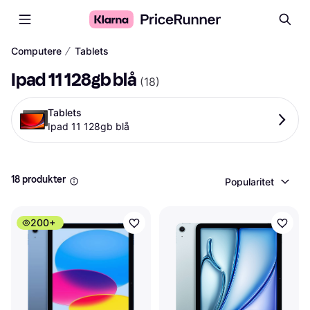
∕
Computere
Tablets
Ipad 11 128gb blå
(
18
)
Tablets
Ipad 11 128gb blå
18 produkter
Popularitet
200+