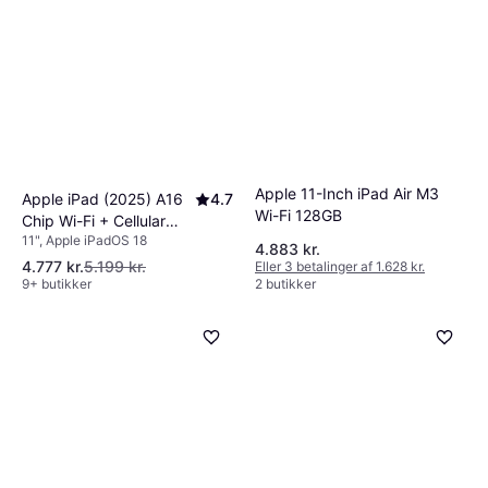
Apple 11-Inch iPad Air M3
Apple iPad (2025) A16
4.7
Wi-Fi 128GB
Chip Wi-Fi + Cellular
11", Apple iPadOS 18
128GB Blue
4.883 kr.
4.777 kr.
5.199 kr.
Eller 3 betalinger af 1.628 kr.
9+ butikker
2 butikker