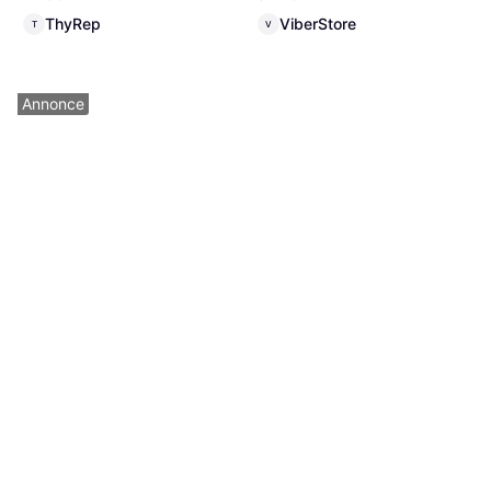
ThyRep
ViberStore
T
V
Annonce