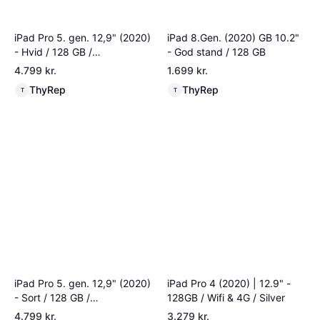
iPad Pro 5. gen. 12,9" (2020)
iPad 8.Gen. (2020) GB 10.2"
- Hvid / 128 GB /
- God stand / 128 GB
Fremragende
4.799 kr.
1.699 kr.
ThyRep
ThyRep
T
T
iPad Pro 5. gen. 12,9" (2020)
iPad Pro 4 (2020) | 12.9" -
- Sort / 128 GB /
128GB / Wifi & 4G / Silver
Fremragende
4.799 kr.
3.279 kr.