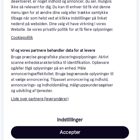
deaktiveret, er noget indhold og annoncer, du ser, muligvis
ikke så relevant for dig. Du kan til enhver tid få vist denne
Apple iPad (2020) 128GB -
Apple iPad 8 128GB WiFi
menu igen for at ændre dine valg eller trække samtykke
Silver
(Space Gray) - 2020 - Grade
tilbage når som helst ved at klikke Indstillinger på linket
B
4.999 kr.
2.195 kr.
nederst på websiden. Dine valg vil have virkning i vores
Website. Se vores privatliv politik for at få flere oplysninger.
INphone.dk
Gå til Datamarked
D
Cookiepolitik
Vi og vores partnere behandler data for at levere
Bruge præcise geografiske placeringsoplysninger. Aktivt
scanne enhedskarakteristika til identifikation. Opbevare
og/eller tilgå oplysninger på en enhed. Måle
annonceringseffektivitet. Bruge begrænsede oplysninger til
at vælge annoncering. Tilpasset annoncering og indhold,
annoncerings- og indholdsmåling, målgruppeundersøgelser
og udvikling af tjenester.
Liste over partnere (leverandører)
Apple iPad 8 128GB WiFi +
iPad Pro 3 (2020) 11" -
Indstillinger
Cellular (Space Gray) - 2020
128GB / Wifi & 4G / Silver
- Grade B
2.395 kr.
2.898 kr.
Accepter
Gå til Redoffice Konpap A/S
ViberStore
V