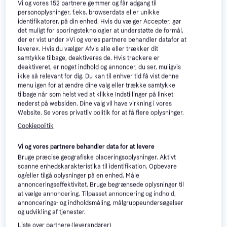
Vi og vores
152
partnere gemmer og får adgang til
personoplysninger, f.eks. browserdata eller unikke
identifikatorer, på din enhed. Hvis du vælger Accepter, gør
det muligt for sporingsteknologier at understøtte de formål,
der er vist under »Vi og vores partnere behandler datafor at
levere«. Hvis du vælger Afvis alle eller trækker dit
samtykke tilbage, deaktiveres de. Hvis trackere er
deaktiveret, er noget indhold og annoncer, du ser, muligvis
ikke så relevant for dig. Du kan til enhver tid få vist denne
menu igen for at ændre dine valg eller trække samtykke
tilbage når som helst ved at klikke Indstillinger på linket
nederst på websiden. Dine valg vil have virkning i vores
Website. Se vores privatliv politik for at få flere oplysninger.
Apple iPad Pro 13 Inch
3.9
Apple iPad Pro M5 13
3.9
Cookiepolitik
Cellular 256 GB Sølv
Inch WiFi 1TB Nano
13", iPadOS 26
13", iPadOS 26
Texture Glass
Vi og vores partnere behandler data for at levere
13.548 kr.
20.499 kr.
Bruge præcise geografiske placeringsoplysninger. Aktivt
9+ butikker
6 butikker
scanne enhedskarakteristika til identifikation. Opbevare
og/eller tilgå oplysninger på en enhed. Måle
Trender
annonceringseffektivitet. Bruge begrænsede oplysninger til
at vælge annoncering. Tilpasset annoncering og indhold,
annoncerings- og indholdsmåling, målgruppeundersøgelser
og udvikling af tjenester.
Liste over partnere (leverandører)