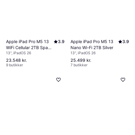
Apple iPad Pro M5 13
3.9
Apple iPad Pro M5 13
3.9
WiFi Cellular 2TB Space
Nano Wi-Fi 2TB Silver
13", iPadOS 26
13", iPadOS 26
Black
23.548 kr.
25.499 kr.
9 butikker
7 butikker