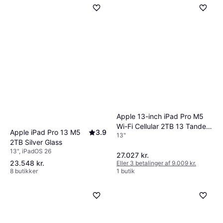
Apple 13-inch iPad Pro M5
Wi-Fi Cellular 2TB 13 Tandem
Apple iPad Pro 13 M5
3.9
13"
OLED
2TB Silver Glass
13", iPadOS 26
27.027 kr.
23.548 kr.
Eller 3 betalinger af 9.009 kr.
8 butikker
1 butik