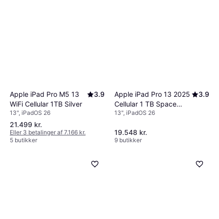
Apple iPad Pro M5 13
3.9
Apple iPad Pro 13 2025
3.9
WiFi Cellular 1TB Silver
Cellular 1 TB Space
13", iPadOS 26
13", iPadOS 26
Black
21.499 kr.
19.548 kr.
Eller 3 betalinger af 7.166 kr.
5 butikker
9 butikker