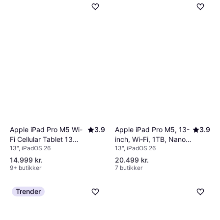
Apple iPad Pro M5 Wi-
3.9
Apple iPad Pro M5, 13-
3.9
Fi Cellular Tablet 13
inch, Wi-Fi, 1TB, Nano-
13", iPadOS 26
13", iPadOS 26
Inch
Texture Glass Space
Black
14.999 kr.
20.499 kr.
9+ butikker
7 butikker
Trender