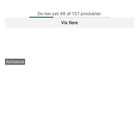
M4 M5
Du har set 48 af 157 produkter.
Pomologic BookFold Clear for
iPad Pro 13 M4 M5 Pink
Vis flere
Tabletcover
332 kr.
361 kr.
Eller 3 betalinger af 111 kr.
2 butikker
1 butik
Annonce