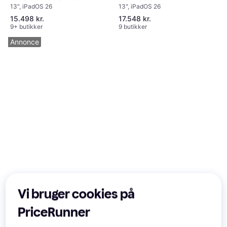
13", iPadOS 26
13", iPadOS 26
Inch
15.498 kr.
17.548 kr.
9+ butikker
9 butikker
Annonce
Vi bruger cookies på
PriceRunner