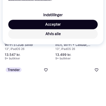
Indstillinger
Accepter
Afvis alle
Apple iPad Pro M5 13
3.9
Apple iPad Pro M5, 13-
3.9
Wi-Fi 512GB Silver
inch, Wi-Fi + Cellular,
13", iPadOS 26
13", iPadOS 26
256GB, Standard Glass,
Space Black
13.547 kr.
13.499 kr.
9+ butikker
9+ butikker
Trender