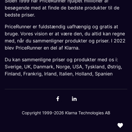
Siden 1999 har PriceRunner hjulpet millioner af
besøgende med at finde de bedste produkter til de
bedste priser.
PriceRunner er fuldstændig uafhængig og gratis at
bruge. Vores vision er at være den, du altid kan regne
med, når du sammenligner produkter og priser. I 2022
blev PriceRunner en del af Klarna.
Du kan sammenligne priser og produkter med os i:
Sverige
,
UK
,
Danmark
,
Norge
,
USA
,
Tyskland
,
Østrig
,
Finland
,
Frankrig
,
Irland
,
Italien
,
Holland
,
Spanien
Copyright 1999-2026 Klarna Technologies AB