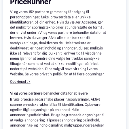
PriceRunner
Lenovo Tab M11 11"
4.5
8GB 128GB LTE Grey
Vi og vores
152
partnere gemmer og får adgang til
Lenovo Tab M11 (incl.
4.5
personoplysninger, f.eks. browserdata eller unikke
Android 13
Folio Case and Tab Pen)
identifikatorer, på din enhed. Hvis du vælger Accepter, gør
11", Android 13
8GB 128GB 11" (2023)
det muligt for sporingsteknologier at understøtte de formål,
2.098 kr.
2.199 kr.
der er vist under »Vi og vores partnere behandler datafor at
1 butik
1 butik
levere«. Hvis du vælger Afvis alle eller trækker dit
samtykke tilbage, deaktiveres de. Hvis trackere er
deaktiveret, er noget indhold og annoncer, du ser, muligvis
ikke så relevant for dig. Du kan til enhver tid få vist denne
menu igen for at ændre dine valg eller trække samtykke
tilbage når som helst ved at klikke Indstillinger på linket
nederst på websiden. Dine valg vil have virkning i vores
Website. Se vores privatliv politik for at få flere oplysninger.
Cookiepolitik
Lenovo Tab M11 ZADB 11"
Vi og vores partnere behandler data for at levere
128GB 8GB Grå
Bruge præcise geografiske placeringsoplysninger. Aktivt
2.298 kr.
scanne enhedskarakteristika til identifikation. Opbevare
1 butik
og/eller tilgå oplysninger på en enhed. Måle
annonceringseffektivitet. Bruge begrænsede oplysninger til
at vælge annoncering. Tilpasset annoncering og indhold,
Annonce
annoncerings- og indholdsmåling, målgruppeundersøgelser