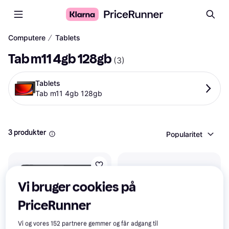
∕
Computere
Tablets
Tab m11 4gb 128gb
(
3
)
Tablets
Tab m11 4gb 128gb
3 produkter
Popularitet
Vi bruger cookies på
PriceRunner
Vi og vores
152
partnere gemmer og får adgang til