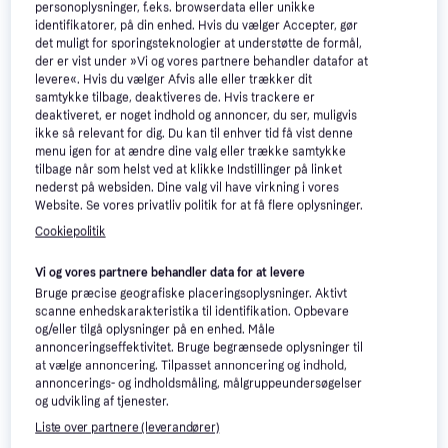
personoplysninger, f.eks. browserdata eller unikke
Lenovo Tab M11 4GB
4.5
identifikatorer, på din enhed. Hvis du vælger Accepter, gør
Lenovo Tab M11 Mediatek
128GB WIFI 11" (2023)
det muligt for sporingsteknologier at understøtte de formål,
128 GB 27,9 cm (11") 4 GB
11", Android 13
der er vist under »Vi og vores partnere behandler datafor at
Luna Grey
Wi-Fi 5 (802.11ac) Android 13
levere«. Hvis du vælger Afvis alle eller trækker dit
2.038 kr.
1.507 kr.
1.658 kr.
Grå
samtykke tilbage, deaktiveres de. Hvis trackere er
Gå til Kontor Syd
Eller 3 betalinger af 502 kr.
deaktiveret, er noget indhold og annoncer, du ser, muligvis
9+ butikker
ikke så relevant for dig. Du kan til enhver tid få vist denne
menu igen for at ændre dine valg eller trække samtykke
tilbage når som helst ved at klikke Indstillinger på linket
nederst på websiden. Dine valg vil have virkning i vores
Website. Se vores privatliv politik for at få flere oplysninger.
Cookiepolitik
Vi og vores partnere behandler data for at levere
Bruge præcise geografiske placeringsoplysninger. Aktivt
scanne enhedskarakteristika til identifikation. Opbevare
og/eller tilgå oplysninger på en enhed. Måle
Lenovo Lenovo Tab M11
annonceringseffektivitet. Bruge begrænsede oplysninger til
ZADA 11" 128GB 4GB Grey
at vælge annoncering. Tilpasset annoncering og indhold,
annoncerings- og indholdsmåling, målgruppeundersøgelser
3.559 kr.
og udvikling af tjenester.
SMVKT
Liste over partnere (leverandører)