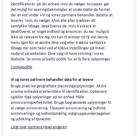
identifikatorer, på din enhed. Hvis du vælger Accepter, gør
det muligt for sporingsteknologier at understøtte de formål,
der er vist under »Vi og vores partnere behandler datafor at
levere«. Hvis du vælger Afvis alle eller trækker dit
samtykke tilbage, deaktiveres de. Hvis trackere er
deaktiveret, er noget indhold og annoncer, du ser, muligvis
ikke så relevant for dig. Du kan til enhver tid få vist denne
menu igen for at ændre dine valg eller trække samtykke
tilbage når som helst ved at klikke Indstillinger på linket
nederst på websiden. Dine valg vil have virkning i vores
Website. Se vores privatliv politik for at få flere oplysninger.
Cookiepolitik
Vi og vores partnere behandler data for at levere
Apple iPad Air 7 2025
4.6
Bruge præcise geografiske placeringsoplysninger. Aktivt
Apple iPad Mini 8.3 Gen
4.7
11 WiFi Cellular 512GB
scanne enhedskarakteristika til identifikation. Opbevare
7 Wi-Fi Cellular 512GB
11", Apple iPadOS 18
Space Grey
og/eller tilgå oplysninger på en enhed. Måle
8.3", Apple iPadOS 18
7.102 kr.
annonceringseffektivitet. Bruge begrænsede oplysninger til
9.786 kr.
Eller 3 betalinger af 2.367 kr.
at vælge annoncering. Tilpasset annoncering og indhold,
9+ butikker
5 butikker
annoncerings- og indholdsmåling, målgruppeundersøgelser
og udvikling af tjenester.
Liste over partnere (leverandører)