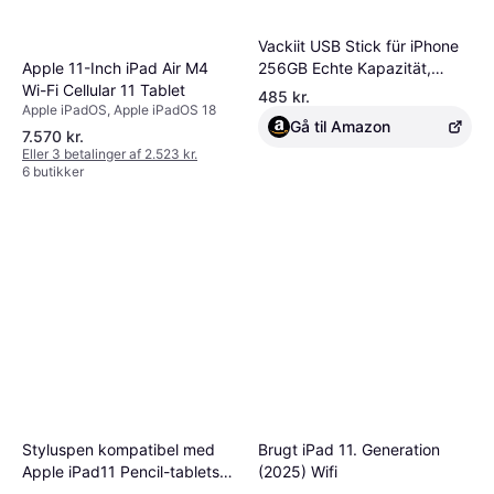
Vackiit USB Stick für iPhone
256GB Echte Kapazität,
Apple 11-Inch iPad Air M4
Apple-zertifizierter USB 3.0
Wi-Fi Cellular 11 Tablet
485 kr.
Apple iPadOS, Apple iPadOS 18
Stick MFi Lightning,USB-C
Gå til Amazon
Foto-Stick,Externer
7.570 kr.
Eller 3 betalinger af 2.523 kr.
Speicherstick für
6 butikker
iPhone,iPad,OTG-fähige
Android-Handys,Mac und PC
3-in-1
Styluspen kompatibel med
Brugt iPad 11. Generation
Apple iPad11 Pencil-tablets –
(2025) Wifi
hurtig opladning,