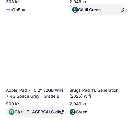
308 kr.
2.949 kr.
vippefølsomhed; fungerer
OnBuy
Gå til Green
med iPad Air2-7, Mini2-7,
iPad4-11, iPad Pro
Apple iPad 7 10.2" 32GB WiFi
Brugt iPad 11. Generation
+ 4G Space Grey - Grade B
(2025) Wifi
900 kr.
2.949 kr.
Gå til ITLAGERSALG.dk
Green