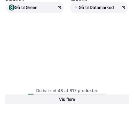
Gå til Green
Gå til Datamarked
D
Brugt iPad Air 10.9” 4.Gen
Brugt iPad Air 10.9” 4.Gen
Du har set 48 af 617 produkter.
(2020) Cellular.
(2020) Cellular.
Vis flere
2.924 kr.
3.554 kr.
Gå til Green
Gå til Green