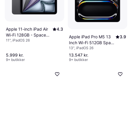
Apple 11-inch iPad Air
4.3
Wi-Fi 128GB - Space
Apple iPad Pro M5 13
3.9
11", iPadOS 26
Gray (M4)
Inch Wi-Fi 512GB Space
13", iPadOS 26
Black
5.999 kr.
13.547 kr.
9+ butikker
9+ butikker