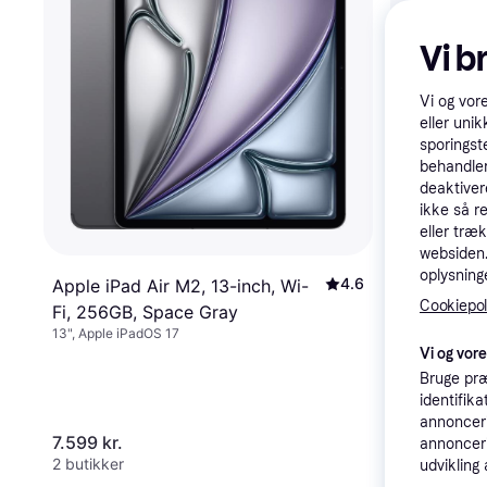
Vi b
Vi og vor
eller unik
sporingst
behandler
deaktiver
ikke så r
eller træ
websiden. 
oplysninge
4.6
Apple iPad Air M2, 13-inch, Wi-
Cookiepoli
Fi, 256GB, Space Gray
13", Apple iPadOS 17
Vi og vor
Apple iPad
Bruge præ
inch, Wi-F
identifik
11", Apple iPa
annonceri
7.599 kr.
4.806 kr.
annonceri
2 butikker
2 butikker
udvikling 