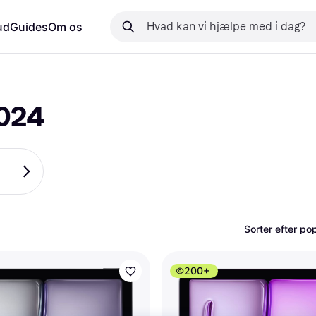
ud
Guides
Om os
2024
Sorter efter pop
200+