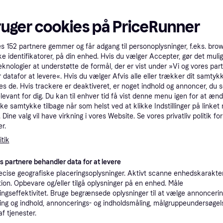
ruger cookies på PriceRunner
es
152
partnere gemmer og får adgang til personoplysninger, f.eks. bro
ke identifikatorer, på din enhed. Hvis du vælger Accepter, gør det mulig
eknologier at understøtte de formål, der er vist under »Vi og vores par
 datafor at levere«. Hvis du vælger Afvis alle eller trækker dit samtykk
es de. Hvis trackere er deaktiveret, er noget indhold og annoncer, du se
elevant for dig. Du kan til enhver tid få vist denne menu igen for at ænd
kke samtykke tilbage når som helst ved at klikke Indstillinger på linket
Dine valg vil have virkning i vores Website. Se vores privatliv politik for
r.
tik
es partnere behandler data for at levere
4.6
Apple iPad Air M2 (2024), 1
 Air M2 (2024), 11-
cise geografiske placeringsoplysninger. Aktivt scanne enhedskarakteri
inch, Wi-Fi, 128GB Purple
i, 128GB Space Grey
ation. Opbevare og/eller tilgå oplysninger på en enhed. Måle
11", Apple iPadOS 17
dOS 17
ngseffektivitet. Bruge begrænsede oplysninger til at vælge annoncering
5.498 kr.
ng og indhold, annoncerings- og indholdsmåling, målgruppeundersøgel
1 butik
af tjenester.