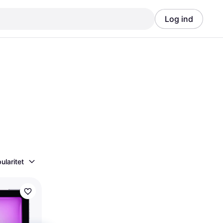
Log ind
Annonce
Annonce
ularitet