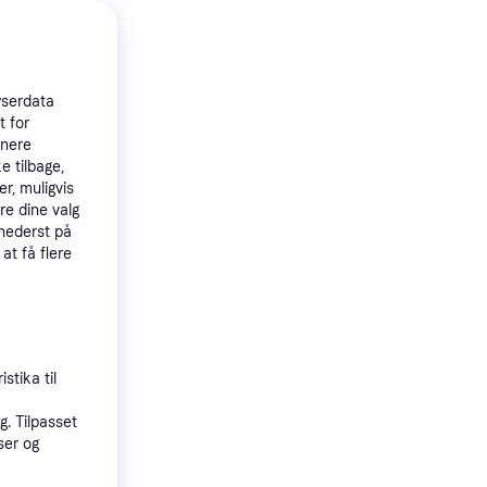
wserdata
t for
tnere
e tilbage,
r, muligvis
re dine valg
 nederst på
 at få flere
4.6
1-
stika til
. Tilpasset
ser og