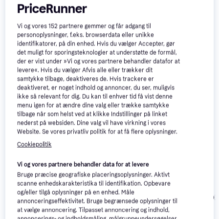
PriceRunner
Vi og vores
152
partnere gemmer og får adgang til
personoplysninger, f.eks. browserdata eller unikke
identifikatorer, på din enhed. Hvis du vælger Accepter, gør
det muligt for sporingsteknologier at understøtte de formål,
der er vist under »Vi og vores partnere behandler datafor at
levere«. Hvis du vælger Afvis alle eller trækker dit
samtykke tilbage, deaktiveres de. Hvis trackere er
deaktiveret, er noget indhold og annoncer, du ser, muligvis
ikke så relevant for dig. Du kan til enhver tid få vist denne
Populære produkter
menu igen for at ændre dine valg eller trække samtykke
tilbage når som helst ved at klikke Indstillinger på linket
nederst på websiden. Dine valg vil have virkning i vores
Website. Se vores privatliv politik for at få flere oplysninger.
Cookiepolitik
Vi og vores partnere behandler data for at levere
Bruge præcise geografiske placeringsoplysninger. Aktivt
Akai MPK Mini Plus
scanne enhedskarakteristika til identifikation. Opbevare
og/eller tilgå oplysninger på en enhed. Måle
Roland FP-30X
4.9
Roland FP-30X
annonceringseffektivitet. Bruge begrænsede oplysninger til
Black
at vælge annoncering. Tilpasset annoncering og indhold,
annoncerings- og indholdsmåling, målgruppeundersøgelser